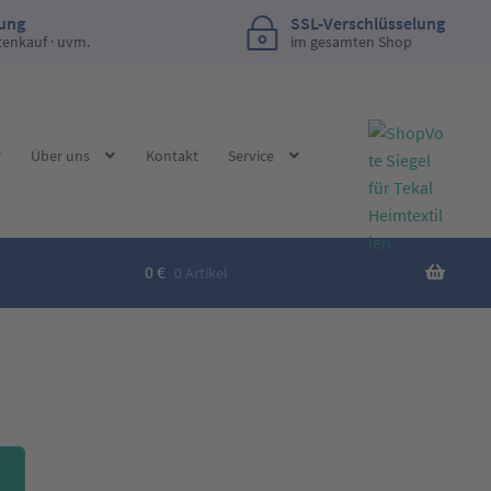
lung
SSL-Verschlüsselung
tenkauf · uvm.
im gesamten Shop
Über uns
Kontakt
Service
0
€
0 Artikel