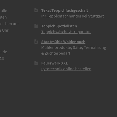
Tekal Teppichfachgeschäft
alle
Ihr Teppichfachhandel bei Stuttgart
eten
reichen uns
TeppichSpezialisten
8 Uhr.
Teppichwäsche & -reparatur
Stadtmühle Waldenbuch
Mühlenprodukte, Säfte, Tiernahrung
l.de
& Züchterbedarf
613
Feuerwerk XXL
Pyrotechnik online bestellen