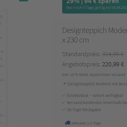
29% | 94 € sparen
🔍
Nur noch 2 Tage, gültig bis 08.08.20
Designteppich Modern
x 230 cm
Standardpreis:
314,99
€
Ursprünglicher
A
Angebotspreis:
220,99
€
Preis
P
inkl. 19 % MwSt.
Kostenfreier
Versand
war:
i
📌 Designteppich Modern mit Bord
314,99 €
2
✅ Einzelstück – sofort verfügbar
✅ Versand kostenlos innerhalb D
✅ 30 Tage Rückgabe
Lieferzeit:
1-3 Tage