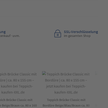
lung
SSL-Verschlüsselung
tenkauf · uvm.
im gesamten Shop
h Brücke Classic mit
Teppich Brücke Classic mit
Teppich
eige/Braun ca. 80 x 160
Bordüre Beige/Blau/Braun ca. 80
Bordüre Be