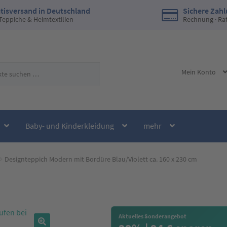
tisversand in Deutschland
Sichere Zah
 Teppiche & Heimtextilien
Rechnung · Ra
Mein Konto
Baby- und Kinderkleidung
mehr
Designteppich Modern mit Bordüre Blau/Violett ca. 160 x 230 cm
Aktuelles Sonderangebot