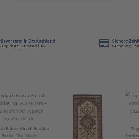
tisversand in Deutschland
Sichere Zah
 Teppiche & Heimtextilien
Rechnung · Ra
h Brücke Mir mit Bordüre
Teppic
Rot ca. 90 x 160 cm
Bordüre B