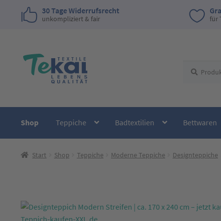
30 Tage Widerrufsrecht
Gra
unkompliziert & fair
für
Zur
Zum
Suchen
Suchen
Navigation
Inhalt
nach:
springen
springen
Shop
Teppiche
Badtextilien
Bettwaren
Start
Shop
Teppiche
Moderne Teppiche
Designteppiche