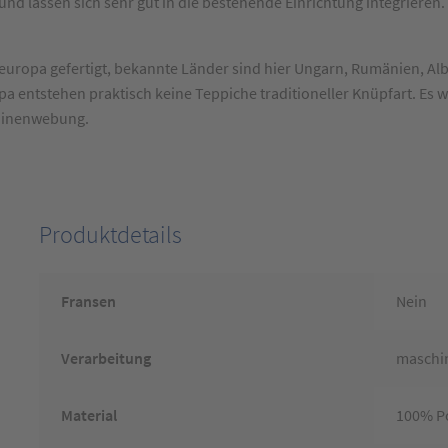
nd lassen sich sehr gut in die bestehende Einrichtung integrieren.
uropa gefertigt, bekannte Länder sind hier Ungarn, Rumänien, Albani
opa entstehen praktisch keine Teppiche traditioneller Knüpfart. Es
chinenwebung.
Produktdetails
Fransen
Nein
Verarbeitung
maschin
Material
100% Po