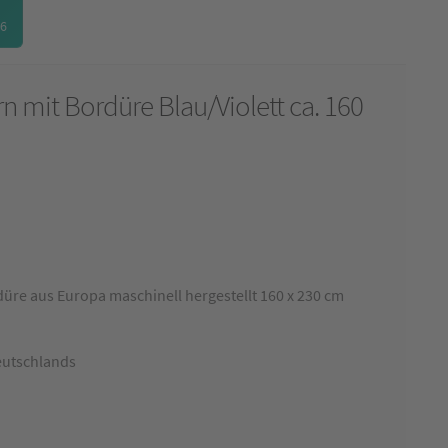
26
 mit Bordüre Blau/Violett ca. 160
ktueller
reis
st:
üre aus Europa maschinell hergestellt 160 x 230 cm
20,99 €.
eutschlands