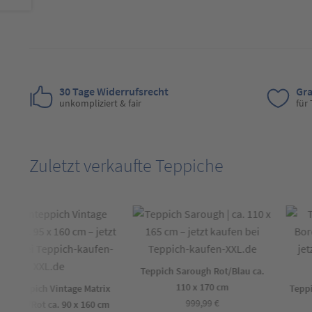
30 Tage Widerrufsrecht
Gra
unkompliziert & fair
für
Zuletzt verkaufte Teppiche
Teppich Sarough Rot/Blau ca.
110 x 170 cm
gnteppich Vintage Matrix
Teppic
999,99
€
blau/Rot ca. 90 x 160 cm