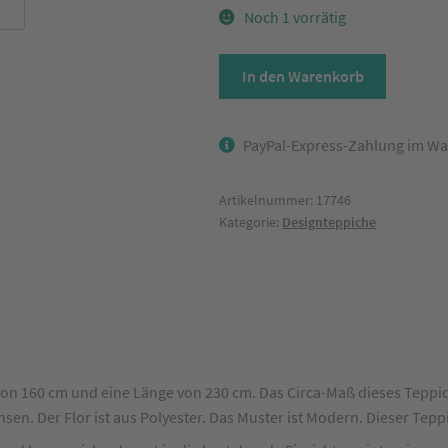
Noch 1 vorrätig
Designteppich
In den Warenkorb
Modern
mit
Bordüre
PayPal-Express-Zahlung im Wa
Blau/Violett
ca.
Artikelnummer:
17746
160
Kategorie:
Designteppiche
x
230
cm
Menge
 von 160 cm und eine Länge von 230 cm. Das Circa-Maß dieses Teppich
nsen. Der Flor ist aus Polyester. Das Muster ist Modern. Dieser Tep