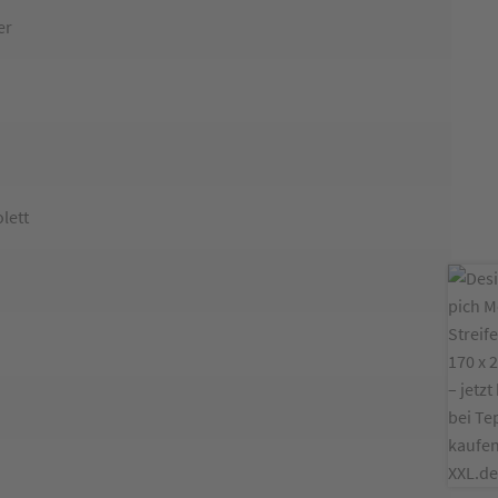
er
n
olett