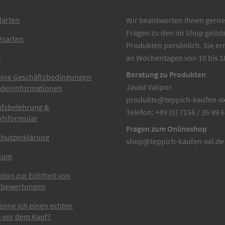
darten
Wir beantworten Ihnen gerne 
Fragen zu den im Shop gelist
gsarten
Produkten persönlich. Sie er
t
an Wochentagen von 10 bis 1
Beratung zu Produkten
eine Geschäftsbedingungen
Javad Valipor
ndeninformationen
produkte@teppich-kaufen-xx
ufsbelehrung &
Telefon: +49 (0) 7156 / 35 99 
ufsformular
Fragen zum Onlineshop
chutzerklärung
shop@teppich-kaufen-xxl.de
sum
tion zur Echtheit von
bewertungen
enne ich einen echten
 vor dem Kauf?