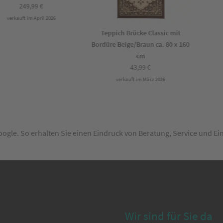
249,99
€
verkauft im April 2026
v
Teppich Brücke Classic mit
Bordüre Beige/Braun ca. 80 x 160
cm
43,99
€
verkauft im März 2026
Google. So erhalten Sie einen Eindruck von Beratung, Service und E
Wir sind für Sie da