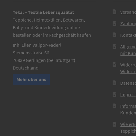
Versan
Tekal – Textile Lebensqualität
Teppiche, Heimtextilien, Bettwaren,
Zahlun
Baby- und Kinderkleidung online
bestellen oder im Fachgeschäft kaufen
Kontak
Inh. Ellen Valipor-Faderl
Allgem
Siemensstraße 66
mit Ku
70839 Gerlingen (bei Stuttgart)
Widerr
Deutschland
Widerr
Mehr über uns
Datens
Impres
Informa
Kunden
Wie erk
Teppich