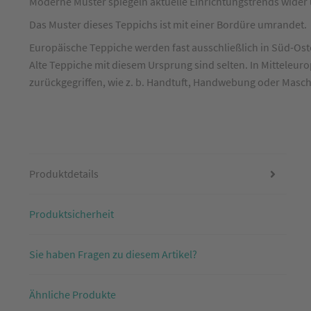
Moderne Muster spiegeln aktuelle Einrichtungstrends wider u
mit
Das Muster dieses Teppichs ist mit einer Bordüre umrandet.
Bordüre
Blau/Violett
Europäische Teppiche werden fast ausschließlich in Süd-Oste
Alte Teppiche mit diesem Ursprung sind selten. In Mitteleur
ca.
zurückgegriffen, wie z. b. Handtuft, Handwebung oder Mas
160
x
230
cm
Produktdetails
Produktsicherheit
Sie haben Fragen zu diesem Artikel?
Ähnliche Produkte