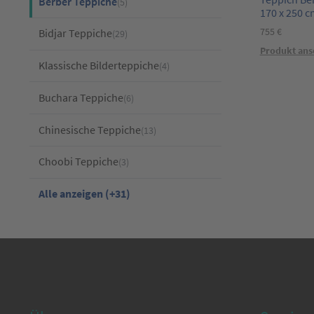
Berber Teppiche
(5)
170 x 250 c
755
€
Bidjar Teppiche
(29)
Produkt ans
Klassische Bilderteppiche
(4)
Buchara Teppiche
(6)
Chinesische Teppiche
(13)
Choobi Teppiche
(3)
Alle anzeigen (+31)