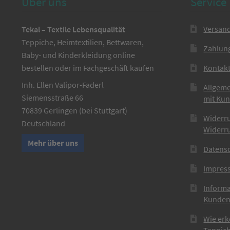
Über uns
Service
Versan
Tekal – Textile Lebensqualität
Teppiche, Heimtextilien, Bettwaren,
Zahlun
Baby- und Kinderkleidung online
bestellen oder im Fachgeschäft kaufen
Kontak
Inh. Ellen Valipor-Faderl
Allgem
Siemensstraße 66
mit Ku
70839 Gerlingen (bei Stuttgart)
Widerr
Deutschland
Widerr
Mehr über uns
Datens
Impres
Informa
Kunden
Wie erk