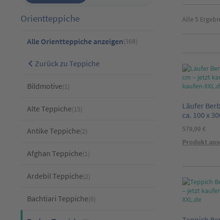
Orientteppiche
Alle 5 Ergeb
Alle Orientteppiche anzeigen
(368)
Zurück zu Teppiche
Bildmotive
(1)
Läufer Berb
Alte Teppiche
(15)
ca. 100 x 3
579,99
€
Antike Teppiche
(2)
Produkt ans
Afghan Teppiche
(1)
Ardebil Teppiche
(2)
Bachtiari Teppiche
(6)
Teppich Be