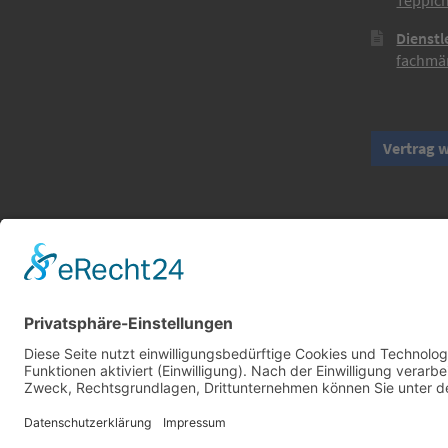
Teppich
Dienstl
fachmän
Vertrag 
© 2017-2026 ·
Tekal – Textile Lebensqualität
| Einzelstücke 
Alle Preise inkl. der gesetzlichen MwSt. · Die durchgestrichenen Pr
Cookie-Einstellungen