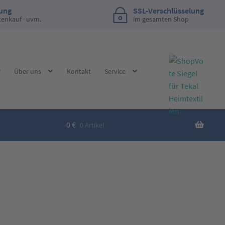
lung
SSL-Verschlüsselung
tenkauf · uvm.
im gesamten Shop
Über uns
Kontakt
Service
0
€
0 Artikel