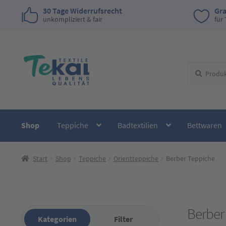
30 Tage Widerrufsrecht
Gra
unkompliziert & fair
für
Zur
Zum
Suchen
Suchen
Navigation
Inhalt
nach:
springen
springen
Shop
Teppiche
Badtextilien
Bettwaren
Start
Shop
Teppiche
Orientteppiche
Berber Teppiche
Berber
Kategorien
Filter