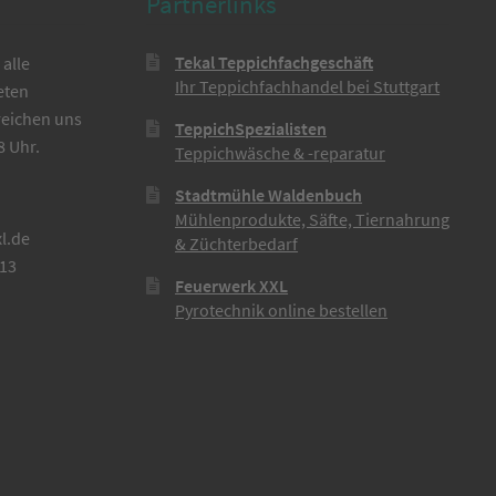
Partnerlinks
Tekal Teppichfachgeschäft
alle
Ihr Teppichfachhandel bei Stuttgart
eten
reichen uns
TeppichSpezialisten
8 Uhr.
Teppichwäsche & -reparatur
Stadtmühle Waldenbuch
Mühlenprodukte, Säfte, Tiernahrung
l.de
& Züchterbedarf
613
Feuerwerk XXL
Pyrotechnik online bestellen