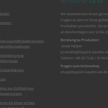
Wir sind für Sie da
darten
Wir beantworten Ihnen gerne 
Fragen zu den im Shop gelist
gsarten
Produkten persönlich. Sie er
t
an Wochentagen von 10 bis 1
Beratung zu Produkten
eine Geschäftsbedingungen
Javad Valipor
ndeninformationen
produkte@teppich-kaufen-xx
ufsbelehrung &
Telefon: +49 (0) 7156 / 35 99 
ufsformular
Fragen zum Onlineshop
chutzerklärung
shop@teppich-kaufen-xxl.de
sum
tion zur Echtheit von
bewertungen
enne ich einen echten