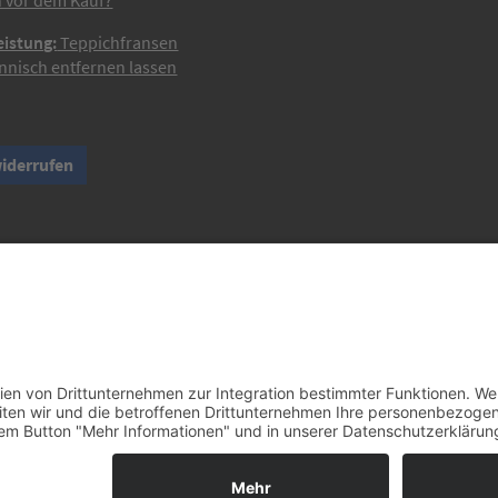
 vor dem Kauf?
eistung:
Teppichfransen
nisch entfernen lassen
widerrufen
mit Charakter – Exklusive moderne Teppiche und handverlesene Ori
eise entsprechen, sofern nicht anders angegeben, den bisherigen Preisen in 