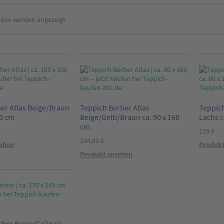
Nach
nisse werden angezeigt
Aktualität
sortiert
er Atlas Beige/Braun
Teppich Berber Atlas
Teppich
00 cm
Beige/Gelb/Braun ca. 90 x 160
Lachs c
cm
129
€
204,99
€
ehen
Produkt
Produkt ansehen
rber Beige/Grün ca.