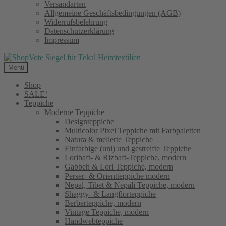
Versandarten
Allgemeine Geschäftsbedingungen (AGB)
Widerrufsbelehrung
Datenschutzerklärung
Impressum
Menü
Shop
SALE!
Teppiche
Moderne Teppiche
Designteppiche
Multicolor Pixel Teppiche mit Farbpaletten
Natura & melierte Teppiche
Einfarbige (uni) und gestreifte Teppiche
Loribaft- & Rizbaft-Teppiche, modern
Gabbeh & Lori Teppiche, modern
Perser- & Orientteppiche modern
Nepal, Tibet & Nepali Teppiche, modern
Shaggy- & Langflorteppiche
Berberteppiche, modern
Vintage Teppiche, modern
Handwebteppiche