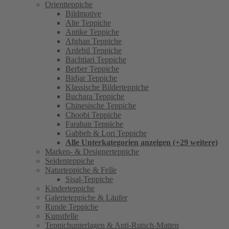
Orientteppiche
Bildmotive
Alte Teppiche
Antike Teppiche
Afghan Teppiche
Ardebil Teppiche
Bachtiari Teppiche
Berber Teppiche
Bidjar Teppiche
Klassische Bilderteppiche
Buchara Teppiche
Chinesische Teppiche
Choobi Teppiche
Farahan Teppiche
Gabbeh & Lori Teppiche
Alle Unterkategorien anzeigen (+29 weitere)
Marken- & Designerteppiche
Seidenteppiche
Naturteppiche & Felle
Sisal-Teppiche
Kinderteppiche
Galerieteppiche & Läufer
Runde Teppiche
Kunstfelle
Teppichunterlagen & Anti-Rutsch-Matten