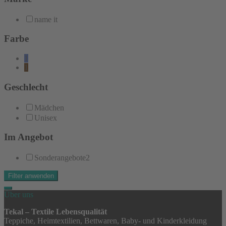
name it
Farbe
1
1
Geschlecht
Mädchen
Unisex
Im Angebot
Sonderangebote
2
Filter anwenden
Über uns
Tekal – Textile Lebensqualität
Teppiche, Heimtextilien, Bettwaren, Baby- und Kinderkleidung