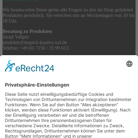
Wir beantworten Ihnen gerne alle Fragen zu den im Shop gelisteten
Produkten persönlich. Sie erreichen uns an Wochentagen von 10 bis
18 Uhr.
Beratung zu Produkten
Javad Valipor
produkte@teppich-kaufen-xxl.de
Telefon: +49 (0) 7156 / 35 99 613
Fragen zum Onlineshop
shop@teppich-kaufen-xxl.de
Partnerlinks
Tekal Teppichfachgeschäft
Ihr Teppichfachhandel bei Stuttgart
TeppichSpezialisten
Teppichwäsche & -reparatur
Stadtmühle Waldenbuch
Mühlenprodukte, Säfte, Tiernahrung & Züchterbedarf
Feuerwerk XXL
Pyrotechnik online bestellen
© 2017-2026 ·
Tekal – Textile Lebensqualität
| Einzelstücke mit