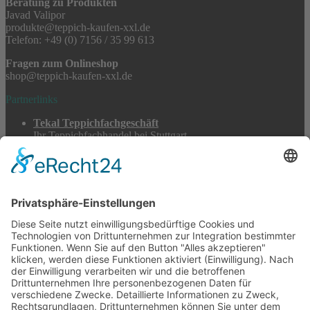
Beratung zu Produkten
Javad Valipor
produkte@teppich-kaufen-xxl.de
Telefon: +49 (0) 7156 / 35 99 613
Fragen zum Onlineshop
shop@teppich-kaufen-xxl.de
Partnerlinks
Tekal Teppichfachgeschäft
Ihr Teppichfachhandel bei Stuttgart
TeppichSpezialisten
Teppichwäsche & -reparatur
Stadtmühle Waldenbuch
Mühlenprodukte, Säfte, Tiernahrung & Züchterbedarf
Feuerwerk XXL
Pyrotechnik online bestellen
© 2017-2026 ·
Tekal – Textile Lebensqualität
| Einzelstücke mit
Charakter – Exklusive moderne Teppiche und handverlesene
Orientteppiche
Alle Preise inkl. der gesetzlichen MwSt. · Die durchgestrichenen Preise
entsprechen, sofern nicht anders angegeben, den bisherigen Preisen in
unserem Shop.