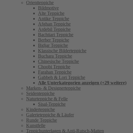
Orientteppiche
Bildmotive
Alte Teppiche
Antike Teppiche
Afghan Teppiche
Ardebil Teppiche
Bachtiari Teppiche
Berber Teppiche
Bidjar Teppiche
Klassische Bilderteppiche
Buchara Teppiche
Chinesische Teppiche
Choobi Teppiche
Farahan Teppiche
Gabbeh & Lori Teppiche
Alle Unterkategorien anzeigen (+29 weitere)
Marken- & Designerteppiche
Seidenteppiche
Naturteppiche & Felle
Sisal-Teppiche
Kinderteppiche
Galerieteppiche & Läufer
Runde Teppiche
Kunstfelle
Teppichunterlagen & Anti-Rutsch-Matten