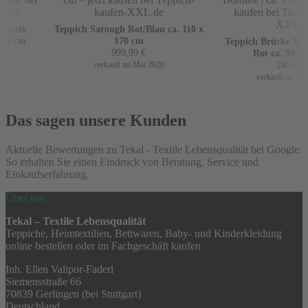
atrix
Teppich Sarough Rot/Blau ca. 110 x
60 cm
170 cm
Teppich Brücke Mir 
999,99
€
Rot ca. 90 x 1
249,99
€
verkauft im Mai 2026
verkauft im April
Das sagen unsere Kunden
Aktuelle Bewertungen zu Tekal - Textile Lebensqualität bei Google.
So erhalten Sie einen Eindruck von Beratung, Service und
Einkaufserfahrung.
Über uns
Tekal – Textile Lebensqualität
Teppiche, Heimtextilien, Bettwaren, Baby- und Kinderkleidung
online bestellen oder im Fachgeschäft kaufen
Inh. Ellen Valipor-Faderl
Siemensstraße 66
70839 Gerlingen (bei Stuttgart)
Deutschland