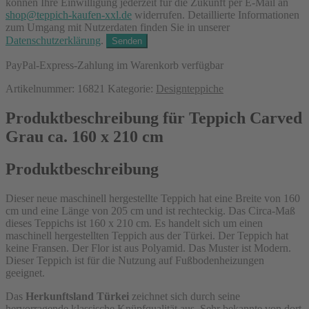
können Ihre Einwilligung jederzeit für die Zukunft per E-Mail an
shop@teppich-kaufen-xxl.de
widerrufen. Detaillierte Informationen
zum Umgang mit Nutzerdaten finden Sie in unserer
Datenschutzerklärung
.
PayPal-Express-Zahlung im Warenkorb verfügbar
Artikelnummer:
16821
Kategorie:
Designteppiche
Produktbeschreibung für Teppich Carved
Grau ca. 160 x 210 cm
Produktbeschreibung
Dieser neue maschinell hergestellte Teppich hat eine Breite von 160
cm und eine Länge von 205 cm und ist rechteckig. Das Circa-Maß
dieses Teppichs ist 160 x 210 cm. Es handelt sich um einen
maschinell hergestellten Teppich aus der Türkei. Der Teppich hat
keine Fransen. Der Flor ist aus Polyamid. Das Muster ist Modern.
Dieser Teppich ist für die Nutzung auf Fußbodenheizungen
geeignet.
Das
Herkunftsland Türkei
zeichnet sich durch seine
hervorragende klassische Knüpfqualität aus. Sehr bekannte von dort