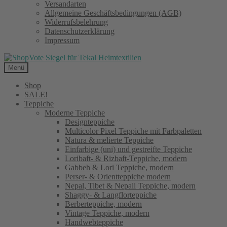
Versandarten
Allgemeine Geschäftsbedingungen (AGB)
Widerrufsbelehrung
Datenschutzerklärung
Impressum
Menü
Shop
SALE!
Teppiche
Moderne Teppiche
Designteppiche
Multicolor Pixel Teppiche mit Farbpaletten
Natura & melierte Teppiche
Einfarbige (uni) und gestreifte Teppiche
Loribaft- & Rizbaft-Teppiche, modern
Gabbeh & Lori Teppiche, modern
Perser- & Orientteppiche modern
Nepal, Tibet & Nepali Teppiche, modern
Shaggy- & Langflorteppiche
Berberteppiche, modern
Vintage Teppiche, modern
Handwebteppiche