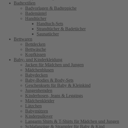
Badtextilien
Badvorlagen & Badteppiche
Bademäntel
Handtücher
Handtuch-Sets
Strandtücher & Badetücher
Saunatücher
Bettwaren
Bettdecken
Bettwäsche
Kopfkissen
Baby- und Kinderkleidung
Jacken für Mädchen und Jungen
Mädchenblusen
Babydecken
Baby-Bodies & Body-Sets
Geschenksets für Baby & Kleinkind
Jungenhemden
Kinderhosen, Jeans & Leggings
Mädchenkleider
Lätzchen
Babymützen
Kinderpullover
Langarm Shirts & T-Shirts für Mädchen und Jungen
Schlafanzüge & Strampler für Baby & Kind