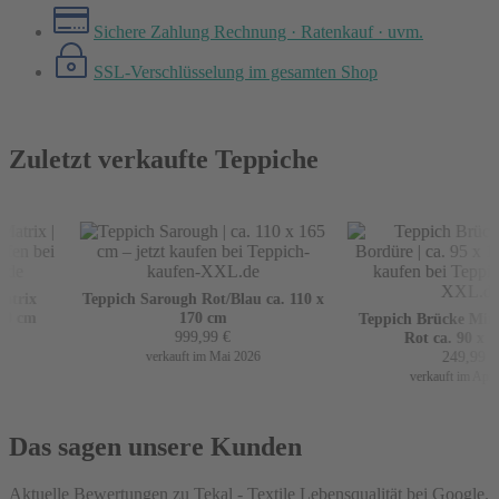
Sichere Zahlung
Rechnung · Ratenkauf · uvm.
SSL-Verschlüsselung
im gesamten Shop
Zuletzt verkaufte Teppiche
rix
Teppich Sarough Rot/Blau ca. 110 x
0 cm
170 cm
Teppich Brücke Mir m
999,99
€
Rot ca. 90 x 16
249,99
€
verkauft im Mai 2026
verkauft im April 
Das sagen unsere Kunden
Aktuelle Bewertungen zu Tekal - Textile Lebensqualität bei Google.