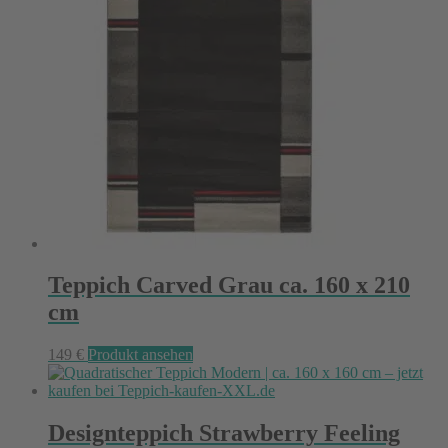
Teppich Carved Grau ca. 160 x 210
cm
149
€
Produkt ansehen
Designteppich Strawberry Feeling