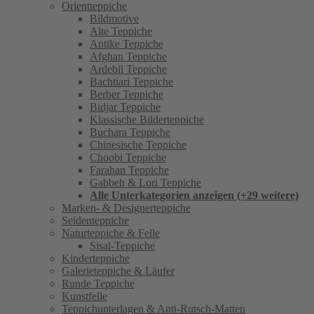
Orientteppiche
Bildmotive
Alte Teppiche
Antike Teppiche
Afghan Teppiche
Ardebil Teppiche
Bachtiari Teppiche
Berber Teppiche
Bidjar Teppiche
Klassische Bilderteppiche
Buchara Teppiche
Chinesische Teppiche
Choobi Teppiche
Farahan Teppiche
Gabbeh & Lori Teppiche
Alle Unterkategorien anzeigen (+29 weitere)
Marken- & Designerteppiche
Seidenteppiche
Naturteppiche & Felle
Sisal-Teppiche
Kinderteppiche
Galerieteppiche & Läufer
Runde Teppiche
Kunstfelle
Teppichunterlagen & Anti-Rutsch-Matten