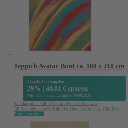
Teppich Avatar Bunt ca. 160 x 210 cm
Aktuelles Sonderangebot
29% | 44,01 € sparen
Nur noch 3 Tage, gültig bis 09.08.2026
Standardpreis:
149
€
Ursprünglicher Preis war:
149 €
Angebotspreis:
104,99
€
Aktueller Preis ist: 104,99 €.
Produkt ansehen