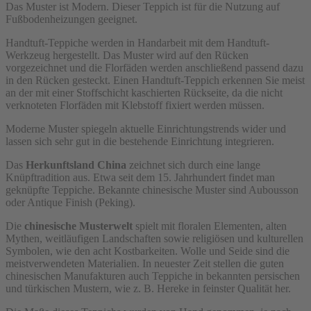
Das Muster ist Modern. Dieser Teppich ist für die Nutzung auf
Fußbodenheizungen geeignet.
Handtuft-Teppiche werden in Handarbeit mit dem Handtuft-
Werkzeug hergestellt. Das Muster wird auf den Rücken
vorgezeichnet und die Florfäden werden anschließend passend dazu
in den Rücken gesteckt. Einen Handtuft-Teppich erkennen Sie meist
an der mit einer Stoffschicht kaschierten Rückseite, da die nicht
verknoteten Florfäden mit Klebstoff fixiert werden müssen.
Moderne Muster spiegeln aktuelle Einrichtungstrends wider und
lassen sich sehr gut in die bestehende Einrichtung integrieren.
Das
Herkunftsland China
zeichnet sich durch eine lange
Knüpftradition aus. Etwa seit dem 15. Jahrhundert findet man
geknüpfte Teppiche. Bekannte chinesische Muster sind Aubousson
oder Antique Finish (Peking).
Die
chinesische Musterwelt
spielt mit floralen Elementen, alten
Mythen, weitläufigen Landschaften sowie religiösen und kulturellen
Symbolen, wie den acht Kostbarkeiten. Wolle und Seide sind die
meistverwendeten Materialien. In neuester Zeit stellen die guten
chinesischen Manufakturen auch Teppiche in bekannten persischen
und türkischen Mustern, wie z. B. Hereke in feinster Qualität her.