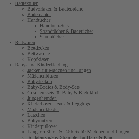
Badtextilien
Badvorlagen & Badteppiche
Bademäntel
Handtücher
Handtuch-Sets
Strandtücher & Badetücher
Saunatücher
Bettwaren
Bettdecken
Bettwäsche
Kopfkissen
Baby- und Kinderkleidung
Jacken für Mädchen und Jungen
Mädchenblusen
Babydecken
Baby-Bodies & Body-Sets
Geschenksets für Baby & Kleinkind
Jungenhemden
Kinderhosen, Jeans & Leggings
Mädchenkleider
Lätzchen
Babymützen
Kinderpullover
Langarm Shirts & T-Shirts für Mädchen und Jungen
Schlafanzüge & Strampler für Baby & Kind