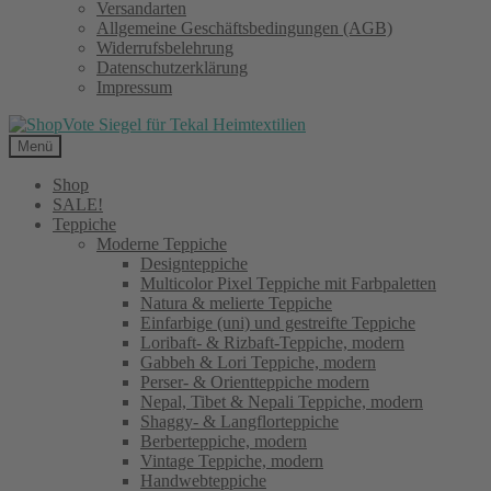
Versandarten
Allgemeine Geschäftsbedingungen (AGB)
Widerrufsbelehrung
Datenschutzerklärung
Impressum
Menü
Shop
SALE!
Teppiche
Moderne Teppiche
Designteppiche
Multicolor Pixel Teppiche mit Farbpaletten
Natura & melierte Teppiche
Einfarbige (uni) und gestreifte Teppiche
Loribaft- & Rizbaft-Teppiche, modern
Gabbeh & Lori Teppiche, modern
Perser- & Orientteppiche modern
Nepal, Tibet & Nepali Teppiche, modern
Shaggy- & Langflorteppiche
Berberteppiche, modern
Vintage Teppiche, modern
Handwebteppiche