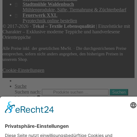
Stadtmühle Waldenbuch
Mühlenprodukte, Säfte, Tiernahrung & Züchterbedarf
Feuerwerk XXL
Pyrotechnik online bestellen
© 2017-2026 ·
Tekal – Textile Lebensqualität
| Einzelstücke mit
Charakter – Exklusive moderne Teppiche und handverlesene
Orientteppiche
Alle Preise inkl. der gesetzlichen MwSt. · Die durchgestrichenen Preise
entsprechen, sofern nicht anders angegeben, den bisherigen Preisen in
unserem Shop.
Cookie-Einstellungen
Suche
Suchen nach:
Suchen
Warenkorb
0
Ihr Konto
Sie sehen:
Designteppich Grün ca. 80 x 150 cm
112
€
In den Warenkorb