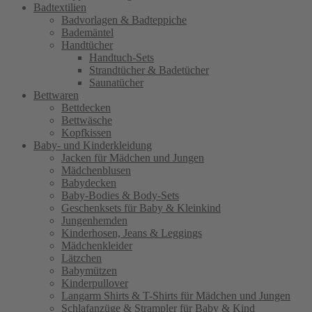
Badtextilien
Badvorlagen & Badteppiche
Bademäntel
Handtücher
Handtuch-Sets
Strandtücher & Badetücher
Saunatücher
Bettwaren
Bettdecken
Bettwäsche
Kopfkissen
Baby- und Kinderkleidung
Jacken für Mädchen und Jungen
Mädchenblusen
Babydecken
Baby-Bodies & Body-Sets
Geschenksets für Baby & Kleinkind
Jungenhemden
Kinderhosen, Jeans & Leggings
Mädchenkleider
Lätzchen
Babymützen
Kinderpullover
Langarm Shirts & T-Shirts für Mädchen und Jungen
Schlafanzüge & Strampler für Baby & Kind