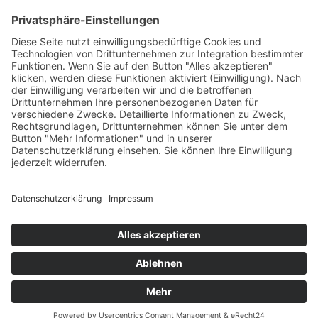
Feuerwerk XXL
Pyrotechnik online bestellen
© 2017-2026 ·
Tekal – Textile Lebensqualität
| Einzelstücke mit
Charakter – Exklusive moderne Teppiche und handverlesene
Orientteppiche
Alle Preise inkl. der gesetzlichen MwSt. · Die durchgestrichenen Preise
entsprechen, sofern nicht anders angegeben, den bisherigen Preisen in
unserem Shop.
Cookie-Einstellungen
Suche
Suchen nach:
Suchen
Warenkorb
0
Ihr Konto
Sie sehen:
Designteppich Strawberry Feeling Rot ca. 200 x 200
cm
689
€
In den Warenkorb