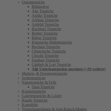
Orientteppiche
Bildmotive
Alte Teppiche
Antike Teppiche
Afghan Teppiche
Ardebil Teppiche
Bachtiari Teppiche
Berber Teppiche
Bidjar Teppiche
Klassische Bilderteppiche
Buchara Teppiche
Chinesische Teppiche
Choobi Teppiche
Farahan Teppiche
Gabbeh & Lori Teppiche
Alle Unterkategorien anzeigen (+29 weitere)
Marken- & Designerteppiche
Seidenteppiche
Naturteppiche & Felle
Sisal-Teppiche
Kinderteppiche
Galerieteppiche & Läufer
Runde Teppiche
Kunstfelle
Teppichunterlagen & Anti-Rutsch-Matten