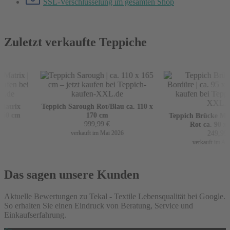
SSL-Verschlüsselung
im gesamten Shop
Zuletzt verkaufte Teppiche
atrix
Teppich Sarough Rot/Blau ca. 110 x
60 cm
170 cm
Teppich Brücke Mir 
999,99
€
Rot ca. 90 x 1
249,99
€
verkauft im Mai 2026
verkauft im April
Das sagen unsere Kunden
Aktuelle Bewertungen zu Tekal - Textile Lebensqualität bei Google.
So erhalten Sie einen Eindruck von Beratung, Service und
Einkaufserfahrung.