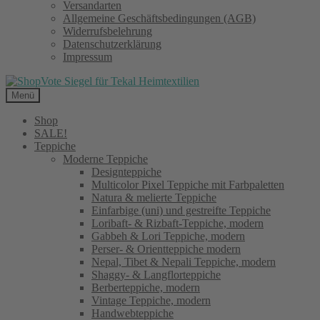
Versandarten
Allgemeine Geschäftsbedingungen (AGB)
Widerrufsbelehrung
Datenschutzerklärung
Impressum
Menü
Shop
SALE!
Teppiche
Moderne Teppiche
Designteppiche
Multicolor Pixel Teppiche mit Farbpaletten
Natura & melierte Teppiche
Einfarbige (uni) und gestreifte Teppiche
Loribaft- & Rizbaft-Teppiche, modern
Gabbeh & Lori Teppiche, modern
Perser- & Orientteppiche modern
Nepal, Tibet & Nepali Teppiche, modern
Shaggy- & Langflorteppiche
Berberteppiche, modern
Vintage Teppiche, modern
Handwebteppiche