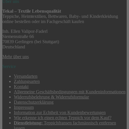
Über uns
Tekal – Textile Lebensqualität
Teppiche, Heimtextilien, Bettwaren, Baby- und Kinderkleidung
online bestellen oder im Fachgeschäft kaufen
Inh. Ellen Valipor-Faderl
Siemensstraße 66
70839 Gerlingen (bei Stuttgart)
Deutschland
Mehr über uns
Service
Versandarten
Zahlungsarten
Kontakt
Allgemeine Geschäftsbedingungen mit Kundeninformationen
Widerrufsbelehrung & Widerrufsformular
Datenschutzerklärung
Impressum
Information zur Echtheit von Kundenbewertungen
Wie erkenne ich einen echten Teppich vor dem Kauf?
Dienstleistung:
Teppichfransen fachmännisch entfernen
lassen