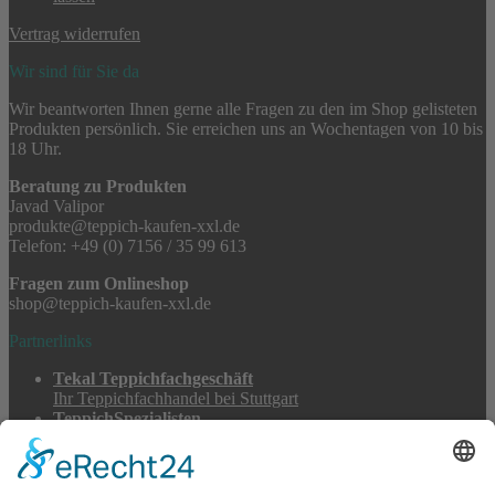
Vertrag widerrufen
Wir sind für Sie da
Wir beantworten Ihnen gerne alle Fragen zu den im Shop gelisteten
Produkten persönlich. Sie erreichen uns an Wochentagen von 10 bis
18 Uhr.
Beratung zu Produkten
Javad Valipor
produkte@teppich-kaufen-xxl.de
Telefon: +49 (0) 7156 / 35 99 613
Fragen zum Onlineshop
shop@teppich-kaufen-xxl.de
Partnerlinks
Tekal Teppichfachgeschäft
Ihr Teppichfachhandel bei Stuttgart
TeppichSpezialisten
Teppichwäsche & -reparatur
Stadtmühle Waldenbuch
Mühlenprodukte, Säfte, Tiernahrung & Züchterbedarf