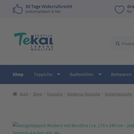
30 Tage Widerrufsrecht
Gra
unkompliziert & fair
für
Zur
Zum
Suchen
Suchen
Navigation
Inhalt
nach:
springen
springen
Shop
Teppiche
Badtextilien
Bettwaren
Start
Shop
Teppiche
Moderne Teppiche
Designteppiche