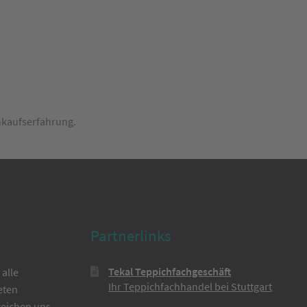
inkaufserfahrung.
Partnerlinks
Tekal Teppichfachgeschäft
alle
Ihr Teppichfachhandel bei Stuttgart
eten
reichen uns