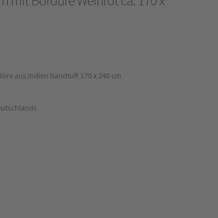
 mit Bordüre Weinrot ca. 170 x
üre aus Indien handtuft 170 x 240 cm
eutschlands