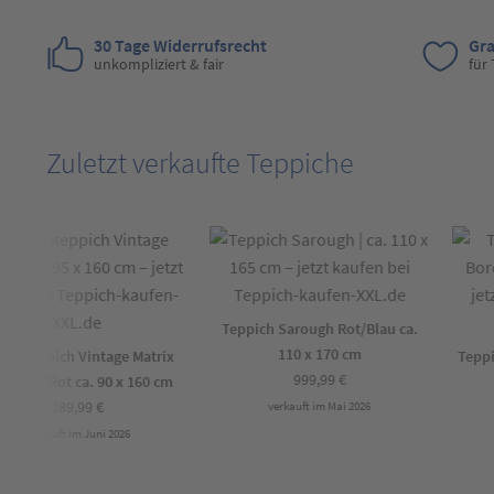
30 Tage Widerrufsrecht
Gra
unkompliziert & fair
für
Zuletzt verkaufte Teppiche
Teppich Sarough Rot/Blau ca.
110 x 170 cm
gnteppich Vintage Matrix
Teppich
999,99
€
blau/Rot ca. 90 x 160 cm
R
289,99
€
verkauft im Mai 2026
verkauft im Juni 2026