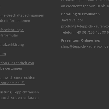
t
an Wochentagen von 10 bis 1
Beratung zu Produkten
eine Geschäftsbedingungen
Javad Valipor
ndeninformationen
produkte@teppich-kaufen-xx
ufsbelehrung &
Telefon: +49 (0) 7156 / 35 99 
ufsformular
Fragen zum Onlineshop
chutzerklärung
shop@teppich-kaufen-xxl.de
sum
tion zur Echtheit von
bewertungen
enne ich einen echten
 vor dem Kauf?
eistung:
Teppichfransen
nisch entfernen lassen