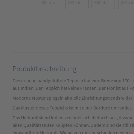
Produktbeschreibung
Produktbeschreibung
für
Dieser neue handgetuftete Teppich hat eine Breite von 170 c
Designteppich
aus Indien. Der Teppich hat keine Fransen. Der Flor ist aus 
Modern
Moderne Muster spiegeln aktuelle Einrichtungstrends wider u
mit
Das Muster dieses Teppichs ist mit einer Bordüre umrandet.
Bordüre
Weinrot
Das Herkunftsland Indien zeichnet sich dadurch aus, dass s
allen Qualitätsstufen knüpfen können. Zudem sind sie stilist
ca.
einwandfreie Herkunft. Wir setzen uns entschieden gegen sc