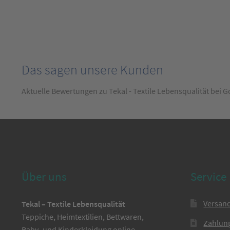
Das sagen unsere Kunden
Aktuelle Bewertungen zu Tekal - Textile Lebensqualität bei 
Über uns
Service
Versan
Tekal – Textile Lebensqualität
Teppiche, Heimtextilien, Bettwaren,
Zahlun
Baby- und Kinderkleidung online