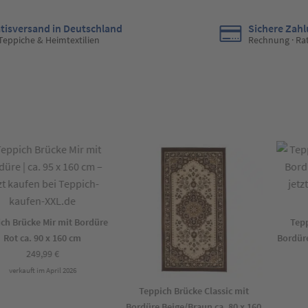
tisversand in Deutschland
Sichere Zah
 Teppiche & Heimtextilien
Rechnung · Ra
 Brücke Mir mit Bordüre
Teppic
ot ca. 90 x 160 cm
Bordüre B
249,99
€
verkauft im April 2026
v
Teppich Brücke Classic mit
Bordüre Beige/Braun ca. 80 x 160