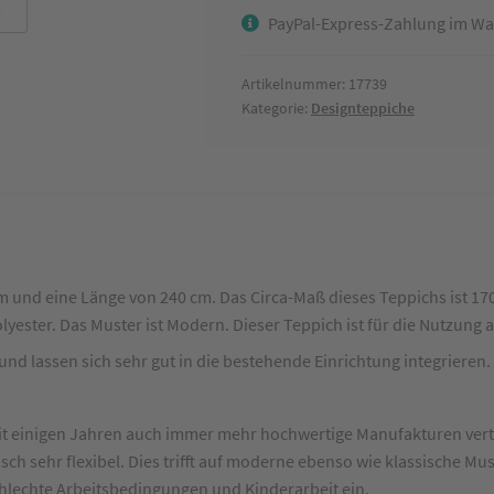
PayPal-Express-Zahlung im Wa
Weinrot
ca.
170
Artikelnummer:
17739
Kategorie:
Designteppiche
x
240
cm
Menge
m und eine Länge von 240 cm. Das Circa-Maß dieses Teppichs ist 17
Polyester. Das Muster ist Modern. Dieser Teppich ist für die Nutzu
nd lassen sich sehr gut in die bestehende Einrichtung integrieren.
eit einigen Jahren auch immer mehr hochwertige Manufakturen vertr
isch sehr flexibel. Dies trifft auf moderne ebenso wie klassische Mu
hlechte Arbeitsbedingungen und Kinderarbeit ein.