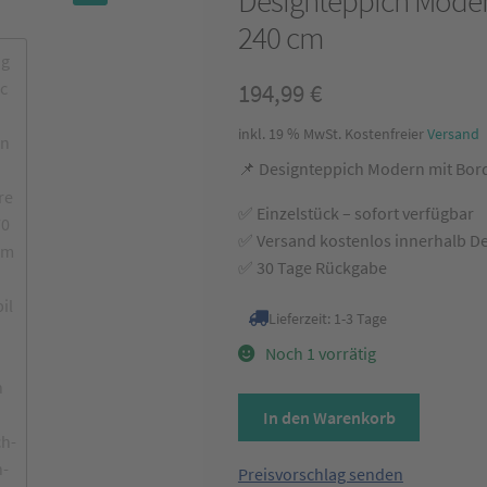
Designteppich Modern
🔍
240 cm
194,99
€
inkl. 19 % MwSt.
Kostenfreier
Versand
📌 Designteppich Modern mit Bord
✅ Einzelstück – sofort verfügbar
✅ Versand kostenlos innerhalb D
✅ 30 Tage Rückgabe
Lieferzeit:
1-3 Tage
Noch 1 vorrätig
Designteppich
In den Warenkorb
Modern
mit
Preisvorschlag senden
Bordüre