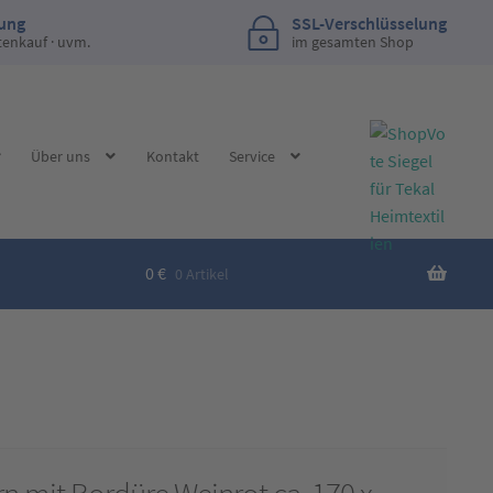
lung
SSL-Verschlüsselung
tenkauf · uvm.
im gesamten Shop
Über uns
Kontakt
Service
0
€
0 Artikel