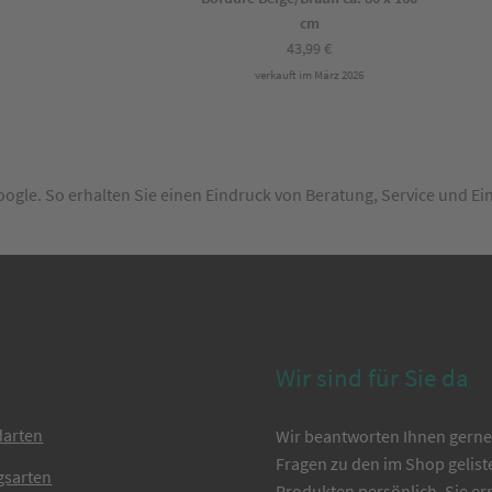
cm
43,99
€
verkauft im März 2026
Google. So erhalten Sie einen Eindruck von Beratung, Service und E
Wir sind für Sie da
darten
Wir beantworten Ihnen gerne 
Fragen zu den im Shop gelist
gsarten
Produkten persönlich. Sie er