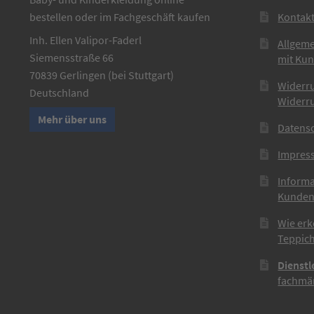
bestellen oder im Fachgeschäft kaufen
Kontak
Inh. Ellen Valipor-Faderl
Allgem
Siemensstraße 66
mit Ku
70839 Gerlingen (bei Stuttgart)
Widerr
Deutschland
Widerr
Mehr über uns
Datens
Impres
Informa
Kunden
Wie erk
Teppich
Dienstl
fachmän