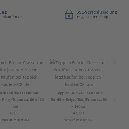
lung
SSL-Verschlüsselung
tenkauf · uvm.
im gesamten Shop
h Brücke Classic mit
Teppich Brücke Classic mit
Teppich
eige/Braun ca. 80 x 160
Bordüre Beige/Blau/Braun ca. 80
Bordüre Be
cm
x 160 cm
42,99
€
42,99
€
erkauft im März 2026
verkauft im März 2026
ver