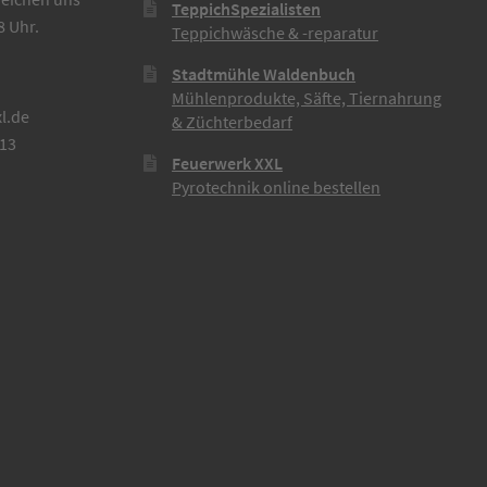
TeppichSpezialisten
8 Uhr.
Teppichwäsche & -reparatur
Stadtmühle Waldenbuch
Mühlenprodukte, Säfte, Tiernahrung
l.de
& Züchterbedarf
613
Feuerwerk XXL
Pyrotechnik online bestellen