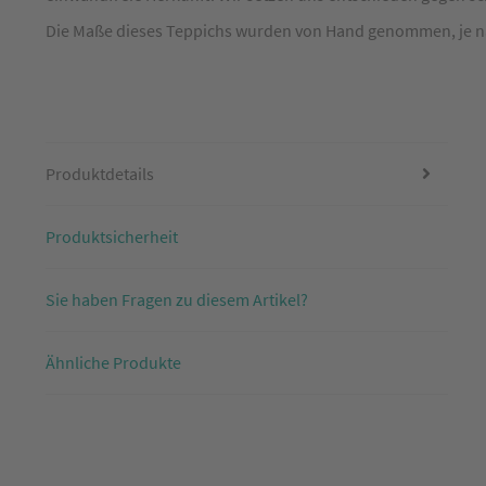
170
x
Die Maße dieses Teppichs wurden von Hand genommen, je nach
240
cm
Produktdetails
Produktsicherheit
Sie haben Fragen zu diesem Artikel?
Ähnliche Produkte