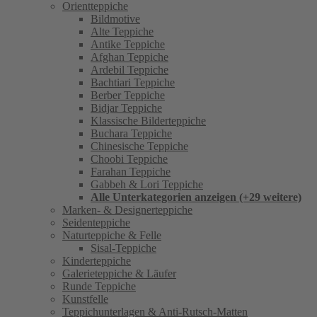
Orientteppiche
Bildmotive
Alte Teppiche
Antike Teppiche
Afghan Teppiche
Ardebil Teppiche
Bachtiari Teppiche
Berber Teppiche
Bidjar Teppiche
Klassische Bilderteppiche
Buchara Teppiche
Chinesische Teppiche
Choobi Teppiche
Farahan Teppiche
Gabbeh & Lori Teppiche
Alle Unterkategorien anzeigen (+29 weitere)
Marken- & Designerteppiche
Seidenteppiche
Naturteppiche & Felle
Sisal-Teppiche
Kinderteppiche
Galerieteppiche & Läufer
Runde Teppiche
Kunstfelle
Teppichunterlagen & Anti-Rutsch-Matten