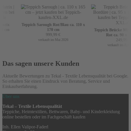
trix
Teppich Sarough Rot/Blau ca. 110 x
0 cm
170 cm
Teppich Brücke Mir m
999,99
€
Rot ca. 90 x 16
249,99
€
verkauft im Mai 2026
verkauft im April 
Das sagen unsere Kunden
Aktuelle Bewertungen zu Tekal - Textile Lebensqualität bei Google.
So erhalten Sie einen Eindruck von Beratung, Service und
Einkaufserfahrung.
Über uns
Tekal – Textile Lebensqualität
Teppiche, Heimtextilien, Bettwaren, Baby- und Kinderkleidung
online bestellen oder im Fachgeschäft kaufen
Inh. Ellen Valipor-Faderl