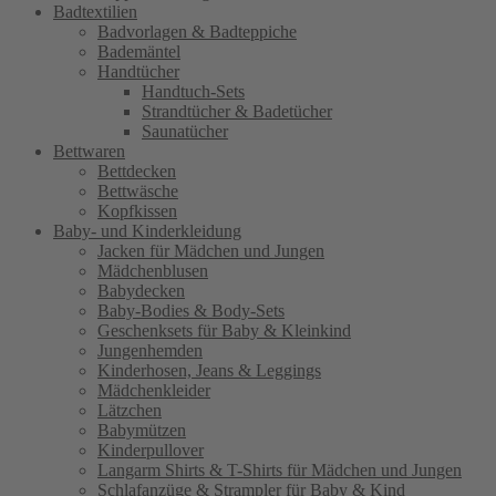
Badtextilien
Badvorlagen & Badteppiche
Bademäntel
Handtücher
Handtuch-Sets
Strandtücher & Badetücher
Saunatücher
Bettwaren
Bettdecken
Bettwäsche
Kopfkissen
Baby- und Kinderkleidung
Jacken für Mädchen und Jungen
Mädchenblusen
Babydecken
Baby-Bodies & Body-Sets
Geschenksets für Baby & Kleinkind
Jungenhemden
Kinderhosen, Jeans & Leggings
Mädchenkleider
Lätzchen
Babymützen
Kinderpullover
Langarm Shirts & T-Shirts für Mädchen und Jungen
Schlafanzüge & Strampler für Baby & Kind