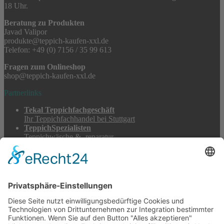
18 Uhr.
Beratung zu Produkten
Javad Valipor
produkte@teppich-kaufen-xxl.de
Telefon: +49 (0) 7156 / 35 99 613
Fragen zum Onlineshop
shop@teppich-kaufen-xxl.de
Partnerlinks
Tekal Teppichfachgeschäft
Ihr Teppichfachhandel bei Stuttgart
TeppichSpezialisten
Teppichwäsche & -reparatur
Stadtmühle Waldenbuch
Mühlenprodukte, Säfte, Tiernahrung & Züchterbedarf
Feuerwerk XXL
Pyrotechnik online bestellen
© 2017-2026 ·
Tekal – Textile Lebensqualität
| Einzelstücke mit
Charakter – Exklusive moderne Teppiche und handverlesene
Orientteppiche