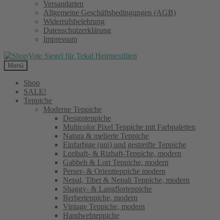
Versandarten
Allgemeine Geschäftsbedingungen (AGB)
Widerrufsbelehrung
Datenschutzerklärung
Impressum
Menü
Shop
SALE!
Teppiche
Moderne Teppiche
Designteppiche
Multicolor Pixel Teppiche mit Farbpaletten
Natura & melierte Teppiche
Einfarbige (uni) und gestreifte Teppiche
Loribaft- & Rizbaft-Teppiche, modern
Gabbeh & Lori Teppiche, modern
Perser- & Orientteppiche modern
Nepal, Tibet & Nepali Teppiche, modern
Shaggy- & Langflorteppiche
Berberteppiche, modern
Vintage Teppiche, modern
Handwebteppiche