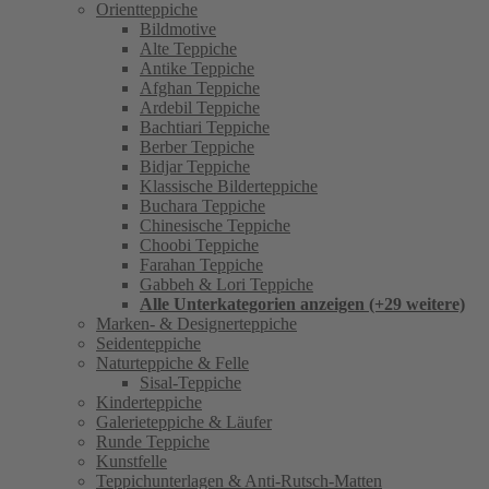
Orientteppiche
Bildmotive
Alte Teppiche
Antike Teppiche
Afghan Teppiche
Ardebil Teppiche
Bachtiari Teppiche
Berber Teppiche
Bidjar Teppiche
Klassische Bilderteppiche
Buchara Teppiche
Chinesische Teppiche
Choobi Teppiche
Farahan Teppiche
Gabbeh & Lori Teppiche
Alle Unterkategorien anzeigen (+29 weitere)
Marken- & Designerteppiche
Seidenteppiche
Naturteppiche & Felle
Sisal-Teppiche
Kinderteppiche
Galerieteppiche & Läufer
Runde Teppiche
Kunstfelle
Teppichunterlagen & Anti-Rutsch-Matten