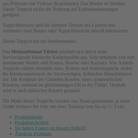
aus Polyester mit Viskose (Kunstseide). Das Muster ist Streifen.
Dieser Teppich ist für die Nutzung auf Fußbodenheizungen
geeignet.
Teppichbrücken sind die kleinere Version des Läufers und
verbinden zwei Raum- oder Teppichbereiche stilvoll miteinander.
Dieser Teppich hat ein Streifenmuster.
Das
Herkunftsland Türkei
zeichnet sich durch seine
hervorragende klassische Knüpfqualität aus. Sehr bekannte von dort
stammende Muster sind Konya, Hereke oder Kaysary. Alte Anatoli-
Teppiche zählen ebenfalls dazu. Kelims und Seidenteppiche stellen
die Kernkompetenzen der hochwertigen, türkischen Manufakturen
dar. Die Knüpfart des Ghiordes-Knoten, eines symmetrischen
Knotens, entstand im gleichnamigen Ort in der Türkei. Deshalb
wird er auch türkischer Knoten genannt.
Die Maße dieses Teppichs wurden von Hand genommen, je nach
Größe rechnen Sie bitte mit einer Toleranz von bis zu +/- 3 cm.
Produktdetails
Produktsicherheit
Sie haben Fragen zu diesem Artikel?
Ähnliche Produkte