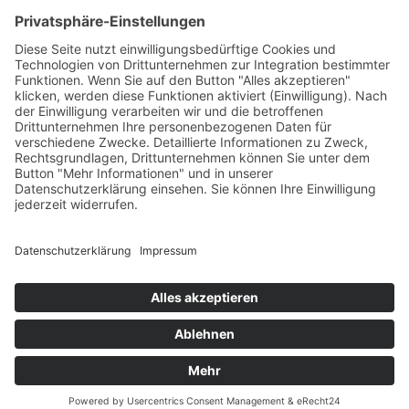
Pyrotechnik online bestellen
© 2017-2026 ·
Tekal – Textile Lebensqualität
| Einzelstücke mit
Charakter – Exklusive moderne Teppiche und handverlesene
Orientteppiche
Alle Preise inkl. der gesetzlichen MwSt. · Die durchgestrichenen Preise
entsprechen, sofern nicht anders angegeben, den bisherigen Preisen in
unserem Shop.
Cookie-Einstellungen
Suche
Suchen nach:
Suchen
Warenkorb
0
Ihr Konto
Sie sehen:
Kinderteppich Brücke Ballerina und Hase Streifen
Grau/Rosa ca. 80 x 150 cm
57,99
€
In den Warenkorb