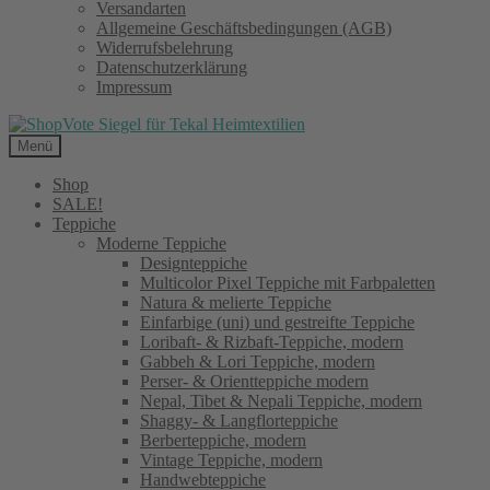
Versandarten
Allgemeine Geschäftsbedingungen (AGB)
Widerrufsbelehrung
Datenschutzerklärung
Impressum
Menü
Shop
SALE!
Teppiche
Moderne Teppiche
Designteppiche
Multicolor Pixel Teppiche mit Farbpaletten
Natura & melierte Teppiche
Einfarbige (uni) und gestreifte Teppiche
Loribaft- & Rizbaft-Teppiche, modern
Gabbeh & Lori Teppiche, modern
Perser- & Orientteppiche modern
Nepal, Tibet & Nepali Teppiche, modern
Shaggy- & Langflorteppiche
Berberteppiche, modern
Vintage Teppiche, modern
Handwebteppiche