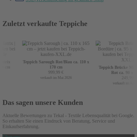
Zuletzt verkaufte Teppiche
trix
Teppich Sarough Rot/Blau ca. 110 x
0 cm
170 cm
Teppich Brücke Mir m
999,99
€
Rot ca. 90 x 16
249,99
€
verkauft im Mai 2026
verkauft im April 
Das sagen unsere Kunden
Aktuelle Bewertungen zu Tekal - Textile Lebensqualität bei Google.
So erhalten Sie einen Eindruck von Beratung, Service und
Einkaufserfahrung.
Über uns