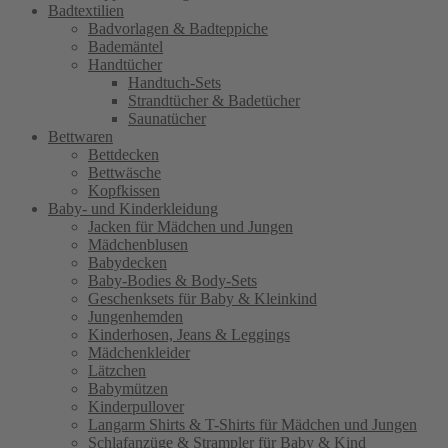
Badtextilien
Badvorlagen & Badteppiche
Bademäntel
Handtücher
Handtuch-Sets
Strandtücher & Badetücher
Saunatücher
Bettwaren
Bettdecken
Bettwäsche
Kopfkissen
Baby- und Kinderkleidung
Jacken für Mädchen und Jungen
Mädchenblusen
Babydecken
Baby-Bodies & Body-Sets
Geschenksets für Baby & Kleinkind
Jungenhemden
Kinderhosen, Jeans & Leggings
Mädchenkleider
Lätzchen
Babymützen
Kinderpullover
Langarm Shirts & T-Shirts für Mädchen und Jungen
Schlafanzüge & Strampler für Baby & Kind