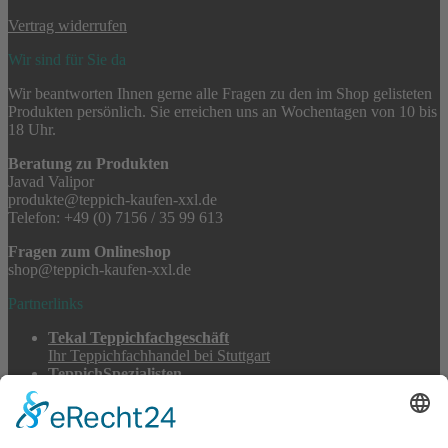
Vertrag widerrufen
Wir sind für Sie da
Wir beantworten Ihnen gerne alle Fragen zu den im Shop gelisteten
Produkten persönlich. Sie erreichen uns an Wochentagen von 10 bis
18 Uhr.
Beratung zu Produkten
Javad Valipor
produkte@teppich-kaufen-xxl.de
Telefon: +49 (0) 7156 / 35 99 613
Fragen zum Onlineshop
shop@teppich-kaufen-xxl.de
Partnerlinks
Tekal Teppichfachgeschäft
Ihr Teppichfachhandel bei Stuttgart
TeppichSpezialisten
Teppichwäsche & -reparatur
Stadtmühle Waldenbuch
Mühlenprodukte, Säfte, Tiernahrung & Züchterbedarf
Feuerwerk XXL