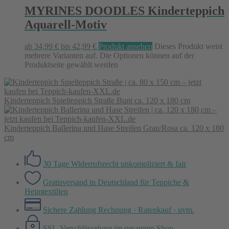
MYRINES DOODLES Kinderteppich
Aquarell-Motiv
ab
34,99
€
bis
42,99
€
Produkt ansehen
Dieses Produkt weist
mehrere Varianten auf. Die Optionen können auf der
Produktseite gewählt werden
Kinderteppich Spielteppich Straße Bunt ca. 120 x 180 cm
Kinderteppich Ballerina und Hase Streifen Grau/Rosa ca. 120 x 180
cm
30 Tage Widerrufsrecht
unkompliziert & fair
Gratisversand in Deutschland
für Teppiche &
Heimtextilien
Sichere Zahlung
Rechnung · Ratenkauf · uvm.
SSL-Verschlüsselung
im gesamten Shop