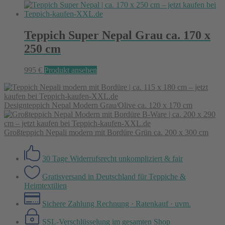
Teppich Super Nepal Grau ca. 170 x
250 cm
995
€
Produkt ansehen
Designteppich Nepal Modern Grau/Olive ca. 120 x 170 cm
Großteppich Nepali modern mit Bordüre Grün ca. 200 x 300 cm
30 Tage Widerrufsrecht
unkompliziert & fair
Gratisversand in Deutschland
für Teppiche &
Heimtextilien
Sichere Zahlung
Rechnung · Ratenkauf · uvm.
SSL-Verschlüsselung
im gesamten Shop