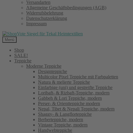
Versandarten
Allgemeine Geschäftsbedingungen (AGB)
Widerrufsbelehrung
Datenschutzerklärung
Impressum
Menü
Shop
SALE!
Teppiche
Moderne Teppiche
Designteppiche
Multicolor Pixel Teppiche mit Farbpaletten
Natura & melierte Teppiche
Einfarbige (uni) und gestreifte Teppiche
Loribaft- & Rizbaft-Teppiche, modern
Gabbeh & Lori Teppiche, modern
Perser- & Orientteppiche modern
Nepal, Tibet & Nepali Teppiche, modern
Shaggy- & Langflorteppiche
Berberteppiche, modern
Vintage Teppiche, modern
Handwebteppiche