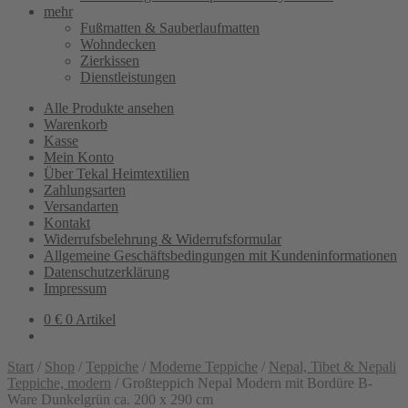
mehr
Fußmatten & Sauberlaufmatten
Wohndecken
Zierkissen
Dienstleistungen
Alle Produkte ansehen
Warenkorb
Kasse
Mein Konto
Über Tekal Heimtextilien
Zahlungsarten
Versandarten
Kontakt
Widerrufsbelehrung & Widerrufsformular
Allgemeine Geschäftsbedingungen mit Kundeninformationen
Datenschutzerklärung
Impressum
0
€
0 Artikel
Start
/
Shop
/
Teppiche
/
Moderne Teppiche
/
Nepal, Tibet & Nepali
Teppiche, modern
/
Großteppich Nepal Modern mit Bordüre B-
Ware Dunkelgrün ca. 200 x 290 cm