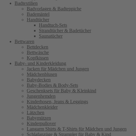
Badtextilien
Badvorlagen & Badteppiche
Bademäntel
Handtücher
Handtuch-Sets
Strandtücher & Badetücher
Saunatücher
Bettwaren
Bettdecken
Bettwäsche
Kopfkissen
Baby- und Kinderkleidung
Jacken für Mädchen und Jungen
Mädchenblusen
Babydecken
Baby-Bodies & Body-Sets
Geschenksets für Baby & Kleinkind
Jungenhemden
Kinderhosen, Jeans & Leggings
Mädchenkleider
Lätzchen
Babymützen
Kinderpullover
Langarm Shirts & T-Shirts für Mädchen und Jungen
Schlafanzüge & Strampler für Baby & Kind