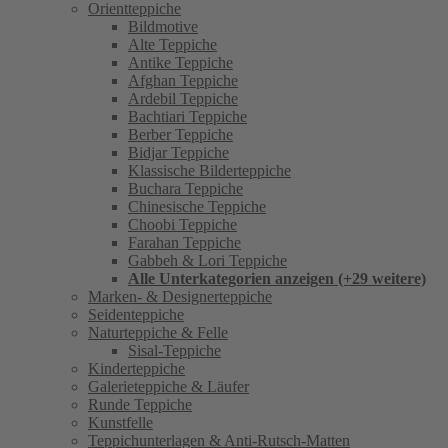
Orientteppiche
Bildmotive
Alte Teppiche
Antike Teppiche
Afghan Teppiche
Ardebil Teppiche
Bachtiari Teppiche
Berber Teppiche
Bidjar Teppiche
Klassische Bilderteppiche
Buchara Teppiche
Chinesische Teppiche
Choobi Teppiche
Farahan Teppiche
Gabbeh & Lori Teppiche
Alle Unterkategorien anzeigen (+29 weitere)
Marken- & Designerteppiche
Seidenteppiche
Naturteppiche & Felle
Sisal-Teppiche
Kinderteppiche
Galerieteppiche & Läufer
Runde Teppiche
Kunstfelle
Teppichunterlagen & Anti-Rutsch-Matten