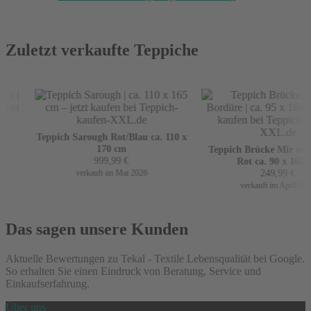
Zuletzt verkaufte Teppiche
x
Teppich Sarough Rot/Blau ca. 110 x
m
170 cm
Teppich Brücke Mir mit 
999,99
€
Rot ca. 90 x 160 c
249,99
€
verkauft im Mai 2026
verkauft im April 2026
Das sagen unsere Kunden
Aktuelle Bewertungen zu Tekal - Textile Lebensqualität bei Google.
So erhalten Sie einen Eindruck von Beratung, Service und
Einkaufserfahrung.
Über uns