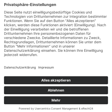
Pyrotechnik online bestellen
© 2017-2026 ·
Tekal – Textile Lebensqualität
| Einzelstücke mit
Charakter – Exklusive moderne Teppiche und handverlesene
Orientteppiche
Alle Preise inkl. der gesetzlichen MwSt. · Die durchgestrichenen Preise
entsprechen, sofern nicht anders angegeben, den bisherigen Preisen in
unserem Shop.
Cookie-Einstellungen
Suche
Suchen nach:
Suchen
Warenkorb
0
Ihr Konto
Sie sehen:
Großteppich Nepal Modern mit Bordüre B-Ware
Dunkelgrün ca. 200 x 290 cm
629,99
€
In den Warenkorb