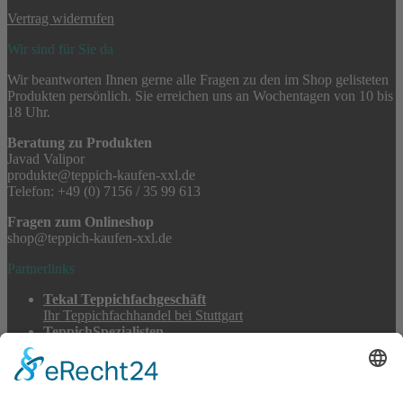
Vertrag widerrufen
Wir sind für Sie da
Wir beantworten Ihnen gerne alle Fragen zu den im Shop gelisteten
Produkten persönlich. Sie erreichen uns an Wochentagen von 10 bis
18 Uhr.
Beratung zu Produkten
Javad Valipor
produkte@teppich-kaufen-xxl.de
Telefon: +49 (0) 7156 / 35 99 613
Fragen zum Onlineshop
shop@teppich-kaufen-xxl.de
Partnerlinks
Tekal Teppichfachgeschäft
Ihr Teppichfachhandel bei Stuttgart
TeppichSpezialisten
Teppichwäsche & -reparatur
Stadtmühle Waldenbuch
Mühlenprodukte, Säfte, Tiernahrung & Züchterbedarf
Feuerwerk XXL