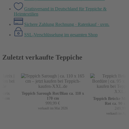
Gratisversand in Deutschland
für Teppiche &
Heimtextilien
Sichere Zahlung
Rechnung · Ratenkauf · uvm.
SSL-Verschlüsselung
im gesamten Shop
Zuletzt verkaufte Teppiche
trix
Teppich Sarough Rot/Blau ca. 110 x
0 cm
170 cm
Teppich Brücke Mir m
999,99
€
Rot ca. 90 x 16
249,99
€
verkauft im Mai 2026
verkauft im April 