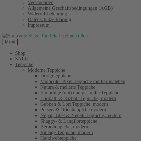
Versandarten
Allgemeine Geschäftsbedingungen (AGB)
Widerrufsbelehrung
Datenschutzerklärung
Impressum
Menü
Shop
SALE!
Teppiche
Moderne Teppiche
Designteppiche
Multicolor Pixel Teppiche mit Farbpaletten
Natura & melierte Teppiche
Einfarbige (uni) und gestreifte Teppiche
Loribaft- & Rizbaft-Teppiche, modern
Gabbeh & Lori Teppiche, modern
Perser- & Orientteppiche modern
Nepal, Tibet & Nepali Teppiche, modern
Shaggy- & Langflorteppiche
Berberteppiche, modern
Vintage Teppiche, modern
Handwebteppiche