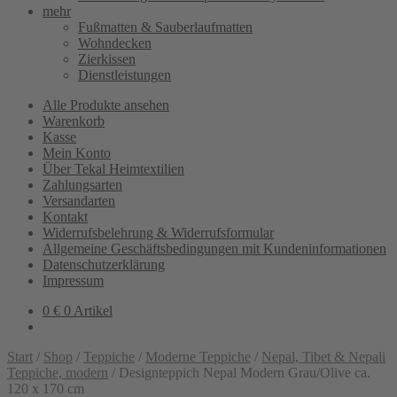
mehr
Fußmatten & Sauberlaufmatten
Wohndecken
Zierkissen
Dienstleistungen
Alle Produkte ansehen
Warenkorb
Kasse
Mein Konto
Über Tekal Heimtextilien
Zahlungsarten
Versandarten
Kontakt
Widerrufsbelehrung & Widerrufsformular
Allgemeine Geschäftsbedingungen mit Kundeninformationen
Datenschutzerklärung
Impressum
0
€
0 Artikel
Start
/
Shop
/
Teppiche
/
Moderne Teppiche
/
Nepal, Tibet & Nepali
Teppiche, modern
/
Designteppich Nepal Modern Grau/Olive ca.
120 x 170 cm