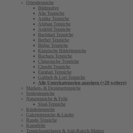
Orientteppiche
Bildmotive
Alte Teppiche
Antike Teppiche
Afghan Teppiche
Ardebil Teppiche
Bachtiari Teppiche
Berber Teppiche
Bidjar Teppiche
Klassische Bilderteppiche
Buchara Teppiche
Chinesische Teppiche
Choobi Teppiche
Farahan Teppiche
Gabbeh & Lori Teppiche
Alle Unterkategorien anzeigen (+29 weitere)
Marken- & Designerteppiche
Seidenteppiche
Naturteppiche & Felle
Sisal-Teppiche
Kinderteppiche
Galerieteppiche & Läufer
Runde Teppiche
Kunstfelle
Teppichunterlagen & Anti-Rutsch-Matten