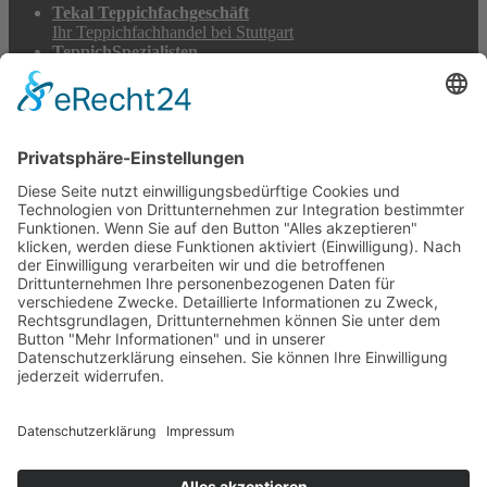
Tekal Teppichfachgeschäft
Ihr Teppichfachhandel bei Stuttgart
TeppichSpezialisten
Teppichwäsche & -reparatur
Stadtmühle Waldenbuch
Mühlenprodukte, Säfte, Tiernahrung & Züchterbedarf
Feuerwerk XXL
Pyrotechnik online bestellen
© 2017-2026 ·
Tekal – Textile Lebensqualität
| Einzelstücke mit
Charakter – Exklusive moderne Teppiche und handverlesene
Orientteppiche
Alle Preise inkl. der gesetzlichen MwSt. · Die durchgestrichenen Preise
entsprechen, sofern nicht anders angegeben, den bisherigen Preisen in
unserem Shop.
Cookie-Einstellungen
Suche
Suchen nach:
Suchen
Warenkorb
0
Ihr Konto