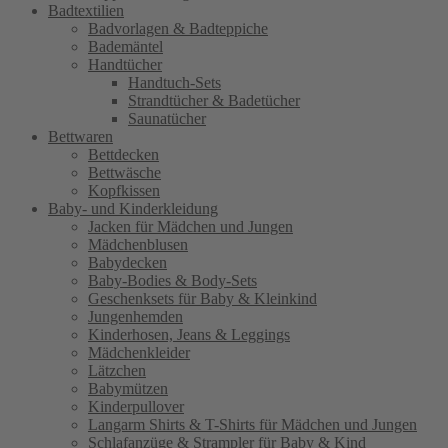
Badtextilien
Badvorlagen & Badteppiche
Bademäntel
Handtücher
Handtuch-Sets
Strandtücher & Badetücher
Saunatücher
Bettwaren
Bettdecken
Bettwäsche
Kopfkissen
Baby- und Kinderkleidung
Jacken für Mädchen und Jungen
Mädchenblusen
Babydecken
Baby-Bodies & Body-Sets
Geschenksets für Baby & Kleinkind
Jungenhemden
Kinderhosen, Jeans & Leggings
Mädchenkleider
Lätzchen
Babymützen
Kinderpullover
Langarm Shirts & T-Shirts für Mädchen und Jungen
Schlafanzüge & Strampler für Baby & Kind