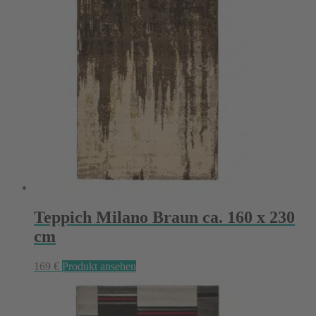
Teppich Milano Braun ca. 160 x 230
cm
169
€
Produkt ansehen