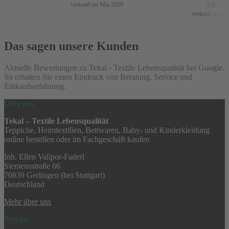
249,99
€
verkauft im Mai 2026
verkauft im April
Das sagen unsere Kunden
Aktuelle Bewertungen zu Tekal - Textile Lebensqualität bei Google.
So erhalten Sie einen Eindruck von Beratung, Service und
Einkaufserfahrung.
Über uns
Tekal – Textile Lebensqualität
Teppiche, Heimtextilien, Bettwaren, Baby- und Kinderkleidung
online bestellen oder im Fachgeschäft kaufen
Inh. Ellen Valipor-Faderl
Siemensstraße 66
70839 Gerlingen (bei Stuttgart)
Deutschland
Mehr über uns
Service