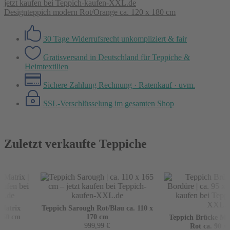
Designteppich modern Rot/Orange ca. 120 x 180 cm
30 Tage Widerrufsrecht
unkompliziert & fair
Gratisversand in Deutschland
für Teppiche &
Heimtextilien
Sichere Zahlung
Rechnung · Ratenkauf · uvm.
SSL-Verschlüsselung
im gesamten Shop
Zuletzt verkaufte Teppiche
atrix
Teppich Sarough Rot/Blau ca. 110 x
60 cm
170 cm
Teppich Brücke Mir 
999,99
€
Rot ca. 90 x 1