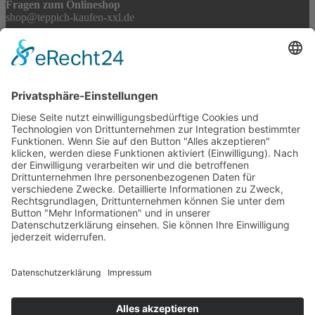
Fragen zum Onlineshop
shop@teppich-kaufen-xxl.de
Partnerlinks
Tekal Teppichfachgeschäft
Ihr Teppichfachhandel bei Stuttgart
TeppichSpezialisten
Teppichwäsche & -reparatur
Stadtmühle Waldenbuch
Mühlenprodukte, Säfte, Tiernahrung & Züchterbedarf
Feuerwerk XXL
Pyrotechnik online bestellen
© 2017-2026 ·
Tekal – Textile Lebensqualität
| Einzelstücke mit
Charakter – Exklusive moderne Teppiche und handverlesene
Orientteppiche
Alle Preise inkl. der gesetzlichen MwSt. · Die durchgestrichenen Preise
entsprechen, sofern nicht anders angegeben, den bisherigen Preisen in
unserem Shop.
Cookie-Einstellungen