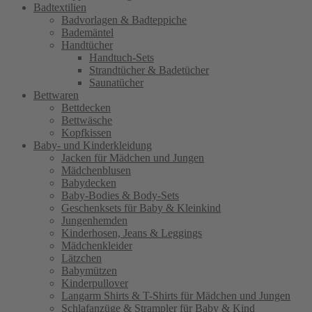
Badtextilien
Badvorlagen & Badteppiche
Bademäntel
Handtücher
Handtuch-Sets
Strandtücher & Badetücher
Saunatücher
Bettwaren
Bettdecken
Bettwäsche
Kopfkissen
Baby- und Kinderkleidung
Jacken für Mädchen und Jungen
Mädchenblusen
Babydecken
Baby-Bodies & Body-Sets
Geschenksets für Baby & Kleinkind
Jungenhemden
Kinderhosen, Jeans & Leggings
Mädchenkleider
Lätzchen
Babymützen
Kinderpullover
Langarm Shirts & T-Shirts für Mädchen und Jungen
Schlafanzüge & Strampler für Baby & Kind