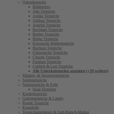
Orientteppiche
Bildmotive
Alte Teppiche
Antike Teppiche
Afghan Teppiche
Ardebil Teppiche
Bachtiari Teppiche
Berber Teppiche
Bidjar Teppiche
Klassische Bilderteppiche
Buchara Teppiche
Chinesische Teppiche
Choobi Teppiche
Farahan Teppiche
Gabbeh & Lori Teppiche
Alle Unterkategorien anzeigen (+29 weitere)
Marken- & Designerteppiche
Seidenteppiche
Naturteppiche & Felle
Sisal-Teppiche
Kinderteppiche
Galerieteppiche & Läufer
Runde Teppiche
Kunstfelle
Teppichunterlagen & Anti-Rutsch-Matten