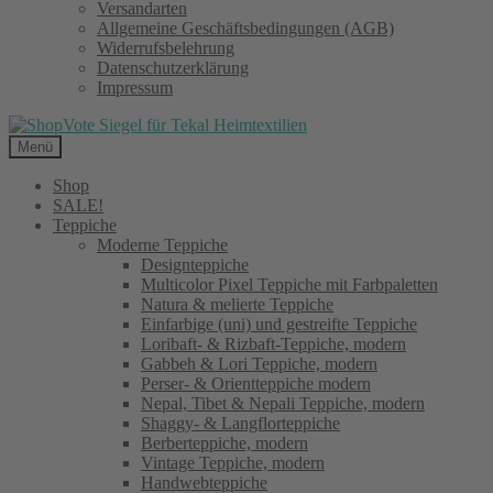
Versandarten
Allgemeine Geschäftsbedingungen (AGB)
Widerrufsbelehrung
Datenschutzerklärung
Impressum
Menü
Shop
SALE!
Teppiche
Moderne Teppiche
Designteppiche
Multicolor Pixel Teppiche mit Farbpaletten
Natura & melierte Teppiche
Einfarbige (uni) und gestreifte Teppiche
Loribaft- & Rizbaft-Teppiche, modern
Gabbeh & Lori Teppiche, modern
Perser- & Orientteppiche modern
Nepal, Tibet & Nepali Teppiche, modern
Shaggy- & Langflorteppiche
Berberteppiche, modern
Vintage Teppiche, modern
Handwebteppiche