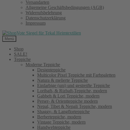
Versandarten
Allgemeine Geschäftsbedingungen (AGB)
Widerrufsbelehrung
Datenschutzerklärung
Impressum
Menü
Shop
SALE!
Teppiche
Moderne Teppiche
Designteppiche
Multicolor Pixel Teppiche mit Farbpaletten
Natura & melierte Teppiche
Einfarbige (uni) und gestreifte Teppiche
Loribaft- & Rizbaft-Teppiche, modern
Gabbeh & Lori Teppiche, modern
Perser- & Orientteppiche modern
Nepal, Tibet & Nepali Teppiche, modern
Shaggy- & Langflorteppiche
Berberteppiche, modern
Vintage Teppiche, modern
Handwebteppiche