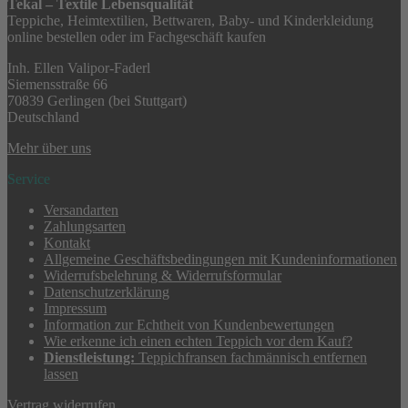
Tekal – Textile Lebensqualität
Teppiche, Heimtextilien, Bettwaren, Baby- und Kinderkleidung
online bestellen oder im Fachgeschäft kaufen
Inh. Ellen Valipor-Faderl
Siemensstraße 66
70839 Gerlingen (bei Stuttgart)
Deutschland
Mehr über uns
Service
Versandarten
Zahlungsarten
Kontakt
Allgemeine Geschäftsbedingungen mit Kundeninformationen
Widerrufsbelehrung & Widerrufsformular
Datenschutzerklärung
Impressum
Information zur Echtheit von Kundenbewertungen
Wie erkenne ich einen echten Teppich vor dem Kauf?
Dienstleistung:
Teppichfransen fachmännisch entfernen
lassen
Vertrag widerrufen