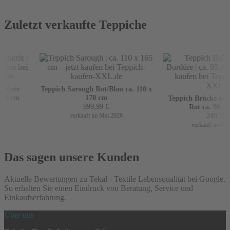
Zuletzt verkaufte Teppiche
atrix
Teppich Sarough Rot/Blau ca. 110 x
60 cm
170 cm
Teppich Brücke Mir 
999,99
€
Rot ca. 90 x 1
249,99
€
verkauft im Mai 2026
verkauft im April
Das sagen unsere Kunden
Aktuelle Bewertungen zu Tekal - Textile Lebensqualität bei Google.
So erhalten Sie einen Eindruck von Beratung, Service und
Einkaufserfahrung.
Über uns