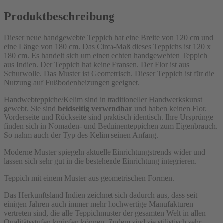
Produktbeschreibung
Dieser neue handgewebte Teppich hat eine Breite von 120 cm und
eine Länge von 180 cm. Das Circa-Maß dieses Teppichs ist 120 x
180 cm. Es handelt sich um einen echten handgewebten Teppich
aus Indien. Der Teppich hat keine Fransen. Der Flor ist aus
Schurwolle. Das Muster ist Geometrisch. Dieser Teppich ist für die
Nutzung auf Fußbodenheizungen geeignet.
Handwebteppiche/Kelim sind in traditioneller Handwerkskunst
gewebt. Sie sind
beidseitig verwendbar
und haben keinen Flor.
Vorderseite und Rückseite sind praktisch identisch. Ihre Ursprünge
finden sich in Nomaden- und Beduinenteppichen zum Eigenbrauch.
So nahm auch der Typ des Kelim seinen Anfang.
Moderne Muster spiegeln aktuelle Einrichtungstrends wider und
lassen sich sehr gut in die bestehende Einrichtung integrieren.
Teppich mit einem Muster aus geometrischen Formen.
Das Herkunftsland Indien zeichnet sich dadurch aus, dass seit
einigen Jahren auch immer mehr hochwertige Manufakturen
vertreten sind, die alle Teppichmuster der gesamten Welt in allen
Qualitätsstufen knüpfen können. Zudem sind sie stilistisch sehr