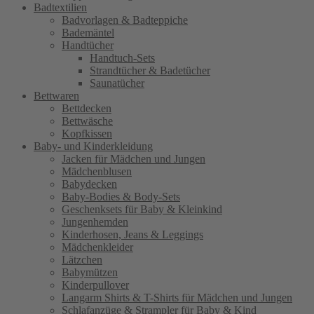
Badtextilien
Badvorlagen & Badteppiche
Bademäntel
Handtücher
Handtuch-Sets
Strandtücher & Badetücher
Saunatücher
Bettwaren
Bettdecken
Bettwäsche
Kopfkissen
Baby- und Kinderkleidung
Jacken für Mädchen und Jungen
Mädchenblusen
Babydecken
Baby-Bodies & Body-Sets
Geschenksets für Baby & Kleinkind
Jungenhemden
Kinderhosen, Jeans & Leggings
Mädchenkleider
Lätzchen
Babymützen
Kinderpullover
Langarm Shirts & T-Shirts für Mädchen und Jungen
Schlafanzüge & Strampler für Baby & Kind