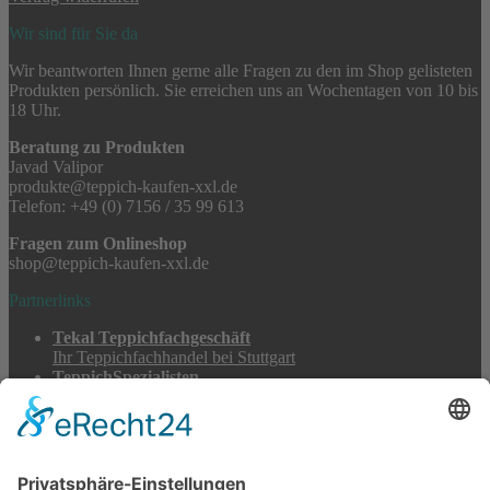
Wir sind für Sie da
Wir beantworten Ihnen gerne alle Fragen zu den im Shop gelisteten
Produkten persönlich. Sie erreichen uns an Wochentagen von 10 bis
18 Uhr.
Beratung zu Produkten
Javad Valipor
produkte@teppich-kaufen-xxl.de
Telefon: +49 (0) 7156 / 35 99 613
Fragen zum Onlineshop
shop@teppich-kaufen-xxl.de
Partnerlinks
Tekal Teppichfachgeschäft
Ihr Teppichfachhandel bei Stuttgart
TeppichSpezialisten
Teppichwäsche & -reparatur
Stadtmühle Waldenbuch
Mühlenprodukte, Säfte, Tiernahrung & Züchterbedarf
Feuerwerk XXL
Pyrotechnik online bestellen