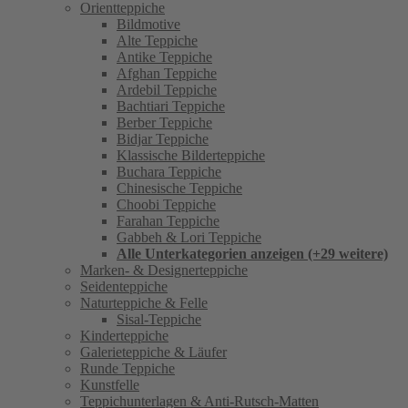
Orientteppiche
Bildmotive
Alte Teppiche
Antike Teppiche
Afghan Teppiche
Ardebil Teppiche
Bachtiari Teppiche
Berber Teppiche
Bidjar Teppiche
Klassische Bilderteppiche
Buchara Teppiche
Chinesische Teppiche
Choobi Teppiche
Farahan Teppiche
Gabbeh & Lori Teppiche
Alle Unterkategorien anzeigen (+29 weitere)
Marken- & Designerteppiche
Seidenteppiche
Naturteppiche & Felle
Sisal-Teppiche
Kinderteppiche
Galerieteppiche & Läufer
Runde Teppiche
Kunstfelle
Teppichunterlagen & Anti-Rutsch-Matten