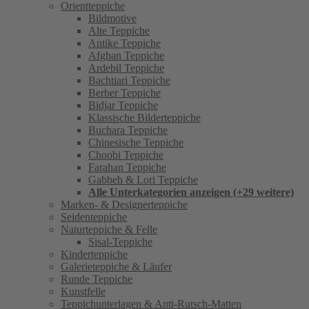
Orientteppiche
Bildmotive
Alte Teppiche
Antike Teppiche
Afghan Teppiche
Ardebil Teppiche
Bachtiari Teppiche
Berber Teppiche
Bidjar Teppiche
Klassische Bilderteppiche
Buchara Teppiche
Chinesische Teppiche
Choobi Teppiche
Farahan Teppiche
Gabbeh & Lori Teppiche
Alle Unterkategorien anzeigen (+29 weitere)
Marken- & Designerteppiche
Seidenteppiche
Naturteppiche & Felle
Sisal-Teppiche
Kinderteppiche
Galerieteppiche & Läufer
Runde Teppiche
Kunstfelle
Teppichunterlagen & Anti-Rutsch-Matten