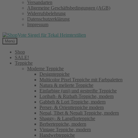
Versandarten
Allgemeine Geschäftsbedingungen (AGB)
Widerrufsbelehrung
Datenschutzerklärung
Impressum
Menü
Shop
SALE!
Teppiche
Moderne Teppiche
Designteppiche
Multicolor Pixel Teppiche mit Farbpaletten
Natura & melierte Teppiche
Einfarbige (uni) und gestreifte Teppiche
Loribaft- & Rizbaft-Teppiche, modern
Gabbeh & Lori Teppiche, modern
Perser- & Orientteppiche modern
Nepal, Tibet & Nepali Teppiche, modern
Shaggy- & Langflorteppiche
Berberteppiche, modern
Vintage Teppiche, modern
Handwebteppiche