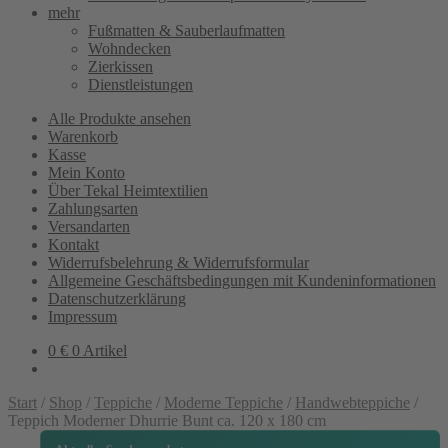
mehr
Fußmatten & Sauberlaufmatten
Wohndecken
Zierkissen
Dienstleistungen
Alle Produkte ansehen
Warenkorb
Kasse
Mein Konto
Über Tekal Heimtextilien
Zahlungsarten
Versandarten
Kontakt
Widerrufsbelehrung & Widerrufsformular
Allgemeine Geschäftsbedingungen mit Kundeninformationen
Datenschutzerklärung
Impressum
0
€
0 Artikel
Start
/
Shop
/
Teppiche
/
Moderne Teppiche
/
Handwebteppiche
/
Teppich Moderner Dhurrie Bunt ca. 120 x 180 cm