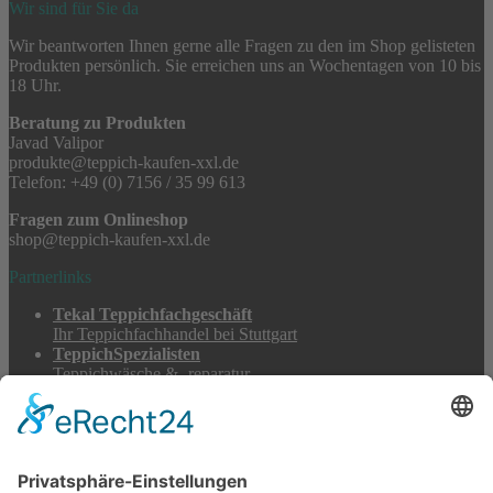
Wir sind für Sie da
Wir beantworten Ihnen gerne alle Fragen zu den im Shop gelisteten
Produkten persönlich. Sie erreichen uns an Wochentagen von 10 bis
18 Uhr.
Beratung zu Produkten
Javad Valipor
produkte@teppich-kaufen-xxl.de
Telefon: +49 (0) 7156 / 35 99 613
Fragen zum Onlineshop
shop@teppich-kaufen-xxl.de
Partnerlinks
Tekal Teppichfachgeschäft
Ihr Teppichfachhandel bei Stuttgart
TeppichSpezialisten
Teppichwäsche & -reparatur
Stadtmühle Waldenbuch
Mühlenprodukte, Säfte, Tiernahrung & Züchterbedarf
Feuerwerk XXL
Pyrotechnik online bestellen
© 2017-2026 ·
Tekal – Textile Lebensqualität
| Einzelstücke mit