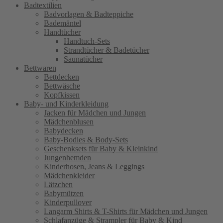
Badtextilien
Badvorlagen & Badteppiche
Bademäntel
Handtücher
Handtuch-Sets
Strandtücher & Badetücher
Saunatücher
Bettwaren
Bettdecken
Bettwäsche
Kopfkissen
Baby- und Kinderkleidung
Jacken für Mädchen und Jungen
Mädchenblusen
Babydecken
Baby-Bodies & Body-Sets
Geschenksets für Baby & Kleinkind
Jungenhemden
Kinderhosen, Jeans & Leggings
Mädchenkleider
Lätzchen
Babymützen
Kinderpullover
Langarm Shirts & T-Shirts für Mädchen und Jungen
Schlafanzüge & Strampler für Baby & Kind