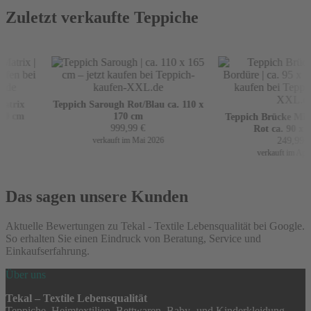
Zuletzt verkaufte Teppiche
trix
Teppich Sarough Rot/Blau ca. 110 x
0 cm
170 cm
Teppich Brücke Mir m
999,99
€
Rot ca. 90 x 16
249,99
€
verkauft im Mai 2026
verkauft im April 
Das sagen unsere Kunden
Aktuelle Bewertungen zu Tekal - Textile Lebensqualität bei Google.
So erhalten Sie einen Eindruck von Beratung, Service und
Einkaufserfahrung.
Über uns
Tekal – Textile Lebensqualität
Teppiche, Heimtextilien, Bettwaren, Baby- und Kinderkleidung