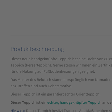
Produktbeschreibung
Produktbeschreibung
für
Dieser neue handgeknüpfte Teppich hat eine Breite von 86 cm
Teppich
Teppich (Perserteppich). Gerne stellen wir Ihnen ein Zertifika
Belutsch
für die Nutzung auf Fußbodenheizungen geeignet.
Rot
Das Muster des Belutsch stammt ursprünglich von Nomadens
ca.
anzutreffen sind auch Gebetsmotive.
90
Dieser Teppich ist ein garantiert echter Orientteppich.
x
Dieser Teppich ist ein
echter, handgeknüpfter Teppich
an de
140
cm
Hinweis:
Dieser Teppich besitzt Fransen. Alle Maßangaben s