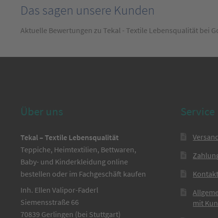
Das sagen unsere Kunden
Aktuelle Bewertungen zu Tekal - Textile Lebensqualität bei 
Über uns
Service
Versan
Tekal – Textile Lebensqualität
Teppiche, Heimtextilien, Bettwaren,
Zahlun
Baby- und Kinderkleidung online
bestellen oder im Fachgeschäft kaufen
Kontak
Inh. Ellen Valipor-Faderl
Allgem
Siemensstraße 66
mit Ku
70839 Gerlingen (bei Stuttgart)