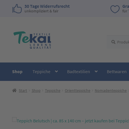
30 Tage Widerrufsrecht
Gra
unkompliziert & fair
für
Zur
Zum
Suchen
Suchen
Navigation
Inhalt
nach:
springen
springen
Shop
Teppiche
Badtextilien
Bettwaren
Start
Shop
Teppiche
Orientteppiche
Nomadenteppiche