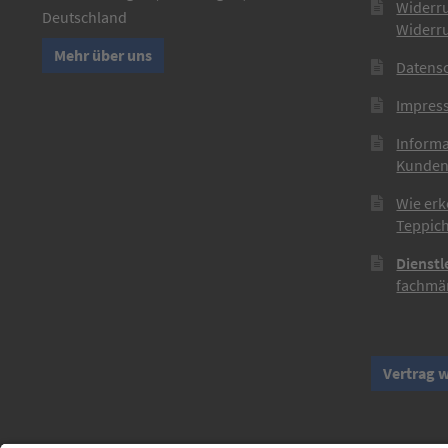
Widerr
Deutschland
Widerr
Mehr über uns
Datens
Impres
Informa
Kunden
Wie erk
Teppich
Dienstl
fachmän
Vertrag 