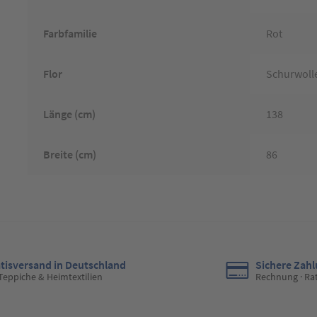
Farbfamilie
Rot
Flor
Schurwoll
Länge (cm)
138
Breite (cm)
86
tisversand in Deutschland
Sichere Zah
 Teppiche & Heimtextilien
Rechnung · Ra