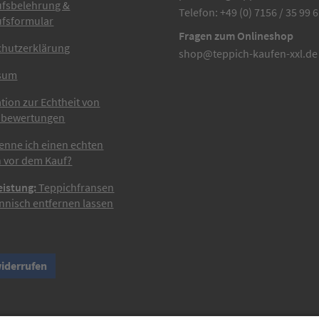
ufsbelehrung &
Telefon: +49 (0) 7156 / 35 99 
ufsformular
Fragen zum Onlineshop
chutzerklärung
shop@teppich-kaufen-xxl.de
sum
tion zur Echtheit von
bewertungen
enne ich einen echten
 vor dem Kauf?
eistung:
Teppichfransen
nisch entfernen lassen
widerrufen