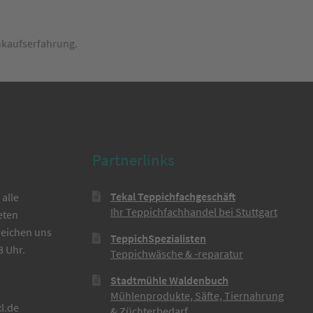
inkaufserfahrung.
Partnerlinks
Tekal Teppichfachgeschäft
alle
Ihr Teppichfachhandel bei Stuttgart
eten
reichen uns
TeppichSpezialisten
8 Uhr.
Teppichwäsche & -reparatur
Stadtmühle Waldenbuch
Mühlenprodukte, Säfte, Tiernahrung
l.de
& Züchterbedarf