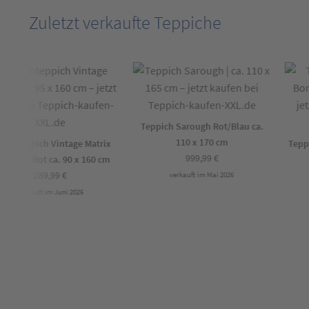
Zuletzt verkaufte Teppiche
Teppich Sarough Rot/Blau ca.
110 x 170 cm
gnteppich Vintage Matrix
Teppic
999,99
€
blau/Rot ca. 90 x 160 cm
289,99
€
verkauft im Mai 2026
verkauft im Juni 2026