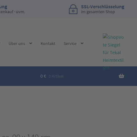
lung
SSL-Verschlüsselung
tenkauf · uvm.
im gesamten Shop
Über uns
Kontakt
Service
0
€
0 Artikel