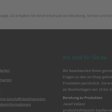
Google. So erhalten Sie einen Eindruck von Beratung, Service und E
Wir sind für Sie da
darten
Wir beantworten Ihnen gerne 
Fragen zu den im Shop gelist
gsarten
Produkten persönlich. Sie er
t
an Wochentagen von 10 bis 1
Beratung zu Produkten
eine Geschäftsbedingungen
Javad Valipor
ndeninformationen
produkte@teppich-kaufen-xx