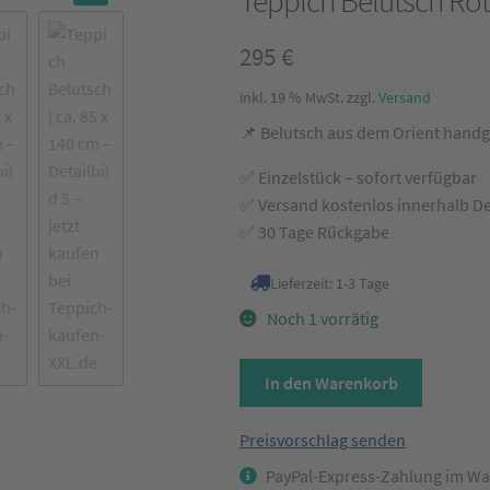
Teppich Belutsch Rot
🔍
295
€
inkl. 19 % MwSt.
zzgl.
Versand
📌 Belutsch aus dem Orient handge
✅ Einzelstück – sofort verfügbar
✅ Versand kostenlos innerhalb D
✅ 30 Tage Rückgabe
Lieferzeit:
1-3 Tage
Noch 1 vorrätig
Teppich
In den Warenkorb
Belutsch
Rot
Preisvorschlag senden
ca.
PayPal-Express-Zahlung im Wa
90