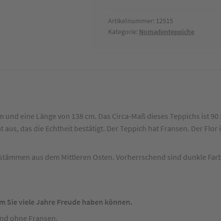
x
140
Artikelnummer:
12515
Kategorie:
Nomadenteppiche
cm
Menge
 und eine Länge von 138 cm. Das Circa-Maß dieses Teppichs ist 90 
t aus, das die Echtheit bestätigt. Der Teppich hat Fransen. Der Flor 
tämmen aus dem Mittleren Osten. Vorherrschend sind dunkle Farb
m Sie viele Jahre Freude haben können.
ind ohne Fransen.