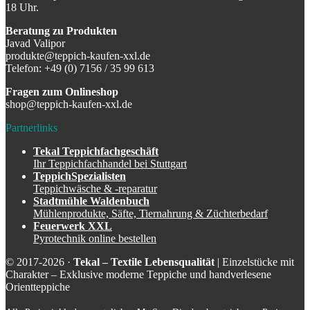
18 Uhr.
Beratung zu Produkten
Javad Valipor
produkte@teppich-kaufen-xxl.de
Telefon: +49 (0) 7156 / 35 99 613
Fragen zum Onlineshop
shop@teppich-kaufen-xxl.de
Partnerlinks
Tekal Teppichfachgeschäft
Ihr Teppichfachhandel bei Stuttgart
TeppichSpezialisten
Teppichwäsche & -reparatur
Stadtmühle Waldenbuch
Mühlenprodukte, Säfte, Tiernahrung & Züchterbedarf
Feuerwerk XXL
Pyrotechnik online bestellen
© 2017-2026 ·
Tekal – Textile Lebensqualität
| Einzelstücke mit
Charakter – Exklusive moderne Teppiche und handverlesene
Orientteppiche