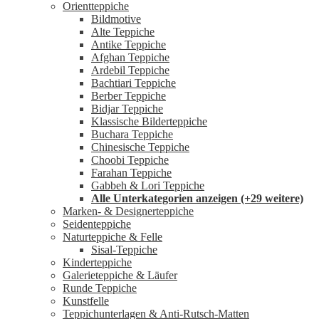
Orientteppiche
Bildmotive
Alte Teppiche
Antike Teppiche
Afghan Teppiche
Ardebil Teppiche
Bachtiari Teppiche
Berber Teppiche
Bidjar Teppiche
Klassische Bilderteppiche
Buchara Teppiche
Chinesische Teppiche
Choobi Teppiche
Farahan Teppiche
Gabbeh & Lori Teppiche
Alle Unterkategorien anzeigen (+29 weitere)
Marken- & Designerteppiche
Seidenteppiche
Naturteppiche & Felle
Sisal-Teppiche
Kinderteppiche
Galerieteppiche & Läufer
Runde Teppiche
Kunstfelle
Teppichunterlagen & Anti-Rutsch-Matten