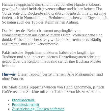
Handwebteppiche/Kelim sind in traditioneller Handwerkskunst
gewebt. Sie sind
beidseitig verwendbar
und haben keinen Flor.
Vorderseite und Rückseite sind praktisch identisch. Ihre Ursprünge
finden sich in Nomaden- und Beduinenteppichen zum Eigenbrauch.
So nahm auch der Typ des Kelim seinen Anfang.
Das Muster des Belutsch stammt ursprünglich von
Nomadenstämmen aus dem Mittleren Osten. Vorherrschend sind
dunkle Farben und eher streng wirkende Musterformen. Häufig
anzutreffen sind auch Gebetsmotive.
Pakistanische Teppichmanufakturen haben eine langjährige
Tradition und sind in verschiedenen Herstellungsarten sehr gut
geübt. Über die Region hinaus sind sie für ihre Buchara-Muster
bekannt.
Hinweis:
Dieser Teppich besitzt Fransen. Alle Maßangaben sind
ohne Fransen.
Die Maße dieses Teppichs wurden von Hand genommen, je nach
Größe rechnen Sie bitte mit einer Toleranz von bis zu +/- 3 cm.
Produktdetails
Produktsicherheit
Zusatzleistung: Fransen entfernen