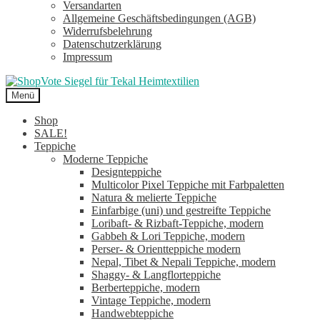
Versandarten
Allgemeine Geschäftsbedingungen (AGB)
Widerrufsbelehrung
Datenschutzerklärung
Impressum
Menü
Shop
SALE!
Teppiche
Moderne Teppiche
Designteppiche
Multicolor Pixel Teppiche mit Farbpaletten
Natura & melierte Teppiche
Einfarbige (uni) und gestreifte Teppiche
Loribaft- & Rizbaft-Teppiche, modern
Gabbeh & Lori Teppiche, modern
Perser- & Orientteppiche modern
Nepal, Tibet & Nepali Teppiche, modern
Shaggy- & Langflorteppiche
Berberteppiche, modern
Vintage Teppiche, modern
Handwebteppiche