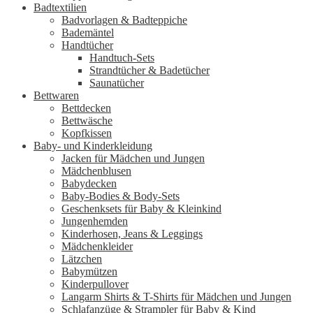
Badtextilien
Badvorlagen & Badteppiche
Bademäntel
Handtücher
Handtuch-Sets
Strandtücher & Badetücher
Saunatücher
Bettwaren
Bettdecken
Bettwäsche
Kopfkissen
Baby- und Kinderkleidung
Jacken für Mädchen und Jungen
Mädchenblusen
Babydecken
Baby-Bodies & Body-Sets
Geschenksets für Baby & Kleinkind
Jungenhemden
Kinderhosen, Jeans & Leggings
Mädchenkleider
Lätzchen
Babymützen
Kinderpullover
Langarm Shirts & T-Shirts für Mädchen und Jungen
Schlafanzüge & Strampler für Baby & Kind