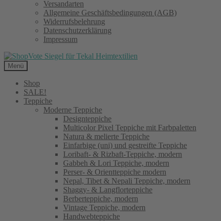
Versandarten
Allgemeine Geschäftsbedingungen (AGB)
Widerrufsbelehrung
Datenschutzerklärung
Impressum
Menü
Shop
SALE!
Teppiche
Moderne Teppiche
Designteppiche
Multicolor Pixel Teppiche mit Farbpaletten
Natura & melierte Teppiche
Einfarbige (uni) und gestreifte Teppiche
Loribaft- & Rizbaft-Teppiche, modern
Gabbeh & Lori Teppiche, modern
Perser- & Orientteppiche modern
Nepal, Tibet & Nepali Teppiche, modern
Shaggy- & Langflorteppiche
Berberteppiche, modern
Vintage Teppiche, modern
Handwebteppiche