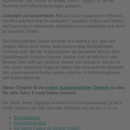
Schurwolle. Das Muster ist Nepali. Dieser Teppich ist für die
Nutzung auf Fußbodenheizungen geeignet.
Geknüpft auf nepalesische Art
und nach nepalesischen Mustern.
Die Besonderheit liegt im rustikalen Charakter. Farben und Muster
sind harmonisch aufeinander abgestimmt und orientieren sich meist
an aktuellen Trends.
Das Herkunftsland Indien zeichnet sich dadurch aus, dass seit
einigen Jahren auch immer mehr hochwertige Manufakturen
vertreten sind, die alle Teppichmuster der gesamten Welt in allen
Qualitätsstufen knüpfen können. Zudem sind sie stilistisch sehr
flexibel. Dies trifft auf moderne ebenso wie klassische Muster zu.
Alle unsere indischen Teppiche haben eine einwandfreie Herkunft.
Wir setzen uns entschieden gegen schlechte Arbeitsbedingungen
und Kinderarbeit ein.
Dieser Teppich ist ein
echter, handgeknüpfter Teppich
an dem
Sie viele Jahre Freude haben können.
Die Maße dieses Teppichs wurden von Hand genommen, je nach
Größe rechnen Sie bitte mit einer Toleranz von bis zu +/- 3 cm.
Produktdetails
Produktsicherheit
Sie haben Fragen zu diesem Artikel?