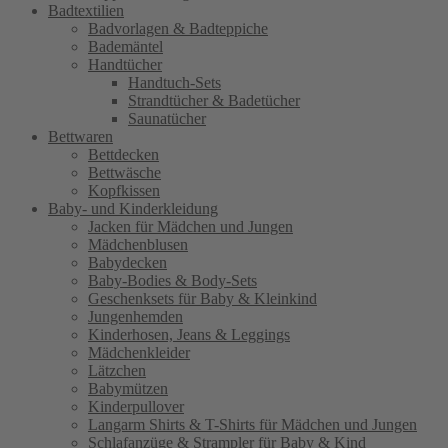
Badtextilien
Badvorlagen & Badteppiche
Bademäntel
Handtücher
Handtuch-Sets
Strandtücher & Badetücher
Saunatücher
Bettwaren
Bettdecken
Bettwäsche
Kopfkissen
Baby- und Kinderkleidung
Jacken für Mädchen und Jungen
Mädchenblusen
Babydecken
Baby-Bodies & Body-Sets
Geschenksets für Baby & Kleinkind
Jungenhemden
Kinderhosen, Jeans & Leggings
Mädchenkleider
Lätzchen
Babymützen
Kinderpullover
Langarm Shirts & T-Shirts für Mädchen und Jungen
Schlafanzüge & Strampler für Baby & Kind