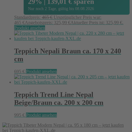
29% | 139,01 € sparen
Nur noch 2 Tage, gültig bis 08.08.2026
Standardpreis:
465
€
Ursprünglicher Preis war:
465 €
Angebotspreis:
325,99
€
Aktueller Preis ist: 325,99 €.
Produkt ansehen
Teppich Nepali Braun ca. 170 x 240
cm
695
€
Produkt ansehen
Teppich Trend Line Nepal
Beige/Braun ca. 200 x 200 cm
995
€
Produkt ansehen