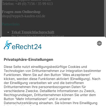
Telefon: +49 (0) 7156 / 35 99 613
Fragen zum Onlineshop
shop@teppich-kaufen-xxl.de
Partnerlinks
Tekal Teppichfachgeschäft
Ihr Teppichfachhandel bei Stuttgart
TeppichSpezialisten
Teppichwäsche & -reparatur
Stadtmühle Waldenbuch
Mühlenprodukte, Säfte, Tiernahrung & Züchterbedarf
Feuerwerk XXL
Pyrotechnik online bestellen
© 2017-2026 ·
Tekal – Textile Lebensqualität
| Einzelstücke mit
Charakter – Exklusive moderne Teppiche und handverlesene
Orientteppiche
Alle Preise inkl. der gesetzlichen MwSt. · Die durchgestrichenen Preise
entsprechen, sofern nicht anders angegeben, den bisherigen Preisen in
unserem Shop.
Cookie-Einstellungen