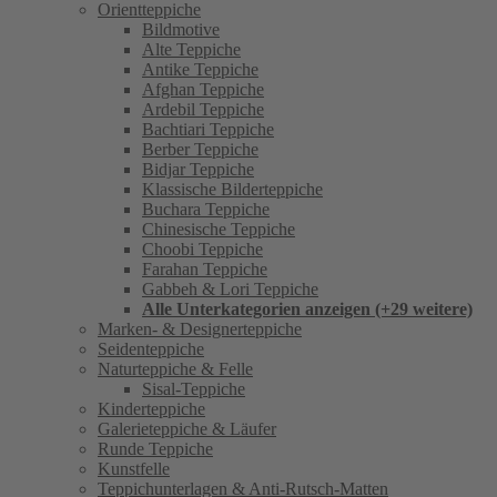
Orientteppiche
Bildmotive
Alte Teppiche
Antike Teppiche
Afghan Teppiche
Ardebil Teppiche
Bachtiari Teppiche
Berber Teppiche
Bidjar Teppiche
Klassische Bilderteppiche
Buchara Teppiche
Chinesische Teppiche
Choobi Teppiche
Farahan Teppiche
Gabbeh & Lori Teppiche
Alle Unterkategorien anzeigen (+29 weitere)
Marken- & Designerteppiche
Seidenteppiche
Naturteppiche & Felle
Sisal-Teppiche
Kinderteppiche
Galerieteppiche & Läufer
Runde Teppiche
Kunstfelle
Teppichunterlagen & Anti-Rutsch-Matten