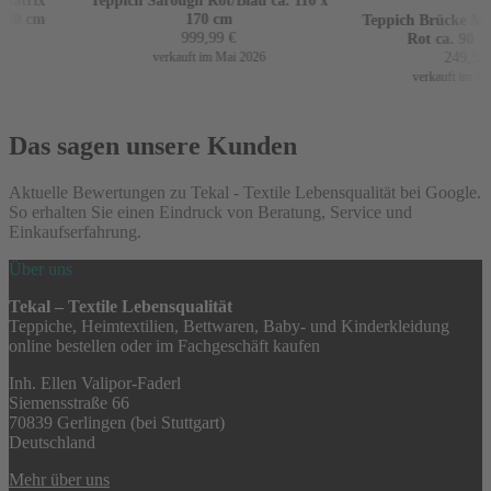
atrix
Teppich Sarough Rot/Blau ca. 110 x
60 cm
170 cm
Teppich Brücke Mir 
999,99
€
Rot ca. 90 x 
249,99
€
verkauft im Mai 2026
verkauft im Apri
Das sagen unsere Kunden
Aktuelle Bewertungen zu Tekal - Textile Lebensqualität bei Google.
So erhalten Sie einen Eindruck von Beratung, Service und
Einkaufserfahrung.
Über uns
Tekal – Textile Lebensqualität
Teppiche, Heimtextilien, Bettwaren, Baby- und Kinderkleidung
online bestellen oder im Fachgeschäft kaufen
Inh. Ellen Valipor-Faderl
Siemensstraße 66
70839 Gerlingen (bei Stuttgart)
Deutschland
Mehr über uns