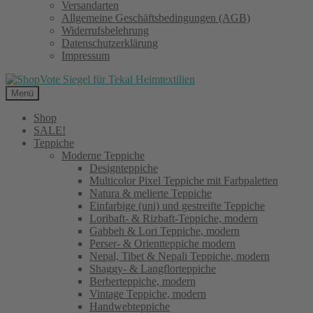
Versandarten
Allgemeine Geschäftsbedingungen (AGB)
Widerrufsbelehrung
Datenschutzerklärung
Impressum
Menü
Shop
SALE!
Teppiche
Moderne Teppiche
Designteppiche
Multicolor Pixel Teppiche mit Farbpaletten
Natura & melierte Teppiche
Einfarbige (uni) und gestreifte Teppiche
Loribaft- & Rizbaft-Teppiche, modern
Gabbeh & Lori Teppiche, modern
Perser- & Orientteppiche modern
Nepal, Tibet & Nepali Teppiche, modern
Shaggy- & Langflorteppiche
Berberteppiche, modern
Vintage Teppiche, modern
Handwebteppiche