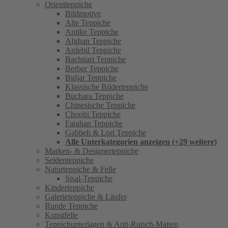
Orientteppiche
Bildmotive
Alte Teppiche
Antike Teppiche
Afghan Teppiche
Ardebil Teppiche
Bachtiari Teppiche
Berber Teppiche
Bidjar Teppiche
Klassische Bilderteppiche
Buchara Teppiche
Chinesische Teppiche
Choobi Teppiche
Farahan Teppiche
Gabbeh & Lori Teppiche
Alle Unterkategorien anzeigen (+29 weitere)
Marken- & Designerteppiche
Seidenteppiche
Naturteppiche & Felle
Sisal-Teppiche
Kinderteppiche
Galerieteppiche & Läufer
Runde Teppiche
Kunstfelle
Teppichunterlagen & Anti-Rutsch-Matten