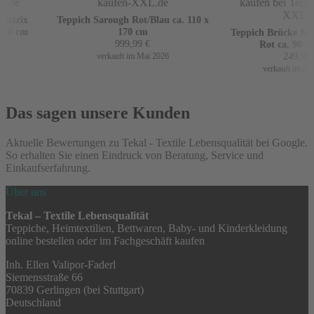
atrix
Teppich Sarough Rot/Blau ca. 110 x
60 cm
170 cm
Teppich Brücke Mir 
999,99
€
Rot ca. 90 x 1
249,99
€
verkauft im Mai 2026
verkauft im April
Das sagen unsere Kunden
Aktuelle Bewertungen zu Tekal - Textile Lebensqualität bei Google.
So erhalten Sie einen Eindruck von Beratung, Service und
Einkaufserfahrung.
Über uns
Tekal – Textile Lebensqualität
Teppiche, Heimtextilien, Bettwaren, Baby- und Kinderkleidung
online bestellen oder im Fachgeschäft kaufen
Inh. Ellen Valipor-Faderl
Siemensstraße 66
70839 Gerlingen (bei Stuttgart)
Deutschland