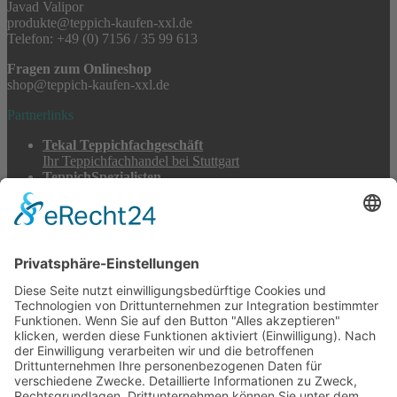
Javad Valipor
produkte@teppich-kaufen-xxl.de
Telefon: +49 (0) 7156 / 35 99 613
Fragen zum Onlineshop
shop@teppich-kaufen-xxl.de
Partnerlinks
Tekal Teppichfachgeschäft
Ihr Teppichfachhandel bei Stuttgart
TeppichSpezialisten
Teppichwäsche & -reparatur
Stadtmühle Waldenbuch
Mühlenprodukte, Säfte, Tiernahrung & Züchterbedarf
Feuerwerk XXL
Pyrotechnik online bestellen
© 2017-2026 ·
Tekal – Textile Lebensqualität
| Einzelstücke mit
Charakter – Exklusive moderne Teppiche und handverlesene
Orientteppiche
Alle Preise inkl. der gesetzlichen MwSt. · Die durchgestrichenen Preise
entsprechen, sofern nicht anders angegeben, den bisherigen Preisen in
unserem Shop.