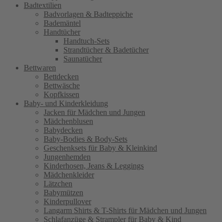
Badtextilien
Badvorlagen & Badteppiche
Bademäntel
Handtücher
Handtuch-Sets
Strandtücher & Badetücher
Saunatücher
Bettwaren
Bettdecken
Bettwäsche
Kopfkissen
Baby- und Kinderkleidung
Jacken für Mädchen und Jungen
Mädchenblusen
Babydecken
Baby-Bodies & Body-Sets
Geschenksets für Baby & Kleinkind
Jungenhemden
Kinderhosen, Jeans & Leggings
Mädchenkleider
Lätzchen
Babymützen
Kinderpullover
Langarm Shirts & T-Shirts für Mädchen und Jungen
Schlafanzüge & Strampler für Baby & Kind