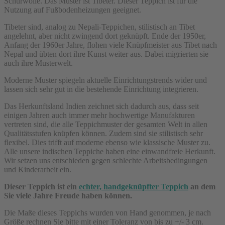
Schurwolle. Das Muster ist Tibeter. Dieser Teppich ist für die
Nutzung auf Fußbodenheizungen geeignet.
Tibeter sind, analog zu Nepali-Teppichen, stilistisch an Tibet
angelehnt, aber nicht zwingend dort geknüpft. Ende der 1950er,
Anfang der 1960er Jahre, flohen viele Knüpfmeister aus Tibet nach
Nepal und übten dort ihre Kunst weiter aus. Dabei migrierten sie
auch ihre Musterwelt.
Moderne Muster spiegeln aktuelle Einrichtungstrends wider und
lassen sich sehr gut in die bestehende Einrichtung integrieren.
Das Herkunftsland Indien zeichnet sich dadurch aus, dass seit
einigen Jahren auch immer mehr hochwertige Manufakturen
vertreten sind, die alle Teppichmuster der gesamten Welt in allen
Qualitätsstufen knüpfen können. Zudem sind sie stilistisch sehr
flexibel. Dies trifft auf moderne ebenso wie klassische Muster zu.
Alle unsere indischen Teppiche haben eine einwandfreie Herkunft.
Wir setzen uns entschieden gegen schlechte Arbeitsbedingungen
und Kinderarbeit ein.
Dieser Teppich ist ein
echter, handgeknüpfter Teppich
an dem
Sie viele Jahre Freude haben können.
Die Maße dieses Teppichs wurden von Hand genommen, je nach
Größe rechnen Sie bitte mit einer Toleranz von bis zu +/- 3 cm.