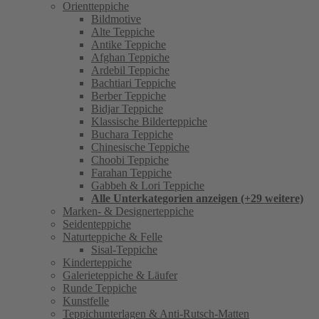
Orientteppiche
Bildmotive
Alte Teppiche
Antike Teppiche
Afghan Teppiche
Ardebil Teppiche
Bachtiari Teppiche
Berber Teppiche
Bidjar Teppiche
Klassische Bilderteppiche
Buchara Teppiche
Chinesische Teppiche
Choobi Teppiche
Farahan Teppiche
Gabbeh & Lori Teppiche
Alle Unterkategorien anzeigen (+29 weitere)
Marken- & Designerteppiche
Seidenteppiche
Naturteppiche & Felle
Sisal-Teppiche
Kinderteppiche
Galerieteppiche & Läufer
Runde Teppiche
Kunstfelle
Teppichunterlagen & Anti-Rutsch-Matten