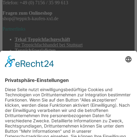
Telefon: +49 (0) 7156 / 35 99 613
Fragen zum Onlineshop
shop@teppich-kaufen-xxl.de
Partnerlinks
Tekal Teppichfachgeschäft
Ihr Teppichfachhandel bei Stuttgart
TeppichSpezialisten
Teppichwäsche & -reparatur
Stadtmühle Waldenbuch
Mühlenprodukte, Säfte, Tiernahrung & Züchterbedarf
Feuerwerk XXL
Pyrotechnik online bestellen
© 2017-2026 ·
Tekal – Textile Lebensqualität
| Einzelstücke mit
Charakter – Exklusive moderne Teppiche und handverlesene
Orientteppiche
Alle Preise inkl. der gesetzlichen MwSt. · Die durchgestrichenen Preise
entsprechen, sofern nicht anders angegeben, den bisherigen Preisen in
unserem Shop.
Cookie-Einstellungen