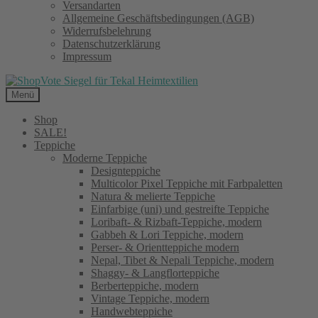
Versandarten
Allgemeine Geschäftsbedingungen (AGB)
Widerrufsbelehrung
Datenschutzerklärung
Impressum
Menü
Shop
SALE!
Teppiche
Moderne Teppiche
Designteppiche
Multicolor Pixel Teppiche mit Farbpaletten
Natura & melierte Teppiche
Einfarbige (uni) und gestreifte Teppiche
Loribaft- & Rizbaft-Teppiche, modern
Gabbeh & Lori Teppiche, modern
Perser- & Orientteppiche modern
Nepal, Tibet & Nepali Teppiche, modern
Shaggy- & Langflorteppiche
Berberteppiche, modern
Vintage Teppiche, modern
Handwebteppiche