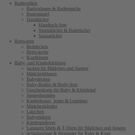
Badtextilien
Badvorlagen & Badteppiche
Bademäntel
Handtücher
Handtuch-Sets
Strandtücher & Badetücher
Saunatücher
Bettwaren
Bettdecken
Bettwäsche
Kopfkissen
Baby- und Kinderkleidung
Jacken für Mädchen und Jungen
Mädchenblusen
Babydecken
Baby-Bodies & Body-Sets
Geschenksets für Baby & Kleinkind
Jungenhemden
Kinderhosen, Jeans & Leggings
Mädchenkleider
Lätzchen
Babymützen
Kinderpullover
Langarm Shirts & T-Shirts für Mädchen und Jungen
Schlafanzüge & Strampler für Baby & Kind