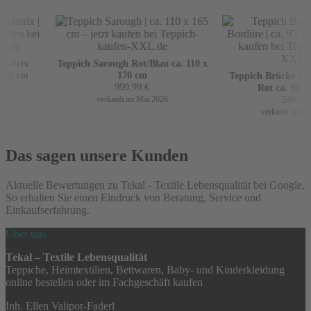
atrix
Teppich Sarough Rot/Blau ca. 110 x
60 cm
170 cm
Teppich Brücke Mir 
999,99
€
Rot ca. 90 x 
249,99
€
verkauft im Mai 2026
verkauft im Apri
Das sagen unsere Kunden
Aktuelle Bewertungen zu Tekal - Textile Lebensqualität bei Google.
So erhalten Sie einen Eindruck von Beratung, Service und
Einkaufserfahrung.
Über uns
Tekal – Textile Lebensqualität
Teppiche, Heimtextilien, Bettwaren, Baby- und Kinderkleidung
online bestellen oder im Fachgeschäft kaufen
Inh. Ellen Valipor-Faderl