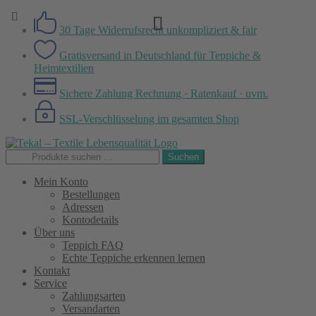
30 Tage Widerrufsrecht
unkompliziert & fair
Gratisversand in Deutschland
für Teppiche &
Heimtextilien
Sichere Zahlung
Rechnung · Ratenkauf · uvm.
SSL-Verschlüsselung
im gesamten Shop
Zur
Zum
Navigation
Inhalt
Suchen
Suchen
springen
springen
nach:
Mein Konto
Bestellungen
Adressen
Kontodetails
Über uns
Teppich FAQ
Echte Teppiche erkennen lernen
Kontakt
Service
Zahlungsarten
Versandarten