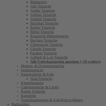
Bildmotive
Alte Teppiche
Antike Teppiche
Afghan Teppiche
Ardebil Teppiche
Bachtiari Teppiche
Berber Teppiche
Bidjar Teppiche
Klassische Bilderteppiche
Buchara Teppiche
Chinesische Teppiche
Choobi Teppiche
Farahan Teppiche
Gabbeh & Lori Teppiche
Alle Unterkategorien anzeigen (+29 weitere)
Marken- & Designerteppiche
Seidenteppiche
Naturteppiche & Felle
Sisal-Teppiche
Kinderteppiche
Galerieteppiche & Läufer
Runde Teppiche
Kunstfelle
Teppichunterlagen & Anti-Rutsch-Matten
Badtextilien