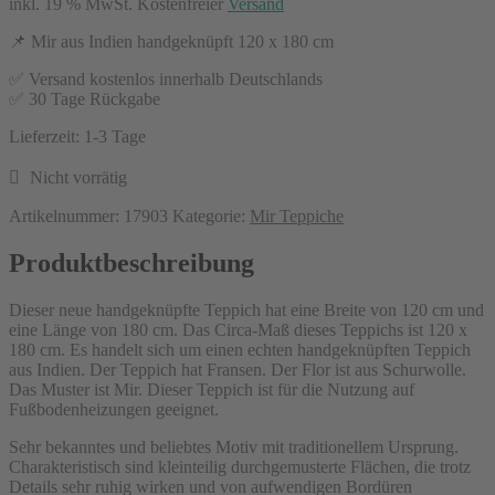
inkl. 19 % MwSt.
Kostenfreier
Versand
📌 Mir aus Indien handgeknüpft 120 x 180 cm
✅ Versand kostenlos innerhalb Deutschlands
✅ 30 Tage Rückgabe
Lieferzeit:
1-3 Tage
Nicht vorrätig
Artikelnummer:
17903
Kategorie:
Mir Teppiche
Produktbeschreibung
Produktbeschreibung
für
Dieser neue handgeknüpfte Teppich hat eine Breite von 120 cm und
Teppich
eine Länge von 180 cm. Das Circa-Maß dieses Teppichs ist 120 x
Mir
180 cm. Es handelt sich um einen echten handgeknüpften Teppich
aus Indien. Der Teppich hat Fransen. Der Flor ist aus Schurwolle.
Rot
Das Muster ist Mir. Dieser Teppich ist für die Nutzung auf
ca.
Fußbodenheizungen geeignet.
120
Sehr bekanntes und beliebtes Motiv mit traditionellem Ursprung.
x
Charakteristisch sind kleinteilig durchgemusterte Flächen, die trotz
Details sehr ruhig wirken und von aufwendigen Bordüren