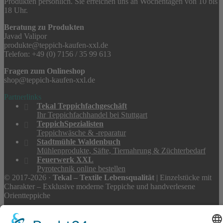
Produkten persönlich. Sie erreichen uns an Wochentagen von 10 bis
18 Uhr.
Beratung zu Produkten
Javad Valipor
produkte@teppich-kaufen-xxl.de
Telefon: +49 (0) 7156 / 35 99 613
Fragen zum Onlineshop
shop@teppich-kaufen-xxl.de
Partnerlinks
Tekal Teppichfachgeschäft
Ihr Teppichfachhandel bei Stuttgart
TeppichSpezialisten
Teppichwäsche & -reparatur
Stadtmühle Waldenbuch
Mühlenprodukte, Säfte, Tiernahrung & Züchterbedarf
Feuerwerk XXL
Pyrotechnik online bestellen
© 2017-2026 ·
Tekal – Textile Lebensqualität
| Einzelstücke mit
Charakter – Exklusive moderne Teppiche und handverlesene
Orientteppiche
Alle Preise inkl. der gesetzlichen MwSt. · Die durchgestrichenen Preise
entsprechen, sofern nicht anders angegeben, den bisherigen Preisen in