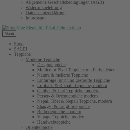
Allgemeine Geschäftsbedingungen (AGB)
Widerrufsbelehrung
Datenschutzerklärung
Impressum
Menü
Shop
SALE!
Teppiche
Moderne Teppiche
Designteppiche
Multicolor Pixel Teppiche mit Farbpaletten
Natura & melierte Teppiche
Einfarbige (uni) und gestreifte Teppiche
Loribaft- & Rizbaft-Teppiche, modern
Gabbeh & Lori Teppiche, modern
Perser- & Orientteppiche modern
Nepal, Tibet & Nepali Teppiche, modern
Shaggy- & Langflorteppiche
Berberteppiche, modern
Vintage Teppiche, modern
Handwebteppiche
Orientteppiche