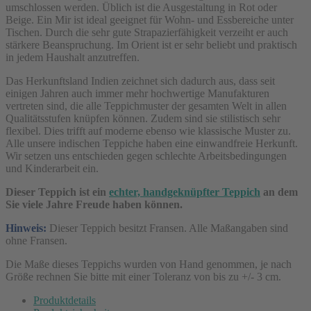
180
umschlossen werden. Üblich ist die Ausgestaltung in Rot oder
cm
Beige. Ein Mir ist ideal geeignet für Wohn- und Essbereiche unter
Tischen. Durch die sehr gute Strapazierfähigkeit verzeiht er auch
stärkere Beanspruchung. Im Orient ist er sehr beliebt und praktisch
in jedem Haushalt anzutreffen.
Das Herkunftsland Indien zeichnet sich dadurch aus, dass seit
einigen Jahren auch immer mehr hochwertige Manufakturen
vertreten sind, die alle Teppichmuster der gesamten Welt in allen
Qualitätsstufen knüpfen können. Zudem sind sie stilistisch sehr
flexibel. Dies trifft auf moderne ebenso wie klassische Muster zu.
Alle unsere indischen Teppiche haben eine einwandfreie Herkunft.
Wir setzen uns entschieden gegen schlechte Arbeitsbedingungen
und Kinderarbeit ein.
Dieser Teppich ist ein
echter, handgeknüpfter Teppich
an dem
Sie viele Jahre Freude haben können.
Hinweis:
Dieser Teppich besitzt Fransen. Alle Maßangaben sind
ohne Fransen.
Die Maße dieses Teppichs wurden von Hand genommen, je nach
Größe rechnen Sie bitte mit einer Toleranz von bis zu +/- 3 cm.
Produktdetails