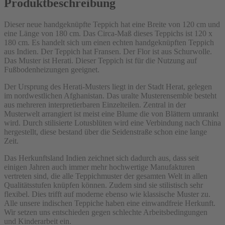
Produktbeschreibung
Dieser neue handgeknüpfte Teppich hat eine Breite von 120 cm und
eine Länge von 180 cm. Das Circa-Maß dieses Teppichs ist 120 x
180 cm. Es handelt sich um einen echten handgeknüpften Teppich
aus Indien. Der Teppich hat Fransen. Der Flor ist aus Schurwolle.
Das Muster ist Herati. Dieser Teppich ist für die Nutzung auf
Fußbodenheizungen geeignet.
Der Ursprung des Herati-Musters liegt in der Stadt Herat, gelegen
im nordwestlichen Afghanistan. Das uralte Musterensemble besteht
aus mehreren interpretierbaren Einzelteilen. Zentral in der
Musterwelt arrangiert ist meist eine Blume die von Blättern umrankt
wird. Durch stilisierte Lotusblüten wird eine Verbindung nach China
hergestellt, diese bestand über die Seidenstraße schon eine lange
Zeit.
Das Herkunftsland Indien zeichnet sich dadurch aus, dass seit
einigen Jahren auch immer mehr hochwertige Manufakturen
vertreten sind, die alle Teppichmuster der gesamten Welt in allen
Qualitätsstufen knüpfen können. Zudem sind sie stilistisch sehr
flexibel. Dies trifft auf moderne ebenso wie klassische Muster zu.
Alle unsere indischen Teppiche haben eine einwandfreie Herkunft.
Wir setzen uns entschieden gegen schlechte Arbeitsbedingungen
und Kinderarbeit ein.