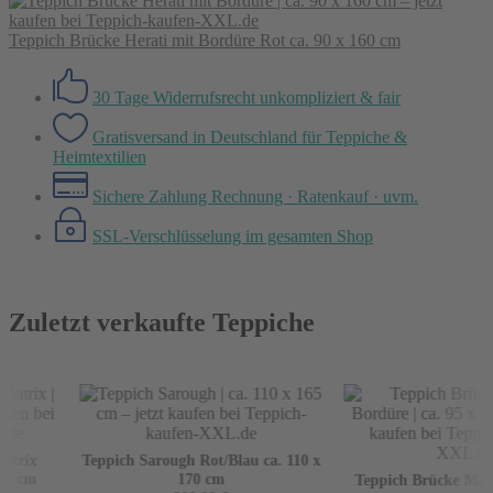
Teppich Brücke Herati mit Bordüre Rot ca. 90 x 160 cm
30 Tage Widerrufsrecht
unkompliziert & fair
Gratisversand in Deutschland
für Teppiche &
Heimtextilien
Sichere Zahlung
Rechnung · Ratenkauf · uvm.
SSL-Verschlüsselung
im gesamten Shop
Zuletzt verkaufte Teppiche
trix
Teppich Sarough Rot/Blau ca. 110 x
0 cm
170 cm
Teppich Brücke Mir m