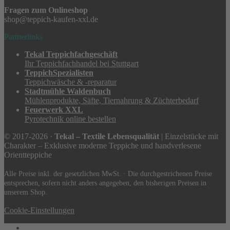
Fragen zum Onlineshop
shop@teppich-kaufen-xxl.de
Partnerlinks
Tekal Teppichfachgeschäft
Ihr Teppichfachhandel bei Stuttgart
TeppichSpezialisten
Teppichwäsche & -reparatur
Stadtmühle Waldenbuch
Mühlenprodukte, Säfte, Tiernahrung & Züchterbedarf
Feuerwerk XXL
Pyrotechnik online bestellen
© 2017-2026 ·
Tekal – Textile Lebensqualität
| Einzelstücke mit
Charakter – Exklusive moderne Teppiche und handverlesene
Orientteppiche
Alle Preise inkl. der gesetzlichen MwSt. · Die durchgestrichenen Preise
entsprechen, sofern nicht anders angegeben, den bisherigen Preisen in
unserem Shop.
Cookie-Einstellungen