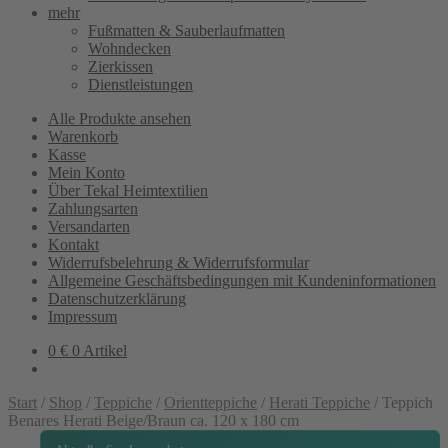
mehr
Fußmatten & Sauberlaufmatten
Wohndecken
Zierkissen
Dienstleistungen
Alle Produkte ansehen
Warenkorb
Kasse
Mein Konto
Über Tekal Heimtextilien
Zahlungsarten
Versandarten
Kontakt
Widerrufsbelehrung & Widerrufsformular
Allgemeine Geschäftsbedingungen mit Kundeninformationen
Datenschutzerklärung
Impressum
0
€
0 Artikel
Start
/
Shop
/
Teppiche
/
Orientteppiche
/
Herati Teppiche
/
Teppich
Benares Herati Beige/Braun ca. 120 x 180 cm