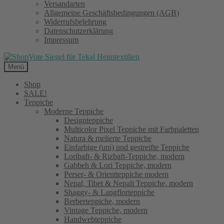
Versandarten
Allgemeine Geschäftsbedingungen (AGB)
Widerrufsbelehrung
Datenschutzerklärung
Impressum
Menü
Shop
SALE!
Teppiche
Moderne Teppiche
Designteppiche
Multicolor Pixel Teppiche mit Farbpaletten
Natura & melierte Teppiche
Einfarbige (uni) und gestreifte Teppiche
Loribaft- & Rizbaft-Teppiche, modern
Gabbeh & Lori Teppiche, modern
Perser- & Orientteppiche modern
Nepal, Tibet & Nepali Teppiche, modern
Shaggy- & Langflorteppiche
Berberteppiche, modern
Vintage Teppiche, modern
Handwebteppiche