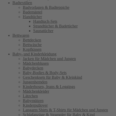
Badtextilien
Badvorlagen & Badteppiche
Bademäntel
Handtücher
Handtuch-Sets
Strandtücher & Badetücher
Saunatücher
Bettwaren
Bettdecken
Bettwäsche
Kopfkissen
Baby- und Kinderkleidung
Jacken für Mädchen und Jungen
Mädchenblusen
Babydecken
Baby-Bodies & Body-Sets
Geschenksets für Baby & Kleinkind
Jungenhemden
Kinderhosen, Jeans & Leggings
Mädchenkleider
Lätzchen
Babymützen
Kinderpullover
Langarm Shirts & T-Shirts für Mädchen und Jungen
Schlafanzüge & Strampler für Baby & Kind