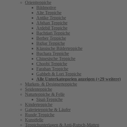
Orientteppiche
Bildmotive
Alte Teppiche
Antike Teppiche
Afghan Teppiche
Ardebil Teppiche
Bachtiari Teppiche
Berber Teppiche
Bidjar Teppiche
Klassische Bilderteppiche
Buchara Teppiche
Chinesische Teppiche
Choobi Teppiche
Farahan Teppiche
Gabbeh & Lori Teppiche
Alle Unterkategorien anzeigen (+29 weitere)
Marken- & Designerteppiche
Seidenteppiche
Naturteppiche & Felle
Sisal-Teppiche
Kinderteppiche
Galerieteppiche & Läufer
Runde Teppiche
Kunstfelle
Teppichunterlagen & Anti-Rutsch-Matten