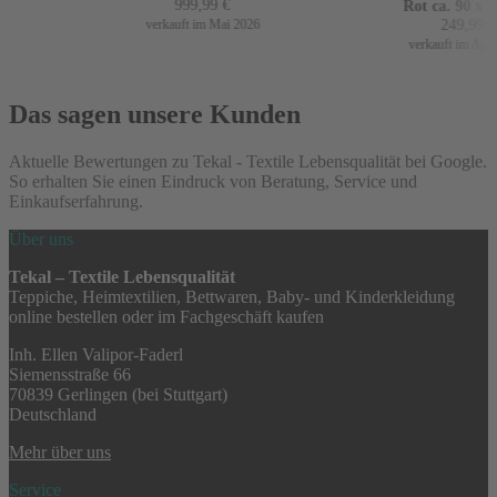
999,99
€
Rot ca. 90 x 16
249,99
€
verkauft im Mai 2026
verkauft im April 
Das sagen unsere Kunden
Aktuelle Bewertungen zu Tekal - Textile Lebensqualität bei Google.
So erhalten Sie einen Eindruck von Beratung, Service und
Einkaufserfahrung.
Über uns
Tekal – Textile Lebensqualität
Teppiche, Heimtextilien, Bettwaren, Baby- und Kinderkleidung
online bestellen oder im Fachgeschäft kaufen
Inh. Ellen Valipor-Faderl
Siemensstraße 66
70839 Gerlingen (bei Stuttgart)
Deutschland
Mehr über uns
Service