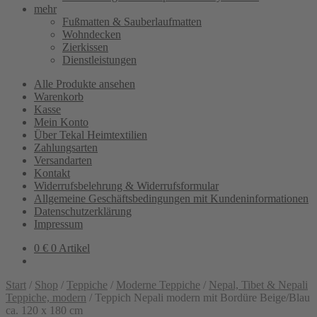
mehr
Fußmatten & Sauberlaufmatten
Wohndecken
Zierkissen
Dienstleistungen
Alle Produkte ansehen
Warenkorb
Kasse
Mein Konto
Über Tekal Heimtextilien
Zahlungsarten
Versandarten
Kontakt
Widerrufsbelehrung & Widerrufsformular
Allgemeine Geschäftsbedingungen mit Kundeninformationen
Datenschutzerklärung
Impressum
0
€
0 Artikel
Start
/
Shop
/
Teppiche
/
Moderne Teppiche
/
Nepal, Tibet & Nepali
Teppiche, modern
/
Teppich Nepali modern mit Bordüre Beige/Blau
ca. 120 x 180 cm