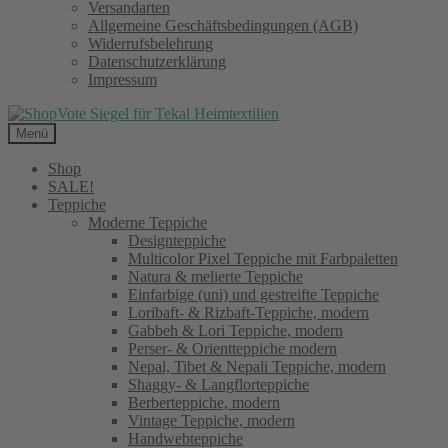
Versandarten
Allgemeine Geschäftsbedingungen (AGB)
Widerrufsbelehrung
Datenschutzerklärung
Impressum
Menü
Shop
SALE!
Teppiche
Moderne Teppiche
Designteppiche
Multicolor Pixel Teppiche mit Farbpaletten
Natura & melierte Teppiche
Einfarbige (uni) und gestreifte Teppiche
Loribaft- & Rizbaft-Teppiche, modern
Gabbeh & Lori Teppiche, modern
Perser- & Orientteppiche modern
Nepal, Tibet & Nepali Teppiche, modern
Shaggy- & Langflorteppiche
Berberteppiche, modern
Vintage Teppiche, modern
Handwebteppiche