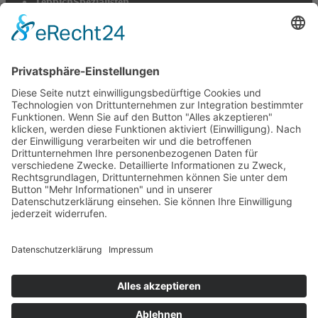
TeppichSpezialisten
Teppichwäsche & -reparatur
Stadtmühle Waldenbuch
Mühlenprodukte, Säfte, Tiernahrung & Züchterbedarf
Feuerwerk XXL
Pyrotechnik online bestellen
© 2017-2026 ·
Tekal – Textile Lebensqualität
| Einzelstücke mit
Charakter – Exklusive moderne Teppiche und handverlesene
Orientteppiche
Alle Preise inkl. der gesetzlichen MwSt. · Die durchgestrichenen Preise
entsprechen, sofern nicht anders angegeben, den bisherigen Preisen in
unserem Shop.
Cookie-Einstellungen
Suche
Suchen nach:
Suchen
Warenkorb
0
Ihr Konto