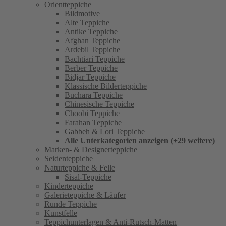
Orientteppiche
Bildmotive
Alte Teppiche
Antike Teppiche
Afghan Teppiche
Ardebil Teppiche
Bachtiari Teppiche
Berber Teppiche
Bidjar Teppiche
Klassische Bilderteppiche
Buchara Teppiche
Chinesische Teppiche
Choobi Teppiche
Farahan Teppiche
Gabbeh & Lori Teppiche
Alle Unterkategorien anzeigen (+29 weitere)
Marken- & Designerteppiche
Seidenteppiche
Naturteppiche & Felle
Sisal-Teppiche
Kinderteppiche
Galerieteppiche & Läufer
Runde Teppiche
Kunstfelle
Teppichunterlagen & Anti-Rutsch-Matten