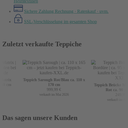
Heimtextilien
Sichere Zahlung
Rechnung · Ratenkauf · uvm.
SSL-Verschlüsselung
im gesamten Shop
Zuletzt verkaufte Teppiche
atrix
Teppich Sarough Rot/Blau ca. 110 x
60 cm
170 cm
Teppich Brücke Mir 
999,99
€
Rot ca. 90 x 1
249,99
€
verkauft im Mai 2026
verkauft im Apri
Das sagen unsere Kunden