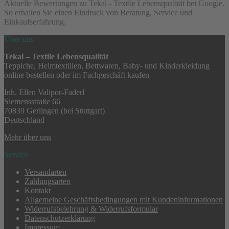
Aktuelle Bewertungen zu Tekal - Textile Lebensqualität bei Google.
So erhalten Sie einen Eindruck von Beratung, Service und
Einkaufserfahrung.
Über uns
Tekal – Textile Lebensqualität
Teppiche, Heimtextilien, Bettwaren, Baby- und Kinderkleidung
online bestellen oder im Fachgeschäft kaufen
Inh. Ellen Valipor-Faderl
Siemensstraße 66
70839 Gerlingen (bei Stuttgart)
Deutschland
Mehr über uns
Service
Versandarten
Zahlungsarten
Kontakt
Allgemeine Geschäftsbedingungen mit Kundeninformationen
Widerrufsbelehrung & Widerrufsformular
Datenschutzerklärung
Impressum