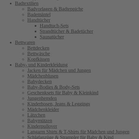
Badtextilien
Badvorlagen & Badteppiche
Bademäntel
Handtücher
Handtuch-Sets
Strandtücher & Badetücher
Saunatücher
Bettwaren
Bettdecken
Bettwäsche
Kopfkissen
Baby- und Kinderkleidung
Jacken für Mädchen und Jungen
Mädchenblusen
Babydecken
Baby-Bodies & Body-Sets
Geschenksets für Baby & Kleinkind
Jungenhemden
Kinderhosen, Jeans & Leggings
Mädchenkleider
Lätzchen
Babymützen
Kinderpullover
Langarm Shirts & T-Shirts für Mädchen und Jungen
Schlafanzüge & Strampler für Baby & Kind