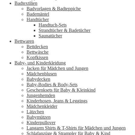
Badtextilien
Badvorlagen & Badteppiche
Bademäntel
Handtücher
Handtuch-Sets
Strandtücher & Badetücher
Saunatücher
Bettwaren
Bettdecken
Bettwäsche
Kopfkissen
Baby- und Kinderkleidung
Jacken für Mädchen und Jungen
Mädchenblusen
Babydecken
Baby-Bodies & Body-Sets
Geschenksets für Baby & Kleinkind
Jungenhemden
Kinderhosen, Jeans & Leggings
Mädchenkleider
Lätzchen
Babymützen
Kinderpullover
Langarm Shirts & T-Shirts für Mädchen und Jungen
Schlafanzüge & Strampler für Baby & Kind