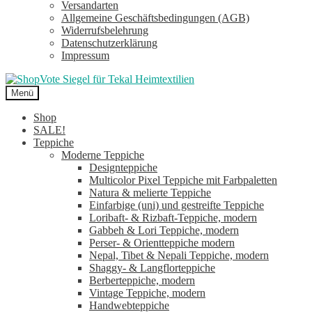
Versandarten
Allgemeine Geschäftsbedingungen (AGB)
Widerrufsbelehrung
Datenschutzerklärung
Impressum
Menü
Shop
SALE!
Teppiche
Moderne Teppiche
Designteppiche
Multicolor Pixel Teppiche mit Farbpaletten
Natura & melierte Teppiche
Einfarbige (uni) und gestreifte Teppiche
Loribaft- & Rizbaft-Teppiche, modern
Gabbeh & Lori Teppiche, modern
Perser- & Orientteppiche modern
Nepal, Tibet & Nepali Teppiche, modern
Shaggy- & Langflorteppiche
Berberteppiche, modern
Vintage Teppiche, modern
Handwebteppiche