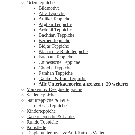
Orientteppiche
Bildmotive
Alte Teppiche
Antike Teppiche
Afghan Teppiche
Ardebil Teppiche
Bachtiari Teppiche
Berber Teppiche
Bidjar Teppiche
Klassische Bilderteppiche
Buchara Teppiche
Chinesische Teppiche
Choobi Teppiche
Farahan Teppiche
Gabbeh & Lori Teppiche
Alle Unterkategorien anzeigen (+29 weitere)
Marken- & Designerteppiche
Seidenteppiche
Naturteppiche & Felle
Sisal-Teppiche
Kinderteppiche
Galerieteppiche & Läufer
Runde Teppiche
Kunstfelle
Teppichunterlagen & Anti-Rutsch-Matten