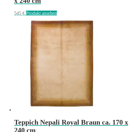
x 240 cm
545
€
Produkt ansehen
Teppich Nepali Royal Braun ca. 170 x
240 cm