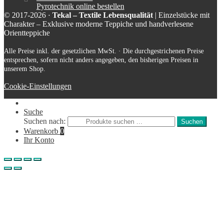
Pyrotechnik online bestellen
© 2017-2026 ·
Tekal – Textile Lebensqualität
| Einzelstücke mit
Charakter – Exklusive moderne Teppiche und handverlesene
Orientteppiche
Alle Preise inkl. der gesetzlichen MwSt. · Die durchgestrichenen Preise
entsprechen, sofern nicht anders angegeben, den bisherigen Preisen in
unserem Shop.
Cookie-Einstellungen
Suche
Suchen nach:
Suchen
Warenkorb
0
Ihr Konto