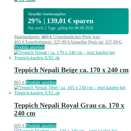
Aktuelles Sonderangebot
29% | 139,01 € sparen
Nur noch 2 Tage, gültig bis 08.08.2026
Standardpreis:
465
€
Ursprünglicher Preis war:
465 €
Angebotspreis:
325,99
€
Aktueller Preis ist: 325,99 €.
Produkt ansehen
Teppich Nepali Beige ca. 170 x 240 cm
865
€
Produkt ansehen
Teppich Nepali Royal Grau ca. 170 x
240 cm
695
€
Produkt ansehen