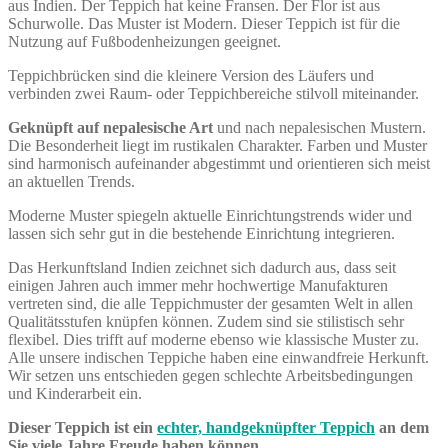
aus Indien. Der Teppich hat keine Fransen. Der Flor ist aus
Schurwolle. Das Muster ist Modern. Dieser Teppich ist für die
Nutzung auf Fußbodenheizungen geeignet.
Teppichbrücken sind die kleinere Version des Läufers und
verbinden zwei Raum- oder Teppichbereiche stilvoll miteinander.
Geknüpft auf nepalesische Art
und nach nepalesischen Mustern.
Die Besonderheit liegt im rustikalen Charakter. Farben und Muster
sind harmonisch aufeinander abgestimmt und orientieren sich meist
an aktuellen Trends.
Moderne Muster spiegeln aktuelle Einrichtungstrends wider und
lassen sich sehr gut in die bestehende Einrichtung integrieren.
Das Herkunftsland Indien zeichnet sich dadurch aus, dass seit
einigen Jahren auch immer mehr hochwertige Manufakturen
vertreten sind, die alle Teppichmuster der gesamten Welt in allen
Qualitätsstufen knüpfen können. Zudem sind sie stilistisch sehr
flexibel. Dies trifft auf moderne ebenso wie klassische Muster zu.
Alle unsere indischen Teppiche haben eine einwandfreie Herkunft.
Wir setzen uns entschieden gegen schlechte Arbeitsbedingungen
und Kinderarbeit ein.
Dieser Teppich ist ein
echter, handgeknüpfter Teppich
an dem
Sie viele Jahre Freude haben können.