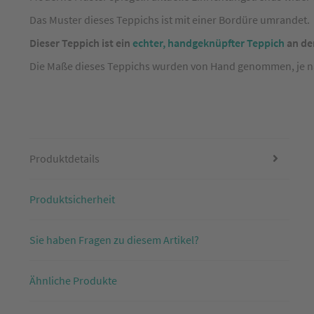
Bordüre
Beige
Das Muster dieses Teppichs ist mit einer Bordüre umrandet.
ca.
Dieser Teppich ist ein
echter, handgeknüpfter Teppich
an de
70
Die Maße dieses Teppichs wurden von Hand genommen, je nach
x
140
cm
Produktdetails
Produktsicherheit
Sie haben Fragen zu diesem Artikel?
Ähnliche Produkte