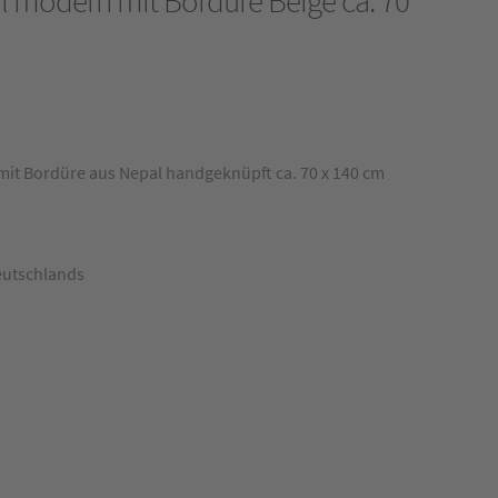
l modern mit Bordüre Beige ca. 70
it Bordüre aus Nepal handgeknüpft ca. 70 x 140 cm
eutschlands