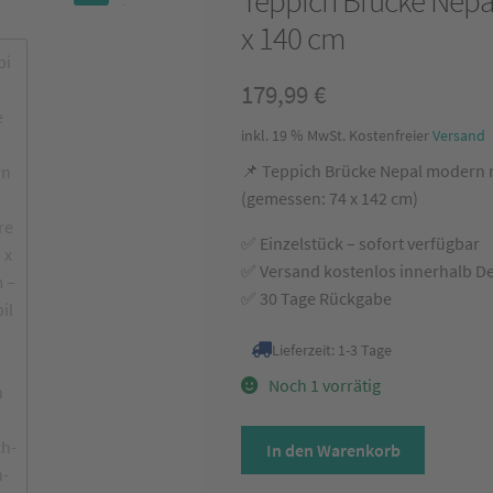
Teppich Brücke Nepa
🔍
x 140 cm
179,99
€
inkl. 19 % MwSt.
Kostenfreier
Versand
📌 Teppich Brücke Nepal modern m
(gemessen: 74 x 142 cm)
✅ Einzelstück – sofort verfügbar
✅ Versand kostenlos innerhalb D
✅ 30 Tage Rückgabe
Lieferzeit:
1-3 Tage
Noch 1 vorrätig
Teppich
In den Warenkorb
Brücke
Nepal