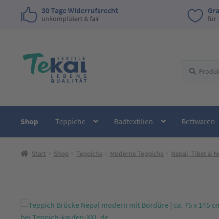
30 Tage Widerrufsrecht
Gra
unkompliziert & fair
für
Zur
Zum
Suchen
Suchen
Navigation
Inhalt
nach:
springen
springen
Shop
Teppiche
Badtextilien
Bettwaren
Start
Shop
Teppiche
Moderne Teppiche
Nepal, Tibet & 