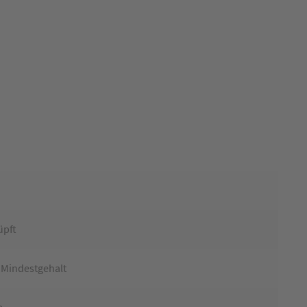
üpft
 Mindestgehalt
e