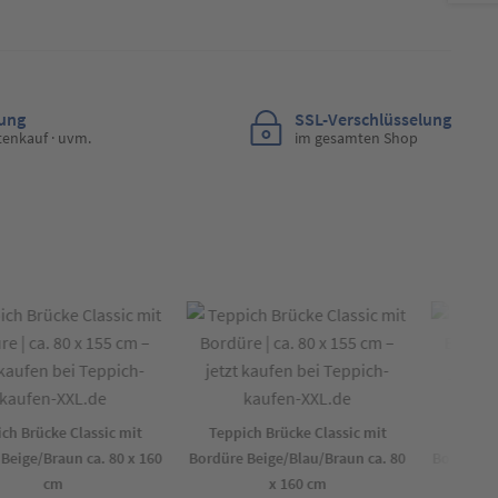
lung
SSL-Verschlüsselung
tenkauf · uvm.
im gesamten Shop
 Brücke Classic mit
Teppich Brücke Classic mit
Teppich 
ige/Braun ca. 80 x 160
Bordüre Beige/Blau/Braun ca. 80
Bordüre Bei
cm
x 160 cm