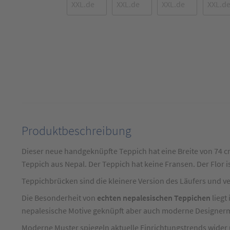
Produktbeschreibung
Produktbeschreibung
für
Dieser neue handgeknüpfte Teppich hat eine Breite von 74 c
Teppich
Teppich aus Nepal. Der Teppich hat keine Fransen. Der Flor 
Brücke
Teppichbrücken sind die kleinere Version des Läufers und v
Nepal
Die Besonderheit von
echten nepalesischen Teppichen
liegt
modern
nepalesische Motive geknüpft aber auch moderne Designerm
mit
Moderne Muster spiegeln aktuelle Einrichtungstrends wider u