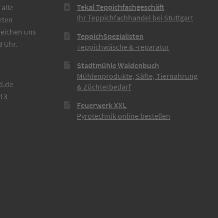
Tekal Teppichfachgeschäft
alle
Ihr Teppichfachhandel bei Stuttgart
eten
reichen uns
TeppichSpezialisten
8 Uhr.
Teppichwäsche & -reparatur
Stadtmühle Waldenbuch
Mühlenprodukte, Säfte, Tiernahrung
l.de
& Züchterbedarf
613
Feuerwerk XXL
Pyrotechnik online bestellen