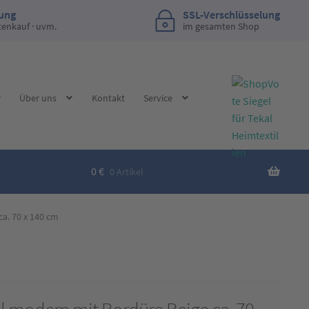
lung
SSL-Verschlüsselung
tenkauf · uvm.
im gesamten Shop
Über uns
Kontakt
Service
0
€
0 Artikel
a. 70 x 140 cm