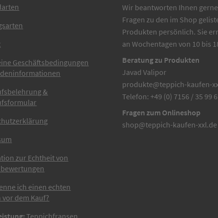
darten
Wir beantworten Ihnen gerne 
Fragen zu den im Shop gelist
gsarten
Produkten persönlich. Sie er
t
an Wochentagen von 10 bis 1
Beratung zu Produkten
eine Geschäftsbedingungen
Javad Valipor
ndeninformationen
produkte@teppich-kaufen-xx
ufsbelehrung &
Telefon: +49 (0) 7156 / 35 99 
ufsformular
Fragen zum Onlineshop
chutzerklärung
shop@teppich-kaufen-xxl.de
sum
tion zur Echtheit von
bewertungen
enne ich einen echten
 vor dem Kauf?
eistung:
Teppichfransen