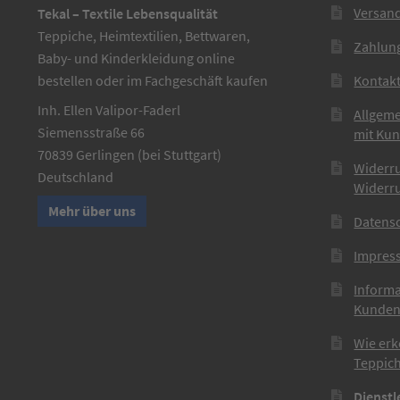
Versan
Tekal – Textile Lebensqualität
Teppiche, Heimtextilien, Bettwaren,
Zahlun
Baby- und Kinderkleidung online
bestellen oder im Fachgeschäft kaufen
Kontak
Inh. Ellen Valipor-Faderl
Allgem
Siemensstraße 66
mit Ku
70839 Gerlingen (bei Stuttgart)
Widerr
Deutschland
Widerr
Mehr über uns
Datens
Impres
Informa
Kunden
Wie erk
Teppich
Dienstl