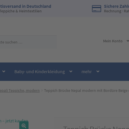
tisversand in Deutschland
Sichere Zah
 Teppiche & Heimtextilien
Rechnung · Ra
Mein Konto
Baby- und Kinderkleidung
mehr
Nepali Teppiche, modern
Teppich Brücke Nepal modern mit Bordüre Beige c