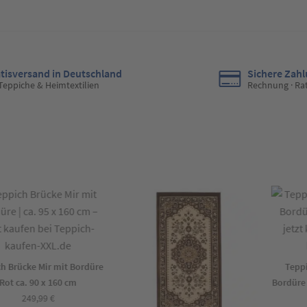
tisversand in Deutschland
Sichere Zah
 Teppiche & Heimtextilien
Rechnung · Ra
Brücke Mir mit Bordüre
Teppich
t ca. 90 x 160 cm
Bordüre Be
249,99
€