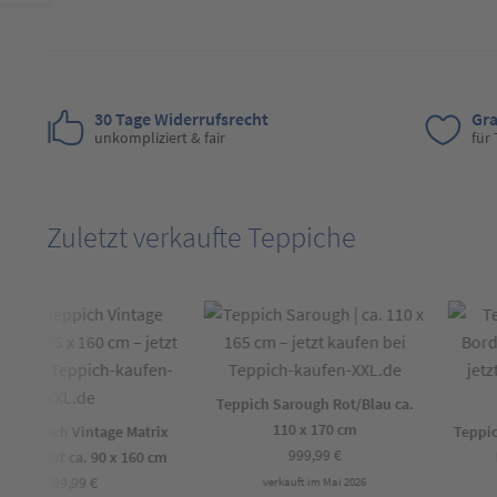
30 Tage Widerrufsrecht
Gra
unkompliziert & fair
für
Zuletzt verkaufte Teppiche
Teppich Sarough Rot/Blau ca.
110 x 170 cm
nteppich Vintage Matrix
Teppich 
999,99
€
lau/Rot ca. 90 x 160 cm
Ro
289,99
€
verkauft im Mai 2026