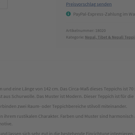
Preisvorschlag senden
modern
PayPal-Express-Zahlung im Wa
mit
Bordüre
Beige
Artikelnummer:
18020
Kategorie:
Nepal, Tibet & Nepali Tepp
ca.
70
x
140
cm
Menge
m und eine Länge von 142 cm. Das Circa-Maß dieses Teppichs ist 70
ist aus Schurwolle. Das Muster ist Modern. Dieser Teppich ist für 
erbinden zwei Raum- oder Teppichbereiche stilvoll miteinander.
 in ihrem rustikalen Charakter. Farben und Muster sind harmonisch
otive.
nd lassen sich sehr gut in die bestehende Einrichtung integrieren.