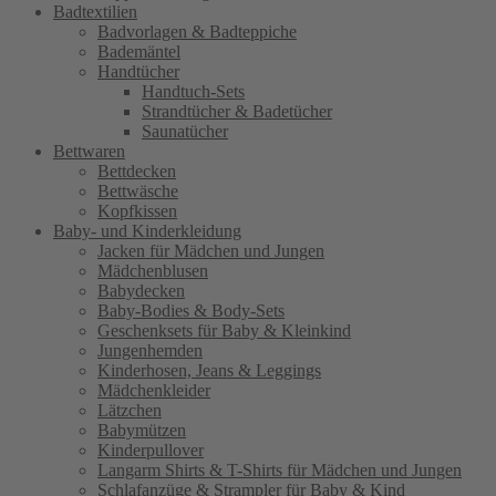
Badtextilien
Badvorlagen & Badteppiche
Bademäntel
Handtücher
Handtuch-Sets
Strandtücher & Badetücher
Saunatücher
Bettwaren
Bettdecken
Bettwäsche
Kopfkissen
Baby- und Kinderkleidung
Jacken für Mädchen und Jungen
Mädchenblusen
Babydecken
Baby-Bodies & Body-Sets
Geschenksets für Baby & Kleinkind
Jungenhemden
Kinderhosen, Jeans & Leggings
Mädchenkleider
Lätzchen
Babymützen
Kinderpullover
Langarm Shirts & T-Shirts für Mädchen und Jungen
Schlafanzüge & Strampler für Baby & Kind