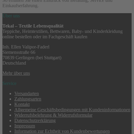
So erhalten Sie einen Eindruck von Beratung, Service und
Einkaufserfahrung.
Über uns
Tekal – Textile Lebensqualität
Teppiche, Heimtextilien, Bettwaren, Baby- und Kinderkleidung
online bestellen oder im Fachgeschäft kaufen
Inh. Ellen Valipor-Faderl
Siemensstraße 66
70839 Gerlingen (bei Stuttgart)
Deutschland
Mehr über uns
Service
Versandarten
Zahlungsarten
Kontakt
Allgemeine Geschäftsbedingungen mit Kundeninformationen
Widerrufsbelehrung & Widerrufsformular
Datenschutzerklärung
Impressum
Information zur Echtheit von Kundenbewertungen