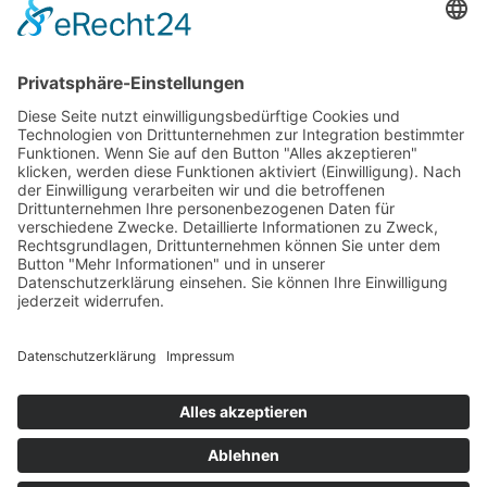
Stadtmühle Waldenbuch
Mühlenprodukte, Säfte, Tiernahrung & Züchterbedarf
Feuerwerk XXL
Pyrotechnik online bestellen
© 2017-2026 ·
Tekal – Textile Lebensqualität
| Einzelstücke mit
Charakter – Exklusive moderne Teppiche und handverlesene
Orientteppiche
Alle Preise inkl. der gesetzlichen MwSt. · Die durchgestrichenen Preise
entsprechen, sofern nicht anders angegeben, den bisherigen Preisen in
unserem Shop.
Cookie-Einstellungen
Suche
Suchen nach:
Suchen
Warenkorb
0
Ihr Konto
Sie sehen:
Kinderteppich Brücke Giraffen mit Herzen
Grau/Rosa ca. 80 x 150 cm
57,99
€