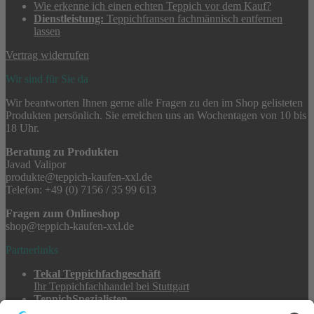
Wie erkenne ich einen echten Teppich vor dem Kauf?
Dienstleistung:
Teppichfransen fachmännisch entfernen
lassen
Vertrag widerrufen
Wir sind für Sie da
Wir beantworten Ihnen gerne alle Fragen zu den im Shop gelisteten
Produkten persönlich. Sie erreichen uns an Wochentagen von 10 bis
18 Uhr.
Beratung zu Produkten
Javad Valipor
produkte@teppich-kaufen-xxl.de
Telefon: +49 (0) 7156 / 35 99 613
Fragen zum Onlineshop
shop@teppich-kaufen-xxl.de
Partnerlinks
Tekal Teppichfachgeschäft
Ihr Teppichfachhandel bei Stuttgart
TeppichSpezialisten
Teppichwäsche & -reparatur