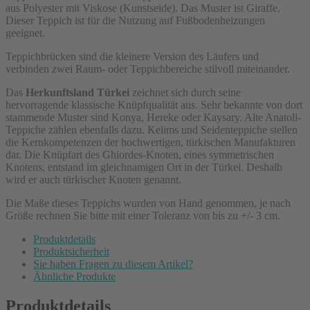
aus Polyester mit Viskose (Kunstseide). Das Muster ist Giraffe.
Dieser Teppich ist für die Nutzung auf Fußbodenheizungen
geeignet.
Teppichbrücken sind die kleinere Version des Läufers und
verbinden zwei Raum- oder Teppichbereiche stilvoll miteinander.
Das
Herkunftsland Türkei
zeichnet sich durch seine
hervorragende klassische Knüpfqualität aus. Sehr bekannte von dort
stammende Muster sind Konya, Hereke oder Kaysary. Alte Anatoli-
Teppiche zählen ebenfalls dazu. Kelims und Seidenteppiche stellen
die Kernkompetenzen der hochwertigen, türkischen Manufakturen
dar. Die Knüpfart des Ghiordes-Knoten, eines symmetrischen
Knotens, entstand im gleichnamigen Ort in der Türkei. Deshalb
wird er auch türkischer Knoten genannt.
Die Maße dieses Teppichs wurden von Hand genommen, je nach
Größe rechnen Sie bitte mit einer Toleranz von bis zu +/- 3 cm.
Produktdetails
Produktsicherheit
Sie haben Fragen zu diesem Artikel?
Ähnliche Produkte
Produktdetails