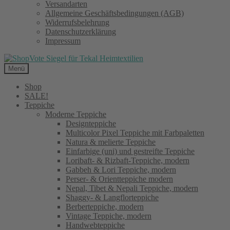
Versandarten
Allgemeine Geschäftsbedingungen (AGB)
Widerrufsbelehrung
Datenschutzerklärung
Impressum
Menü
Shop
SALE!
Teppiche
Moderne Teppiche
Designteppiche
Multicolor Pixel Teppiche mit Farbpaletten
Natura & melierte Teppiche
Einfarbige (uni) und gestreifte Teppiche
Loribaft- & Rizbaft-Teppiche, modern
Gabbeh & Lori Teppiche, modern
Perser- & Orientteppiche modern
Nepal, Tibet & Nepali Teppiche, modern
Shaggy- & Langflorteppiche
Berberteppiche, modern
Vintage Teppiche, modern
Handwebteppiche