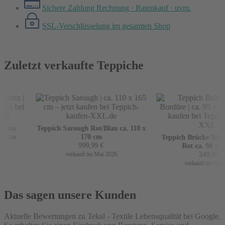
Sichere Zahlung
Rechnung · Ratenkauf · uvm.
SSL-Verschlüsselung
im gesamten Shop
Zuletzt verkaufte Teppiche
rix
Teppich Sarough Rot/Blau ca. 110 x
0 cm
170 cm
Teppich Brücke Mir m
999,99
€
Rot ca. 90 x 16
249,99
€
verkauft im Mai 2026
verkauft im April 2
Das sagen unsere Kunden
Aktuelle Bewertungen zu Tekal - Textile Lebensqualität bei Google.