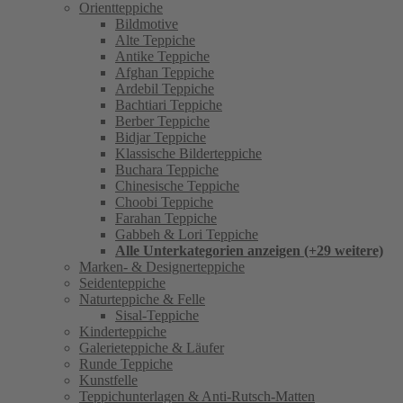
Orientteppiche
Bildmotive
Alte Teppiche
Antike Teppiche
Afghan Teppiche
Ardebil Teppiche
Bachtiari Teppiche
Berber Teppiche
Bidjar Teppiche
Klassische Bilderteppiche
Buchara Teppiche
Chinesische Teppiche
Choobi Teppiche
Farahan Teppiche
Gabbeh & Lori Teppiche
Alle Unterkategorien anzeigen (+29 weitere)
Marken- & Designerteppiche
Seidenteppiche
Naturteppiche & Felle
Sisal-Teppiche
Kinderteppiche
Galerieteppiche & Läufer
Runde Teppiche
Kunstfelle
Teppichunterlagen & Anti-Rutsch-Matten