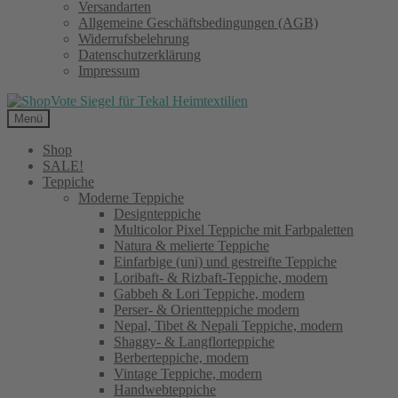
Versandarten
Allgemeine Geschäftsbedingungen (AGB)
Widerrufsbelehrung
Datenschutzerklärung
Impressum
Menü
Shop
SALE!
Teppiche
Moderne Teppiche
Designteppiche
Multicolor Pixel Teppiche mit Farbpaletten
Natura & melierte Teppiche
Einfarbige (uni) und gestreifte Teppiche
Loribaft- & Rizbaft-Teppiche, modern
Gabbeh & Lori Teppiche, modern
Perser- & Orientteppiche modern
Nepal, Tibet & Nepali Teppiche, modern
Shaggy- & Langflorteppiche
Berberteppiche, modern
Vintage Teppiche, modern
Handwebteppiche