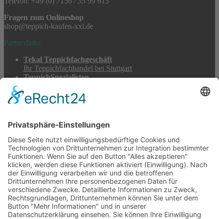
Telefon: +49 (0) 7156 / 35 99 613
Fragen zum Onlineshop
shop@teppich-kaufen-xxl.de
Partnerlinks
Tekal Teppichfachgeschäft
Ihr Teppichfachhandel bei Stuttgart
TeppichSpezialisten
Teppichwäsche & -reparatur
Stadtmühle Waldenbuch
Mühlenprodukte, Säfte, Tiernahrung & Züchterbedarf
Feuerwerk XXL
Pyrotechnik online bestellen
© 2017-2026 ·
Tekal – Textile Lebensqualität
| Einzelstücke mit
Charakter – Exklusive moderne Teppiche und handverlesene
Orientteppiche
Alle Preise inkl. der gesetzlichen MwSt. · Die durchgestrichenen Preise
entsprechen, sofern nicht anders angegeben, den bisherigen Preisen in
unserem Shop.
Cookie-Einstellungen