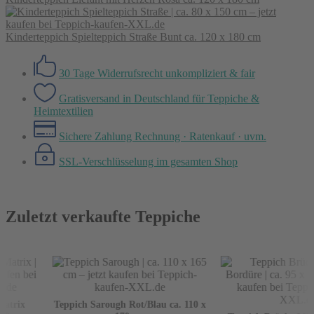
Kinderteppich Spielteppich Straße Bunt ca. 120 x 180 cm
30 Tage Widerrufsrecht
unkompliziert & fair
Gratisversand in Deutschland
für Teppiche &
Heimtextilien
Sichere Zahlung
Rechnung · Ratenkauf · uvm.
SSL-Verschlüsselung
im gesamten Shop
Zuletzt verkaufte Teppiche
trix
Teppich Sarough Rot/Blau ca. 110 x