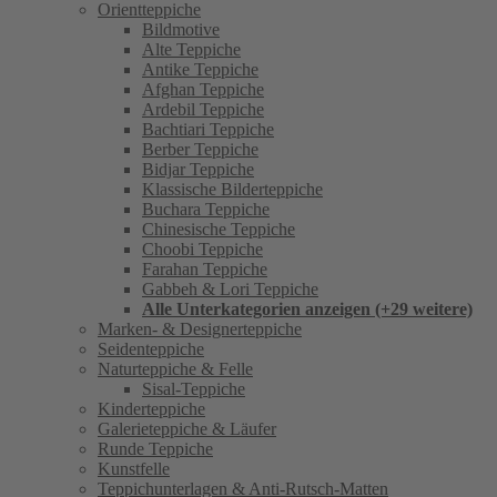
Orientteppiche
Bildmotive
Alte Teppiche
Antike Teppiche
Afghan Teppiche
Ardebil Teppiche
Bachtiari Teppiche
Berber Teppiche
Bidjar Teppiche
Klassische Bilderteppiche
Buchara Teppiche
Chinesische Teppiche
Choobi Teppiche
Farahan Teppiche
Gabbeh & Lori Teppiche
Alle Unterkategorien anzeigen (+29 weitere)
Marken- & Designerteppiche
Seidenteppiche
Naturteppiche & Felle
Sisal-Teppiche
Kinderteppiche
Galerieteppiche & Läufer
Runde Teppiche
Kunstfelle
Teppichunterlagen & Anti-Rutsch-Matten