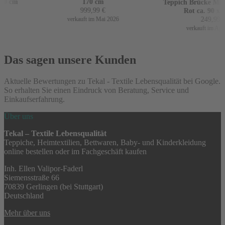
60 cm
170 cm
Teppich Brücke Mir 
999,99
€
Rot ca. 90 x 1
249,99
€
verkauft im Mai 2026
verkauft im April
Das sagen unsere Kunden
Aktuelle Bewertungen zu Tekal - Textile Lebensqualität bei Google.
So erhalten Sie einen Eindruck von Beratung, Service und
Einkaufserfahrung.
Über uns
Tekal – Textile Lebensqualität
Teppiche, Heimtextilien, Bettwaren, Baby- und Kinderkleidung
online bestellen oder im Fachgeschäft kaufen
Inh. Ellen Valipor-Faderl
Siemensstraße 66
70839 Gerlingen (bei Stuttgart)
Deutschland
Mehr über uns