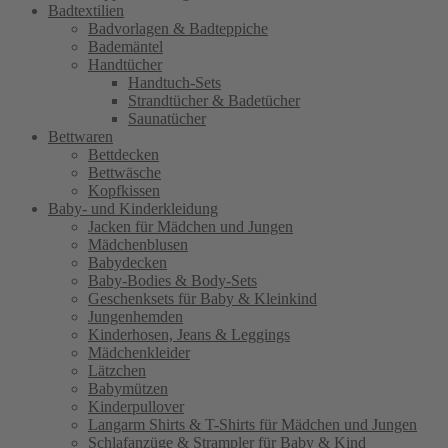
Badtextilien
Badvorlagen & Badteppiche
Bademäntel
Handtücher
Handtuch-Sets
Strandtücher & Badetücher
Saunatücher
Bettwaren
Bettdecken
Bettwäsche
Kopfkissen
Baby- und Kinderkleidung
Jacken für Mädchen und Jungen
Mädchenblusen
Babydecken
Baby-Bodies & Body-Sets
Geschenksets für Baby & Kleinkind
Jungenhemden
Kinderhosen, Jeans & Leggings
Mädchenkleider
Lätzchen
Babymützen
Kinderpullover
Langarm Shirts & T-Shirts für Mädchen und Jungen
Schlafanzüge & Strampler für Baby & Kind