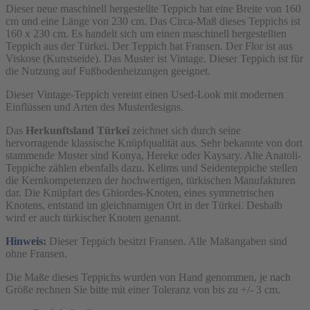
Dieser neue maschinell hergestellte Teppich hat eine Breite von 160
cm und eine Länge von 230 cm. Das Circa-Maß dieses Teppichs ist
160 x 230 cm. Es handelt sich um einen maschinell hergestellten
Teppich aus der Türkei. Der Teppich hat Fransen. Der Flor ist aus
Viskose (Kunstseide). Das Muster ist Vintage. Dieser Teppich ist für
die Nutzung auf Fußbodenheizungen geeignet.
Dieser Vintage-Teppich vereint einen Used-Look mit modernen
Einflüssen und Arten des Musterdesigns.
Das
Herkunftsland Türkei
zeichnet sich durch seine
hervorragende klassische Knüpfqualität aus. Sehr bekannte von dort
stammende Muster sind Konya, Hereke oder Kaysary. Alte Anatoli-
Teppiche zählen ebenfalls dazu. Kelims und Seidenteppiche stellen
die Kernkompetenzen der hochwertigen, türkischen Manufakturen
dar. Die Knüpfart des Ghiordes-Knoten, eines symmetrischen
Knotens, entstand im gleichnamigen Ort in der Türkei. Deshalb
wird er auch türkischer Knoten genannt.
Hinweis:
Dieser Teppich besitzt Fransen. Alle Maßangaben sind
ohne Fransen.
Die Maße dieses Teppichs wurden von Hand genommen, je nach
Größe rechnen Sie bitte mit einer Toleranz von bis zu +/- 3 cm.