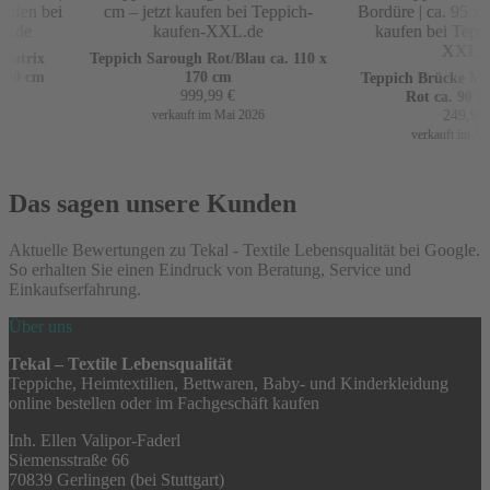
atrix
Teppich Sarough Rot/Blau ca. 110 x
60 cm
170 cm
Teppich Brücke Mir 
999,99
€
Rot ca. 90 x 1
249,99
€
verkauft im Mai 2026
verkauft im Apri
Das sagen unsere Kunden
Aktuelle Bewertungen zu Tekal - Textile Lebensqualität bei Google.
So erhalten Sie einen Eindruck von Beratung, Service und
Einkaufserfahrung.
Über uns
Tekal – Textile Lebensqualität
Teppiche, Heimtextilien, Bettwaren, Baby- und Kinderkleidung
online bestellen oder im Fachgeschäft kaufen
Inh. Ellen Valipor-Faderl
Siemensstraße 66
70839 Gerlingen (bei Stuttgart)