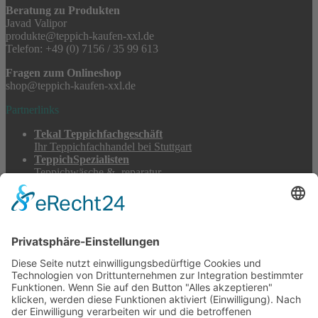
Beratung zu Produkten
Javad Valipor
produkte@teppich-kaufen-xxl.de
Telefon: +49 (0) 7156 / 35 99 613
Fragen zum Onlineshop
shop@teppich-kaufen-xxl.de
Partnerlinks
Tekal Teppichfachgeschäft
Ihr Teppichfachhandel bei Stuttgart
TeppichSpezialisten
Teppichwäsche & -reparatur
Stadtmühle Waldenbuch
Mühlenprodukte, Säfte, Tiernahrung & Züchterbedarf
Feuerwerk XXL
Pyrotechnik online bestellen
© 2017-2026 ·
Tekal – Textile Lebensqualität
| Einzelstücke mit
Charakter – Exklusive moderne Teppiche und handverlesene
Orientteppiche
Alle Preise inkl. der gesetzlichen MwSt. · Die durchgestrichenen Preise
entsprechen, sofern nicht anders angegeben, den bisherigen Preisen in