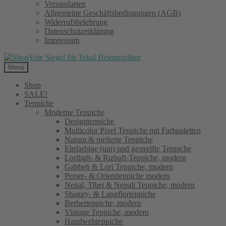
Versandarten
Allgemeine Geschäftsbedingungen (AGB)
Widerrufsbelehrung
Datenschutzerklärung
Impressum
Menü
Shop
SALE!
Teppiche
Moderne Teppiche
Designteppiche
Multicolor Pixel Teppiche mit Farbpaletten
Natura & melierte Teppiche
Einfarbige (uni) und gestreifte Teppiche
Loribaft- & Rizbaft-Teppiche, modern
Gabbeh & Lori Teppiche, modern
Perser- & Orientteppiche modern
Nepal, Tibet & Nepali Teppiche, modern
Shaggy- & Langflorteppiche
Berberteppiche, modern
Vintage Teppiche, modern
Handwebteppiche