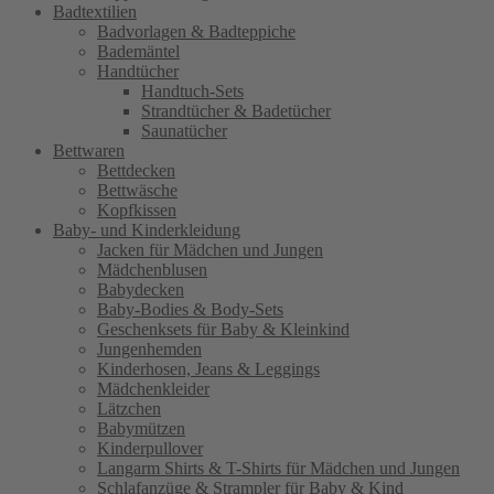
Badtextilien
Badvorlagen & Badteppiche
Bademäntel
Handtücher
Handtuch-Sets
Strandtücher & Badetücher
Saunatücher
Bettwaren
Bettdecken
Bettwäsche
Kopfkissen
Baby- und Kinderkleidung
Jacken für Mädchen und Jungen
Mädchenblusen
Babydecken
Baby-Bodies & Body-Sets
Geschenksets für Baby & Kleinkind
Jungenhemden
Kinderhosen, Jeans & Leggings
Mädchenkleider
Lätzchen
Babymützen
Kinderpullover
Langarm Shirts & T-Shirts für Mädchen und Jungen
Schlafanzüge & Strampler für Baby & Kind