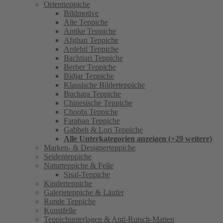
Orientteppiche
Bildmotive
Alte Teppiche
Antike Teppiche
Afghan Teppiche
Ardebil Teppiche
Bachtiari Teppiche
Berber Teppiche
Bidjar Teppiche
Klassische Bilderteppiche
Buchara Teppiche
Chinesische Teppiche
Choobi Teppiche
Farahan Teppiche
Gabbeh & Lori Teppiche
Alle Unterkategorien anzeigen (+29 weitere)
Marken- & Designerteppiche
Seidenteppiche
Naturteppiche & Felle
Sisal-Teppiche
Kinderteppiche
Galerieteppiche & Läufer
Runde Teppiche
Kunstfelle
Teppichunterlagen & Anti-Rutsch-Matten