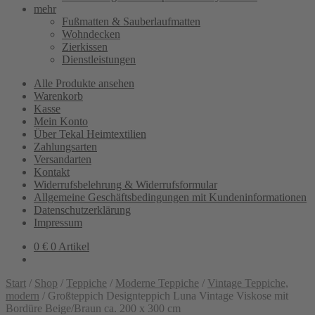
mehr
Fußmatten & Sauberlaufmatten
Wohndecken
Zierkissen
Dienstleistungen
Alle Produkte ansehen
Warenkorb
Kasse
Mein Konto
Über Tekal Heimtextilien
Zahlungsarten
Versandarten
Kontakt
Widerrufsbelehrung & Widerrufsformular
Allgemeine Geschäftsbedingungen mit Kundeninformationen
Datenschutzerklärung
Impressum
0
€
0 Artikel
Start
/
Shop
/
Teppiche
/
Moderne Teppiche
/
Vintage Teppiche,
modern
/
Großteppich Designteppich Luna Vintage Viskose mit
Bordüre Beige/Braun ca. 200 x 300 cm