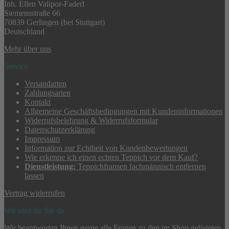
Inh. Ellen Valipor-Faderl
Siemensstraße 66
70839 Gerlingen (bei Stuttgart)
Deutschland
Mehr über uns
Service
Versandarten
Zahlungsarten
Kontakt
Allgemeine Geschäftsbedingungen mit Kundeninformationen
Widerrufsbelehrung & Widerrufsformular
Datenschutzerklärung
Impressum
Information zur Echtheit von Kundenbewertungen
Wie erkenne ich einen echten Teppich vor dem Kauf?
Dienstleistung:
Teppichfransen fachmännisch entfernen
lassen
Vertrag widerrufen
Wir sind für Sie da
Wir beantworten Ihnen gerne alle Fragen zu den im Shop gelisteten