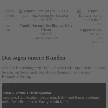
atrix
Teppich Sarough Rot/Blau ca. 110 x
60 cm
170 cm
Teppich Brücke Mir 
999,99
€
Rot ca. 90 x 1
249,99
€
verkauft im Mai 2026
verkauft im April
Das sagen unsere Kunden
Aktuelle Bewertungen zu Tekal - Textile Lebensqualität bei Google.
So erhalten Sie einen Eindruck von Beratung, Service und
Einkaufserfahrung.
Über uns
Tekal – Textile Lebensqualität
Teppiche, Heimtextilien, Bettwaren, Baby- und Kinderkleidung
online bestellen oder im Fachgeschäft kaufen