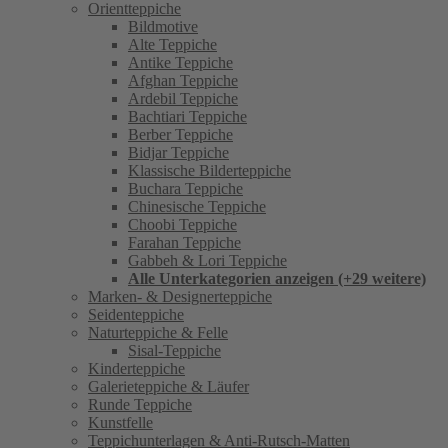
Orientteppiche
Bildmotive
Alte Teppiche
Antike Teppiche
Afghan Teppiche
Ardebil Teppiche
Bachtiari Teppiche
Berber Teppiche
Bidjar Teppiche
Klassische Bilderteppiche
Buchara Teppiche
Chinesische Teppiche
Choobi Teppiche
Farahan Teppiche
Gabbeh & Lori Teppiche
Alle Unterkategorien anzeigen (+29 weitere)
Marken- & Designerteppiche
Seidenteppiche
Naturteppiche & Felle
Sisal-Teppiche
Kinderteppiche
Galerieteppiche & Läufer
Runde Teppiche
Kunstfelle
Teppichunterlagen & Anti-Rutsch-Matten