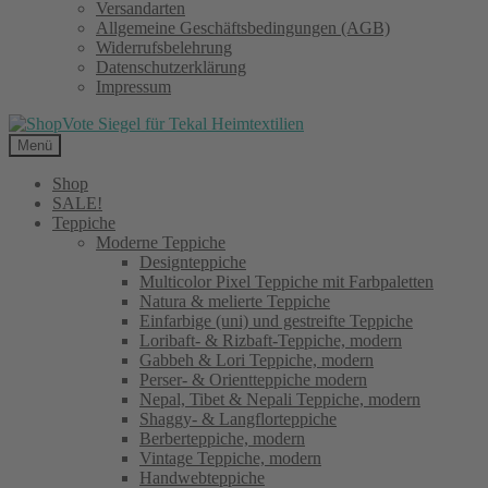
Versandarten
Allgemeine Geschäftsbedingungen (AGB)
Widerrufsbelehrung
Datenschutzerklärung
Impressum
Menü
Shop
SALE!
Teppiche
Moderne Teppiche
Designteppiche
Multicolor Pixel Teppiche mit Farbpaletten
Natura & melierte Teppiche
Einfarbige (uni) und gestreifte Teppiche
Loribaft- & Rizbaft-Teppiche, modern
Gabbeh & Lori Teppiche, modern
Perser- & Orientteppiche modern
Nepal, Tibet & Nepali Teppiche, modern
Shaggy- & Langflorteppiche
Berberteppiche, modern
Vintage Teppiche, modern
Handwebteppiche