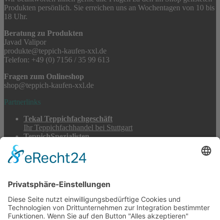
Produkten persönlich. Sie erreichen uns an Wochentagen von 10 bis
18 Uhr.
Beratung zu Produkten
Javad Valipor
produkte@teppich-kaufen-xxl.de
Telefon: +49 (0) 7156 / 35 99 613
Fragen zum Onlineshop
shop@teppich-kaufen-xxl.de
Partnerlinks
Tekal Teppichfachgeschäft
Ihr Teppichfachhandel bei Stuttgart
TeppichSpezialisten
Teppichwäsche & -reparatur
Stadtmühle Waldenbuch
Mühlenprodukte, Säfte, Tiernahrung & Züchterbedarf
Feuerwerk XXL
Pyrotechnik online bestellen
© 2017-2026 ·
Tekal – Textile Lebensqualität
| Einzelstücke mit
Charakter – Exklusive moderne Teppiche und handverlesene
Orientteppiche