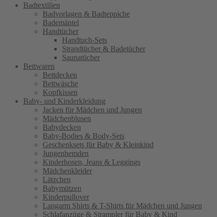
Badtextilien
Badvorlagen & Badteppiche
Bademäntel
Handtücher
Handtuch-Sets
Strandtücher & Badetücher
Saunatücher
Bettwaren
Bettdecken
Bettwäsche
Kopfkissen
Baby- und Kinderkleidung
Jacken für Mädchen und Jungen
Mädchenblusen
Babydecken
Baby-Bodies & Body-Sets
Geschenksets für Baby & Kleinkind
Jungenhemden
Kinderhosen, Jeans & Leggings
Mädchenkleider
Lätzchen
Babymützen
Kinderpullover
Langarm Shirts & T-Shirts für Mädchen und Jungen
Schlafanzüge & Strampler für Baby & Kind