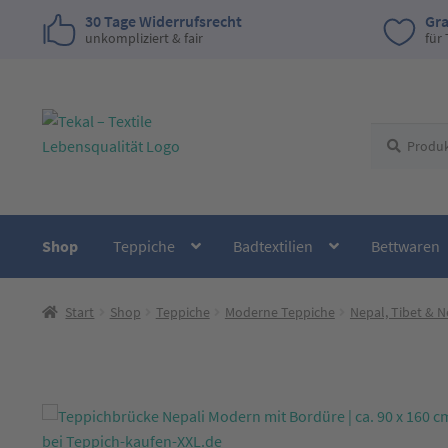
30 Tage Widerrufsrecht
Gra
unkompliziert & fair
für
Zur
Zum
Suchen
Suchen
Navigation
Inhalt
nach:
springen
springen
Shop
Teppiche
Badtextilien
Bettwaren
Start
Shop
Teppiche
Moderne Teppiche
Nepal, Tibet & 