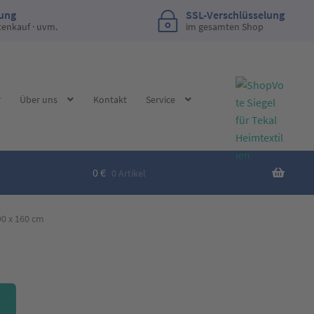
lung
SSL-Verschlüsselung
tenkauf · uvm.
im gesamten Shop
Über uns
Kontakt
Service
0
€
0 Artikel
90 x 160 cm