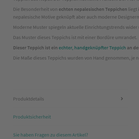
Nepal
Die Besonderheit von
echten nepalesischen Teppichen
liegt
Modern
nepalesische Motive geknüpft aber auch moderne Designerm
mit
Moderne Muster spiegeln aktuelle Einrichtungstrends wider u
Bordüre
Grün/Rot
Das Muster dieses Teppichs ist mit einer Bordüre umrandet.
ca.
Dieser Teppich ist ein
echter, handgeknüpfter Teppich
an de
90
Die Maße dieses Teppichs wurden von Hand genommen, je nach
x
160
cm
Produktdetails
Produktsicherheit
Sie haben Fragen zu diesem Artikel?