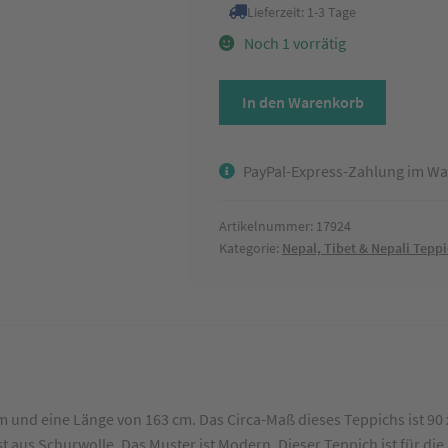
Lieferzeit:
1-3 Tage
Noch 1 vorrätig
Teppich
In den Warenkorb
Nepal
Modern
mit
PayPal-Express-Zahlung im Wa
Bordüre
Grün/Rot
Artikelnummer:
17924
ca.
Kategorie:
Nepal, Tibet & Nepali Tepp
90
x
160
cm
Menge
m und eine Länge von 163 cm. Das Circa-Maß dieses Teppichs ist 90
ist aus Schurwolle. Das Muster ist Modern. Dieser Teppich ist für 