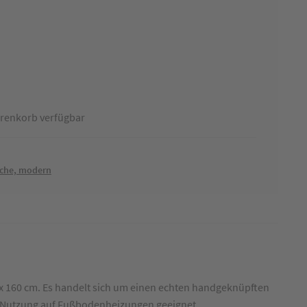
renkorb verfügbar
iche, modern
 x 160 cm. Es handelt sich um einen echten handgeknüpften
die Nutzung auf Fußbodenheizungen geeignet.