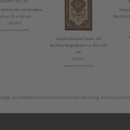
rücke Mir mit Bordüre
Teppich 
 ca. 90 x 160 cm
Bordüre Bei
249,99
€
rkauft im April 2026
verk
Teppich Brücke Classic mit
Bordüre Beige/Braun ca. 80 x 160
cm
43,99
€
verkauft im März 2026
Google. So erhalten Sie einen Eindruck von Beratung, Service und E