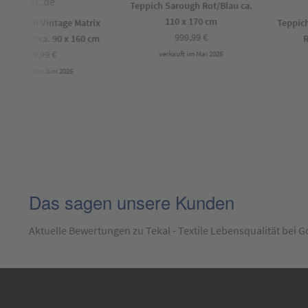
Teppich Sarough Rot/Blau ca.
110 x 170 cm
teppich Vintage Matrix
Teppich B
999,99
€
au/Rot ca. 90 x 160 cm
Rot
289,99
€
verkauft im Mai 2026
verkauft im Juni 2026
ve
Das sagen unsere Kunden
Aktuelle Bewertungen zu Tekal - Textile Lebensqualität bei 