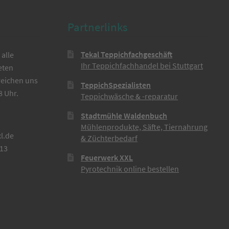
Partnerlinks
Tekal Teppichfachgeschäft
alle
Ihr Teppichfachhandel bei Stuttgart
eten
reichen uns
TeppichSpezialisten
8 Uhr.
Teppichwäsche & -reparatur
Stadtmühle Waldenbuch
Mühlenprodukte, Säfte, Tiernahrung
l.de
& Züchterbedarf
613
Feuerwerk XXL
Pyrotechnik online bestellen