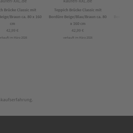
Brücke Classic mit
Teppich Brücke Classic mit
Teppich B
ge/Braun ca. 80 x 160
Bordüre Beige/Blau/Braun ca. 80
Bordüre Beig
cm
x 160 cm
42,99
€
42,99
€
auft im März 2026
verkauft im März 2026
verka
inkaufserfahrung.