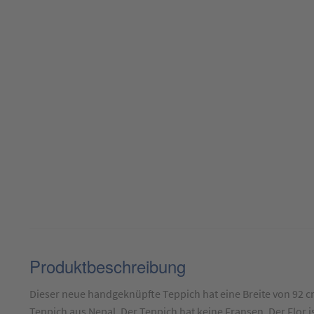
Produktbeschreibung
Produktbeschreibung
für
Dieser neue handgeknüpfte Teppich hat eine Breite von 92 c
Teppich
Teppich aus Nepal. Der Teppich hat keine Fransen. Der Flor 