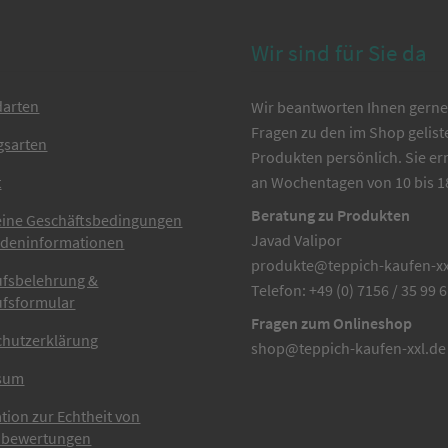
Wir sind für Sie da
darten
Wir beantworten Ihnen gerne 
Fragen zu den im Shop gelist
gsarten
Produkten persönlich. Sie er
t
an Wochentagen von 10 bis 1
Beratung zu Produkten
eine Geschäftsbedingungen
Javad Valipor
ndeninformationen
produkte@teppich-kaufen-xx
ufsbelehrung &
Telefon: +49 (0) 7156 / 35 99 
ufsformular
Fragen zum Onlineshop
chutzerklärung
shop@teppich-kaufen-xxl.de
sum
tion zur Echtheit von
bewertungen