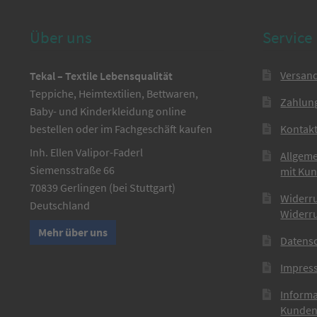
Über uns
Service
Versan
Tekal – Textile Lebensqualität
Teppiche, Heimtextilien, Bettwaren,
Zahlun
Baby- und Kinderkleidung online
bestellen oder im Fachgeschäft kaufen
Kontak
Inh. Ellen Valipor-Faderl
Allgem
Siemensstraße 66
mit Ku
70839 Gerlingen (bei Stuttgart)
Widerr
Deutschland
Widerr
Mehr über uns
Datens
Impres
Informa
Kunden