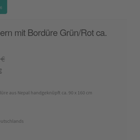
26
rn mit Bordüre Grün/Rot ca.
9
€
Aktueller
€
Preis
ist:
üre aus Nepal handgeknüpft ca. 90 x 160 cm
174,99 €.
eutschlands