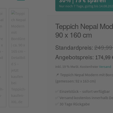
30% | 75 € sparen
🔍
Nur noch 7 Tage, gültig bis 14.08.20
Teppich Nepal Mode
90 x 160 cm
Standardpreis:
249,9
Angebotspreis:
Ursprünglicher
174,99
Preis
inkl. 19 % MwSt.
Kostenfreier
Versand
war:
📌 Teppich Nepal Modern mit Bord
(gemessen: 92 x 163 cm)
249,99 €
✅ Einzelstück – sofort verfügbar
✅ Versand kostenlos innerhalb D
✅ 30 Tage Rückgabe