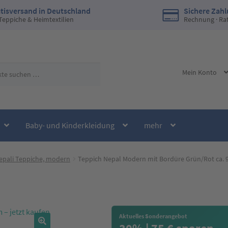
tisversand in Deutschland
Sichere Zah
 Teppiche & Heimtextilien
Rechnung · Ra
Mein Konto
Baby- und Kinderkleidung
mehr
Nepali Teppiche, modern
Teppich Nepal Modern mit Bordüre Grün/Rot ca. 
Aktuelles Sonderangebot