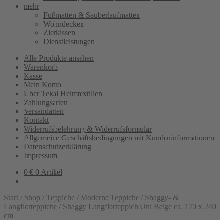
mehr
Fußmatten & Sauberlaufmatten
Wohndecken
Zierkissen
Dienstleistungen
Alle Produkte ansehen
Warenkorb
Kasse
Mein Konto
Über Tekal Heimtextilien
Zahlungsarten
Versandarten
Kontakt
Widerrufsbelehrung & Widerrufsformular
Allgemeine Geschäftsbedingungen mit Kundeninformationen
Datenschutzerklärung
Impressum
0
€
0 Artikel
Start
/
Shop
/
Teppiche
/
Moderne Teppiche
/
Shaggy- &
Langflorteppiche
/
Shaggy Langflorteppich Uni Beige ca. 170 x 240
cm