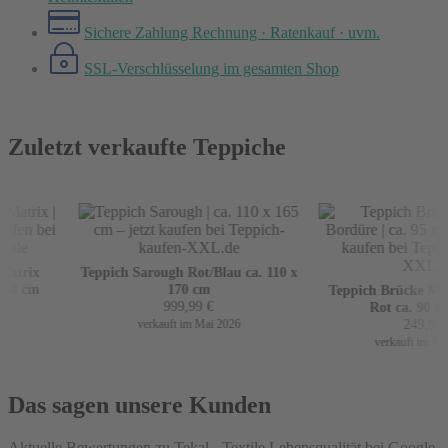
Sichere Zahlung
Rechnung · Ratenkauf · uvm.
SSL-Verschlüsselung
im gesamten Shop
Zuletzt verkaufte Teppiche
atrix
Teppich Sarough Rot/Blau ca. 110 x
60 cm
170 cm
Teppich Brücke Mir 
999,99
€
Rot ca. 90 x 1
249,99
€
verkauft im Mai 2026
verkauft im April
Das sagen unsere Kunden
Aktuelle Bewertungen zu Tekal - Textile Lebensqualität bei Google.