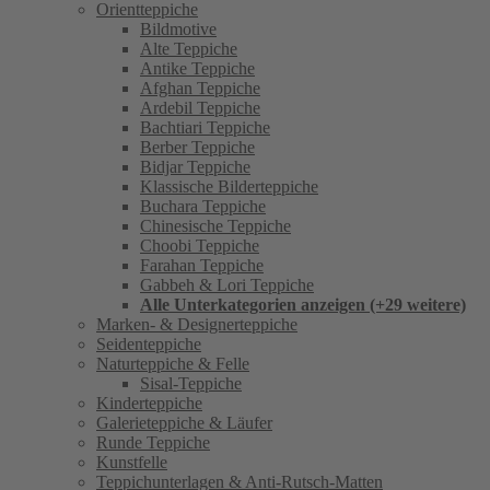
Orientteppiche
Bildmotive
Alte Teppiche
Antike Teppiche
Afghan Teppiche
Ardebil Teppiche
Bachtiari Teppiche
Berber Teppiche
Bidjar Teppiche
Klassische Bilderteppiche
Buchara Teppiche
Chinesische Teppiche
Choobi Teppiche
Farahan Teppiche
Gabbeh & Lori Teppiche
Alle Unterkategorien anzeigen (+29 weitere)
Marken- & Designerteppiche
Seidenteppiche
Naturteppiche & Felle
Sisal-Teppiche
Kinderteppiche
Galerieteppiche & Läufer
Runde Teppiche
Kunstfelle
Teppichunterlagen & Anti-Rutsch-Matten