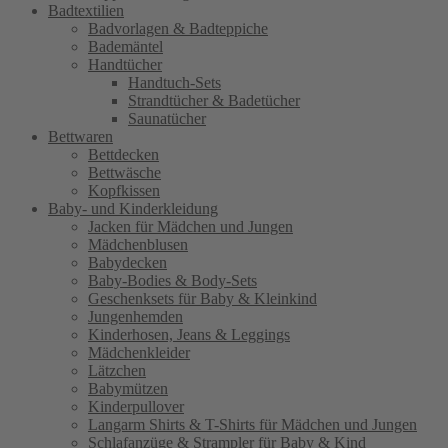
Badtextilien
Badvorlagen & Badteppiche
Bademäntel
Handtücher
Handtuch-Sets
Strandtücher & Badetücher
Saunatücher
Bettwaren
Bettdecken
Bettwäsche
Kopfkissen
Baby- und Kinderkleidung
Jacken für Mädchen und Jungen
Mädchenblusen
Babydecken
Baby-Bodies & Body-Sets
Geschenksets für Baby & Kleinkind
Jungenhemden
Kinderhosen, Jeans & Leggings
Mädchenkleider
Lätzchen
Babymützen
Kinderpullover
Langarm Shirts & T-Shirts für Mädchen und Jungen
Schlafanzüge & Strampler für Baby & Kind