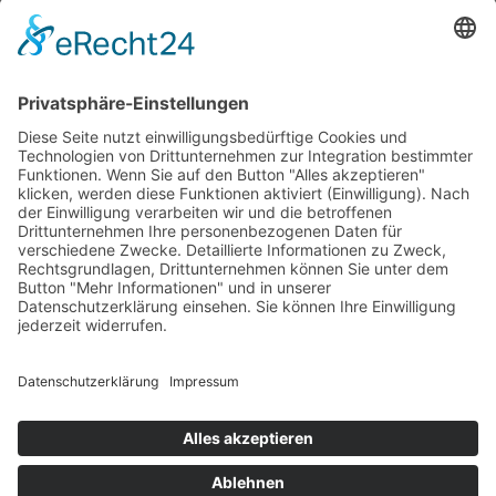
Teppichwäsche & -reparatur
Stadtmühle Waldenbuch
Mühlenprodukte, Säfte, Tiernahrung & Züchterbedarf
Feuerwerk XXL
Pyrotechnik online bestellen
© 2017-2026 ·
Tekal – Textile Lebensqualität
| Einzelstücke mit
Charakter – Exklusive moderne Teppiche und handverlesene
Orientteppiche
Alle Preise inkl. der gesetzlichen MwSt. · Die durchgestrichenen Preise
entsprechen, sofern nicht anders angegeben, den bisherigen Preisen in
unserem Shop.
Cookie-Einstellungen
Suche
Suchen nach:
Suchen
Warenkorb
0
Ihr Konto
Sie sehen:
Shaggy Langflorteppich Uni Beige ca. 170 x 240 cm