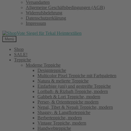
Versandarten
Allgemeine Geschäftsbedingungen (AGB)
Widerrufsbelehrung
Datenschutzerklärung
Impressum
Menü
Shop
SALE!
Teppiche
Moderne Teppiche
Designteppiche
Multicolor Pixel Teppiche mit Farbpaletten
Natura & melierte Teppiche
Einfarbige (uni) und gestreifte Teppiche
Loribaft- & Rizbaft-Teppiche, modern
Gabbeh & Lori Teppiche, modern
Perser- & Orientteppiche modern
Nepal, Tibet & Nepali Teppiche, modern
Shaggy- & Langflorteppiche
Berberteppiche, modern
Vintage Teppiche, modern
Handwebteppiche