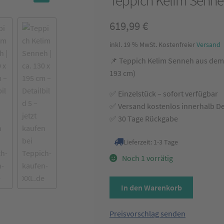
Teppich Kelim Senneh
🔍
619,99
€
inkl. 19 % MwSt.
Kostenfreier
Versand
📌 Teppich Kelim Senneh aus dem 
193 cm)
✅ Einzelstück – sofort verfügbar
✅ Versand kostenlos innerhalb D
✅ 30 Tage Rückgabe
Lieferzeit:
1-3 Tage
Noch 1 vorrätig
Teppich
In den Warenkorb
Kelim
Senneh
Preisvorschlag senden
Grau