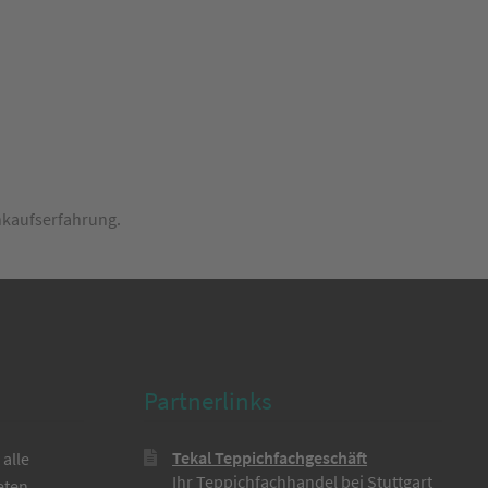
inkaufserfahrung.
Partnerlinks
Tekal Teppichfachgeschäft
alle
Ihr Teppichfachhandel bei Stuttgart
eten