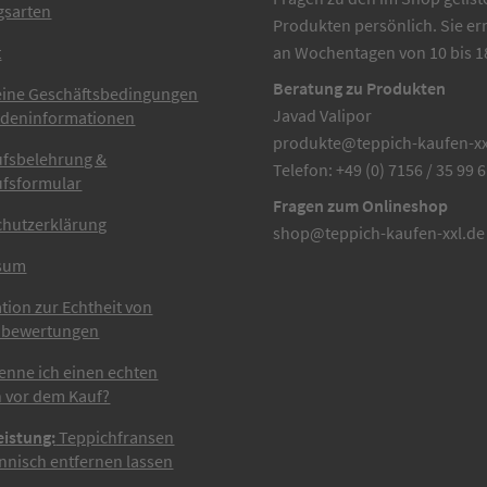
gsarten
Produkten persönlich. Sie er
t
an Wochentagen von 10 bis 1
Beratung zu Produkten
eine Geschäftsbedingungen
Javad Valipor
ndeninformationen
produkte@teppich-kaufen-xx
ufsbelehrung &
Telefon: +49 (0) 7156 / 35 99 
ufsformular
Fragen zum Onlineshop
chutzerklärung
shop@teppich-kaufen-xxl.de
sum
tion zur Echtheit von
bewertungen
enne ich einen echten
 vor dem Kauf?
eistung:
Teppichfransen
nisch entfernen lassen