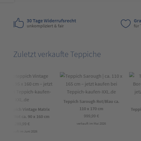
30 Tage Widerrufsrecht
Gra
unkompliziert & fair
für
Zuletzt verkaufte Teppiche
Teppich Sarough Rot/Blau ca.
110 x 170 cm
gnteppich Vintage Matrix
Teppic
999,99
€
blau/Rot ca. 90 x 160 cm
289,99
€
verkauft im Mai 2026
verkauft im Juni 2026