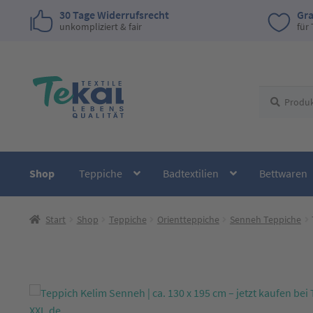
30 Tage Widerrufsrecht
Gra
unkompliziert & fair
für
Zur
Zum
Suchen
Suchen
Navigation
Inhalt
nach:
springen
springen
Shop
Teppiche
Badtextilien
Bettwaren
Start
Shop
Teppiche
Orientteppiche
Senneh Teppiche