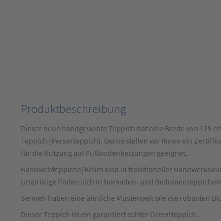
Produktbeschreibung
Produktbeschreibung
für
Dieser neue handgewebte Teppich hat eine Breite von 129 cm
Teppich
Teppich (Perserteppich). Gerne stellen wir Ihnen ein Zertifika
Kelim
für die Nutzung auf Fußbodenheizungen geeignet.
Senneh
Handwebteppiche/Kelim sind in traditioneller Handwerkskun
Grau
Ursprünge finden sich in Nomaden- und Beduinenteppichen 
ca.
Senneh haben eine ähnliche Musterwelt wie die robusten Bi
130
Dieser Teppich ist ein garantiert echter Orientteppich.
x