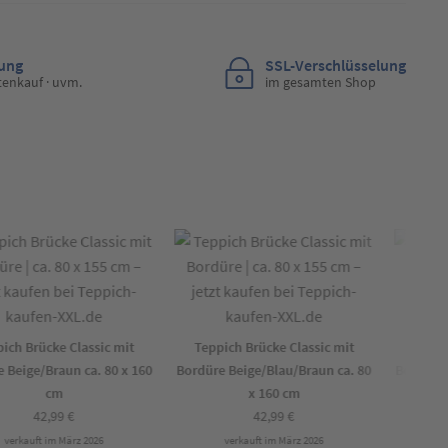
lung
SSL-Verschlüsselung
tenkauf · uvm.
im gesamten Shop
h Brücke Classic mit
Teppich Brücke Classic mit
Teppich
eige/Braun ca. 80 x 160
Bordüre Beige/Blau/Braun ca. 80
Bordüre Be
cm
x 160 cm
42,99
€
42,99
€
erkauft im März 2026
verkauft im März 2026
ver