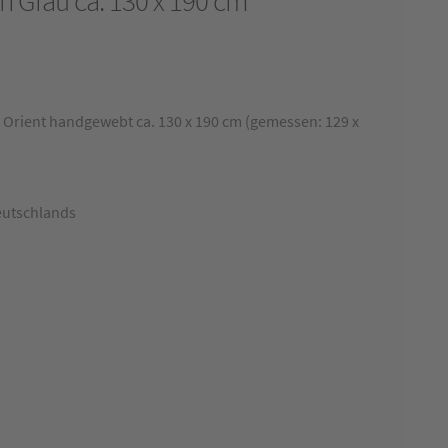
 Grau ca. 130 x 190 cm
Orient handgewebt ca. 130 x 190 cm (gemessen: 129 x
eutschlands