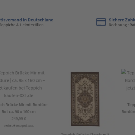
tisversand in Deutschland
Sichere Zah
 Teppiche & Heimtextilien
Rechnung · Ra
h Brücke Mir mit Bordüre
Teppic
Rot ca. 90 x 160 cm
Bordüre B
249,99
€
verkauft im April 2026
v
Teppich Brücke Classic mit