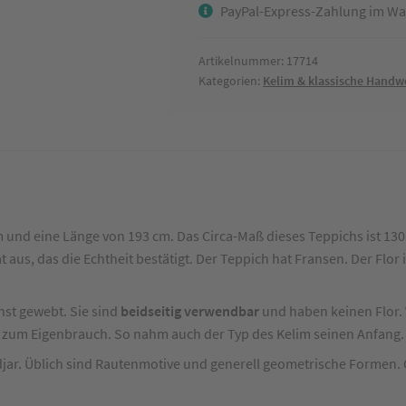
PayPal-Express-Zahlung im Wa
ca.
130
x
Artikelnummer:
17714
Kategorien:
Kelim & klassische Hand
190
cm
Menge
 und eine Länge von 193 cm. Das Circa-Maß dieses Teppichs ist 130 
t aus, das die Echtheit bestätigt. Der Teppich hat Fransen. Der Flor
st gewebt. Sie sind
beidseitig verwendbar
und haben keinen Flor. 
zum Eigenbrauch. So nahm auch der Typ des Kelim seinen Anfang.
djar. Üblich sind Rautenmotive und generell geometrische Formen.