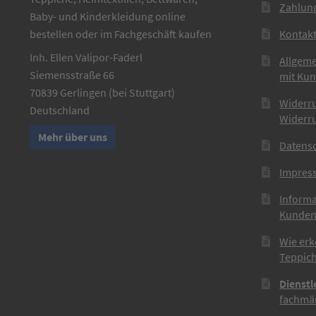
Zahlun
Baby- und Kinderkleidung online
bestellen oder im Fachgeschäft kaufen
Kontak
Inh. Ellen Valipor-Faderl
Allgem
Siemensstraße 66
mit Ku
70839 Gerlingen (bei Stuttgart)
Widerr
Deutschland
Widerr
Mehr über uns
Datens
Impres
Informa
Kunden
Wie erk
Teppich
Dienstl
fachmän