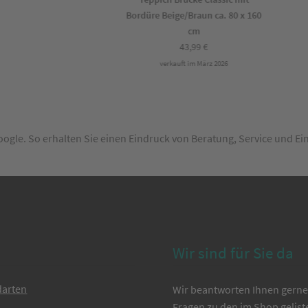
Bordüre Beige/Braun ca. 80 x 160
cm
43,99
€
verkauft im März 2026
Google. So erhalten Sie einen Eindruck von Beratung, Service und E
Wir sind für Sie da
darten
Wir beantworten Ihnen gerne 
Fragen zu den im Shop gelist