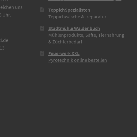
reichen uns
TeppichSpezialisten
8 Uhr.
Teppichwäsche & -reparatur
Stadtmühle Waldenbuch
Mühlenprodukte, Säfte, Tiernahrung
l.de
& Züchterbedarf
613
Feuerwerk XXL
Pyrotechnik online bestellen