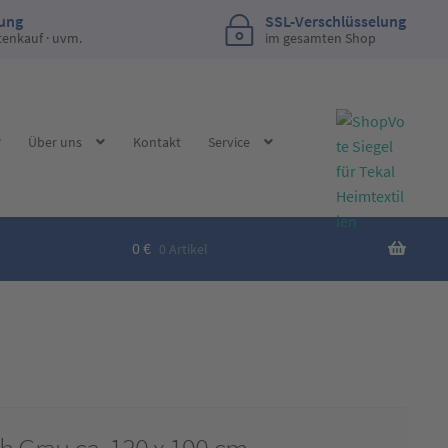
lung
SSL-Verschlüsselung
tenkauf · uvm.
im gesamten Shop
Über uns
Kontakt
Service
0
€
0 Artikel