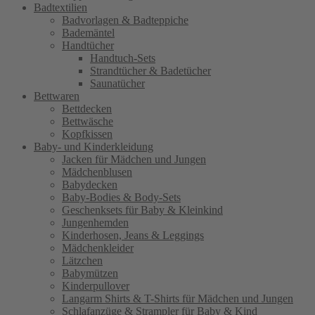
Badtextilien
Badvorlagen & Badteppiche
Bademäntel
Handtücher
Handtuch-Sets
Strandtücher & Badetücher
Saunatücher
Bettwaren
Bettdecken
Bettwäsche
Kopfkissen
Baby- und Kinderkleidung
Jacken für Mädchen und Jungen
Mädchenblusen
Babydecken
Baby-Bodies & Body-Sets
Geschenksets für Baby & Kleinkind
Jungenhemden
Kinderhosen, Jeans & Leggings
Mädchenkleider
Lätzchen
Babymützen
Kinderpullover
Langarm Shirts & T-Shirts für Mädchen und Jungen
Schlafanzüge & Strampler für Baby & Kind