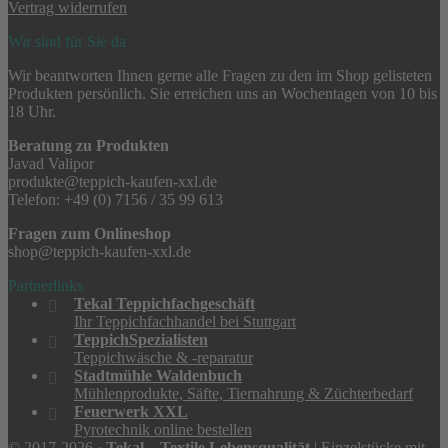
Vertrag widerrufen
Wir sind für Sie da
Wir beantworten Ihnen gerne alle Fragen zu den im Shop gelisteten
Produkten persönlich. Sie erreichen uns an Wochentagen von 10 bis
18 Uhr.
Beratung zu Produkten
Javad Valipor
produkte@teppich-kaufen-xxl.de
Telefon: +49 (0) 7156 / 35 99 613
Fragen zum Onlineshop
shop@teppich-kaufen-xxl.de
Partnerlinks
Tekal Teppichfachgeschäft
Ihr Teppichfachhandel bei Stuttgart
TeppichSpezialisten
Teppichwäsche & -reparatur
Stadtmühle Waldenbuch
Mühlenprodukte, Säfte, Tiernahrung & Züchterbedarf
Feuerwerk XXL
Pyrotechnik online bestellen
© 2017-2026 ·
Tekal – Textile Lebensqualität
| Einzelstücke mit