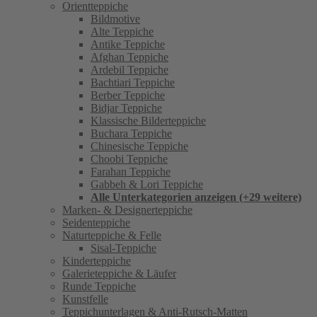
Orientteppiche
Bildmotive
Alte Teppiche
Antike Teppiche
Afghan Teppiche
Ardebil Teppiche
Bachtiari Teppiche
Berber Teppiche
Bidjar Teppiche
Klassische Bilderteppiche
Buchara Teppiche
Chinesische Teppiche
Choobi Teppiche
Farahan Teppiche
Gabbeh & Lori Teppiche
Alle Unterkategorien anzeigen (+29 weitere)
Marken- & Designerteppiche
Seidenteppiche
Naturteppiche & Felle
Sisal-Teppiche
Kinderteppiche
Galerieteppiche & Läufer
Runde Teppiche
Kunstfelle
Teppichunterlagen & Anti-Rutsch-Matten