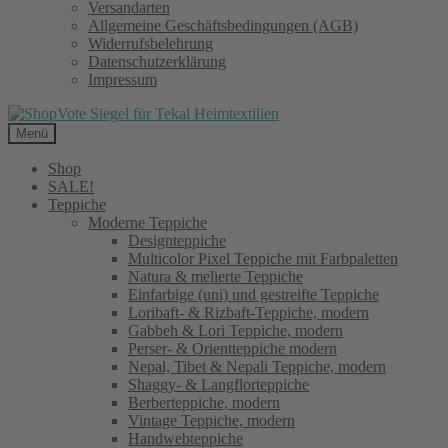
Versandarten
Allgemeine Geschäftsbedingungen (AGB)
Widerrufsbelehrung
Datenschutzerklärung
Impressum
Menü
Shop
SALE!
Teppiche
Moderne Teppiche
Designteppiche
Multicolor Pixel Teppiche mit Farbpaletten
Natura & melierte Teppiche
Einfarbige (uni) und gestreifte Teppiche
Loribaft- & Rizbaft-Teppiche, modern
Gabbeh & Lori Teppiche, modern
Perser- & Orientteppiche modern
Nepal, Tibet & Nepali Teppiche, modern
Shaggy- & Langflorteppiche
Berberteppiche, modern
Vintage Teppiche, modern
Handwebteppiche