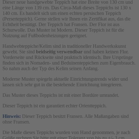
Dieser neue handgewebte Teppich hat eine Breite von 130 cm und
eine Länge von 139 cm. Das Circa-Maß dieses Teppichs ist 130 x
140 cm. Es handelt sich um einen echten persischen Teppich
(Perserteppich). Gerne stellen wir Ihnen ein Zertifikat aus, das die
Echtheit bestätigt. Der Teppich hat Fransen. Der Flor ist aus
Schurwolle. Das Muster ist Modern. Dieser Teppich ist für die
Nutzung auf Fußbodenheizungen geeignet.
Handwebteppiche/Kelim sind in traditioneller Handwerkskunst
gewebt. Sie sind
beidseitig verwendbar
und haben keinen Flor.
Vorderseite und Rückseite sind praktisch identisch. Ihre Ursprünge
finden sich in Nomaden- und Beduinenteppichen zum Eigenbrauch.
So nahm auch der Typ des Kelim seinen Anfang.
Moderne Muster spiegeln aktuelle Einrichtungstrends wider und
lassen sich sehr gut in die bestehende Einrichtung integrieren.
Das Muster dieses Teppichs ist mit einer Bordüre umrandet.
Dieser Teppich ist ein garantiert echter Orientteppich.
Hinweis:
Dieser Teppich besitzt Fransen. Alle Maßangaben sind
ohne Fransen.
Die Maße dieses Teppichs wurden von Hand genommen, je nach
Größe rechnen Sie bitte mit einer Toleranz von bis zu +/- 3 cm.