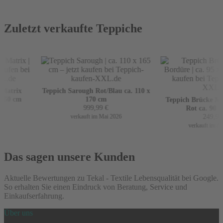
Zuletzt verkaufte Teppiche
Matrix
Teppich Sarough Rot/Blau ca. 110 x
160 cm
170 cm
Teppich Brücke Mir
999,99
€
Rot ca. 90 x 
249,99
€
verkauft im Mai 2026
verkauft im Apri
Das sagen unsere Kunden
Aktuelle Bewertungen zu Tekal - Textile Lebensqualität bei Google.
So erhalten Sie einen Eindruck von Beratung, Service und
Einkaufserfahrung.
Über uns