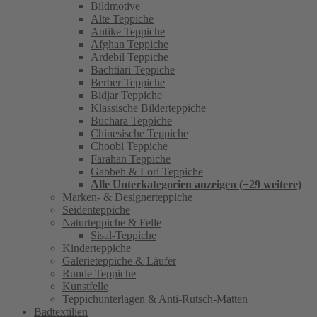
Bildmotive
Alte Teppiche
Antike Teppiche
Afghan Teppiche
Ardebil Teppiche
Bachtiari Teppiche
Berber Teppiche
Bidjar Teppiche
Klassische Bilderteppiche
Buchara Teppiche
Chinesische Teppiche
Choobi Teppiche
Farahan Teppiche
Gabbeh & Lori Teppiche
Alle Unterkategorien anzeigen (+29 weitere)
Marken- & Designerteppiche
Seidenteppiche
Naturteppiche & Felle
Sisal-Teppiche
Kinderteppiche
Galerieteppiche & Läufer
Runde Teppiche
Kunstfelle
Teppichunterlagen & Anti-Rutsch-Matten
Badtextilien