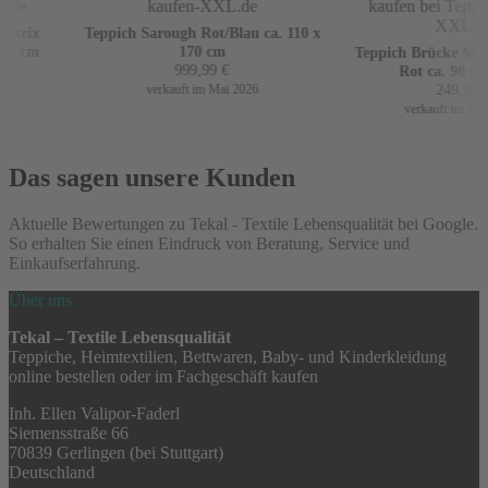
trix
Teppich Sarough Rot/Blau ca. 110 x
0 cm
170 cm
Teppich Brücke Mir m
999,99
€
Rot ca. 90 x 16
249,99
€
verkauft im Mai 2026
verkauft im April 
Das sagen unsere Kunden
Aktuelle Bewertungen zu Tekal - Textile Lebensqualität bei Google.
So erhalten Sie einen Eindruck von Beratung, Service und
Einkaufserfahrung.
Über uns
Tekal – Textile Lebensqualität
Teppiche, Heimtextilien, Bettwaren, Baby- und Kinderkleidung
online bestellen oder im Fachgeschäft kaufen
Inh. Ellen Valipor-Faderl
Siemensstraße 66
70839 Gerlingen (bei Stuttgart)
Deutschland