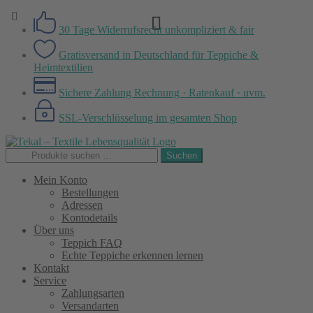
30 Tage Widerrufsrecht
unkompliziert & fair
Gratisversand in Deutschland
für Teppiche &
Heimtextilien
Sichere Zahlung
Rechnung · Ratenkauf · uvm.
SSL-Verschlüsselung
im gesamten Shop
Zur
Zum
Navigation
Inhalt
Suchen
Suchen
springen
springen
nach:
Mein Konto
Bestellungen
Adressen
Kontodetails
Über uns
Teppich FAQ
Echte Teppiche erkennen lernen
Kontakt
Service
Zahlungsarten
Versandarten