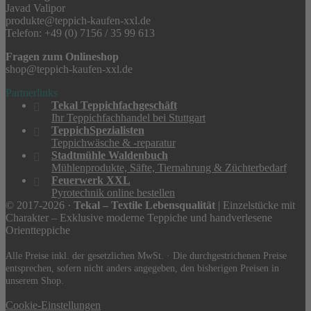
Javad Valipor
produkte@teppich-kaufen-xxl.de
Telefon: +49 (0) 7156 / 35 99 613
Fragen zum Onlineshop
shop@teppich-kaufen-xxl.de
Partnerlinks
Tekal Teppichfachgeschäft
Ihr Teppichfachhandel bei Stuttgart
TeppichSpezialisten
Teppichwäsche & -reparatur
Stadtmühle Waldenbuch
Mühlenprodukte, Säfte, Tiernahrung & Züchterbedarf
Feuerwerk XXL
Pyrotechnik online bestellen
© 2017-2026 ·
Tekal – Textile Lebensqualität
| Einzelstücke mit
Charakter – Exklusive moderne Teppiche und handverlesene
Orientteppiche
Alle Preise inkl. der gesetzlichen MwSt. · Die durchgestrichenen Preise
entsprechen, sofern nicht anders angegeben, den bisherigen Preisen in
unserem Shop.
Cookie-Einstellungen