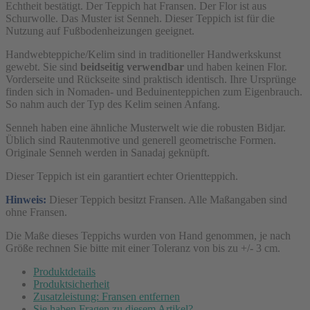
Senneh
Echtheit bestätigt. Der Teppich hat Fransen. Der Flor ist aus
Braun/Blau/Rot
Schurwolle. Das Muster ist Senneh. Dieser Teppich ist für die
Nutzung auf Fußbodenheizungen geeignet.
ca.
110
Handwebteppiche/Kelim sind in traditioneller Handwerkskunst
gewebt. Sie sind
beidseitig verwendbar
und haben keinen Flor.
x
Vorderseite und Rückseite sind praktisch identisch. Ihre Ursprünge
140
finden sich in Nomaden- und Beduinenteppichen zum Eigenbrauch.
So nahm auch der Typ des Kelim seinen Anfang.
cm
Senneh haben eine ähnliche Musterwelt wie die robusten Bidjar.
Üblich sind Rautenmotive und generell geometrische Formen.
Originale Senneh werden in Sanadaj geknüpft.
Dieser Teppich ist ein garantiert echter Orientteppich.
Hinweis:
Dieser Teppich besitzt Fransen. Alle Maßangaben sind
ohne Fransen.
Die Maße dieses Teppichs wurden von Hand genommen, je nach
Größe rechnen Sie bitte mit einer Toleranz von bis zu +/- 3 cm.
Produktdetails
Produktsicherheit
Zusatzleistung: Fransen entfernen
Sie haben Fragen zu diesem Artikel?