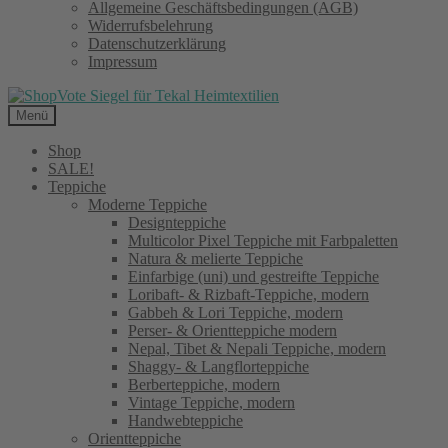
Allgemeine Geschäftsbedingungen (AGB)
Widerrufsbelehrung
Datenschutzerklärung
Impressum
Menü
Shop
SALE!
Teppiche
Moderne Teppiche
Designteppiche
Multicolor Pixel Teppiche mit Farbpaletten
Natura & melierte Teppiche
Einfarbige (uni) und gestreifte Teppiche
Loribaft- & Rizbaft-Teppiche, modern
Gabbeh & Lori Teppiche, modern
Perser- & Orientteppiche modern
Nepal, Tibet & Nepali Teppiche, modern
Shaggy- & Langflorteppiche
Berberteppiche, modern
Vintage Teppiche, modern
Handwebteppiche
Orientteppiche