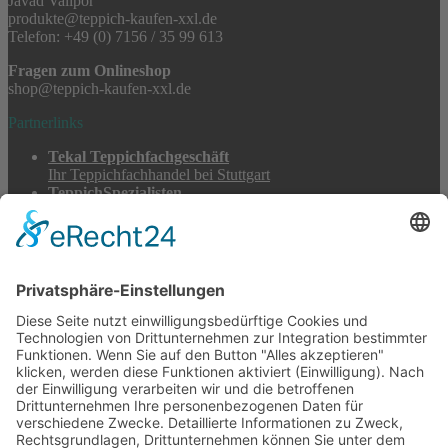
Javad Valipor
produkte@teppich-kaufen-xxl.de
Telefon: +49 (0) 7156 / 35 99 613
Fragen zum Onlineshop
shop@teppich-kaufen-xxl.de
Partnerlinks
Tekal Teppichfachgeschäft
Ihr Teppichfachhandel bei Stuttgart
TeppichSpezialisten
Teppichwäsche & -reparatur
Stadtmühle Waldenbuch
Mühlenprodukte, Säfte, Tiernahrung & Züchterbedarf
Feuerwerk XXL
Pyrotechnik online bestellen
© 2017-2026 ·
Tekal – Textile Lebensqualität
| Einzelstücke mit
Charakter – Exklusive moderne Teppiche und handverlesene
Orientteppiche
Alle Preise inkl. der gesetzlichen MwSt. · Die durchgestrichenen Preise
entsprechen, sofern nicht anders angegeben, den bisherigen Preisen in
unserem Shop.