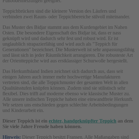
Fußbodenheizungen geeignet.
Teppichbrücken sind die kleinere Version des Läufers und
verbinden zwei Raum- oder Teppichbereiche stilvoll miteinander.
Das Muster des Bidjar stammt aus dem Kurdengebiet im Nahen
Osten. Die besondere Eigenschaft des Bidjar ist, dass er nass
geknüpft wird und dadurch sehr fest und robust wird. Er ist
unglaublich strapazierfähig und wird auch als "Teppich für
Generationen" bezeichnet. Die Musterwelt ist sehr anpassungsfähig
und lässt sich in jeder Räumlichkeit arrangieren. Die robusteste Art
der Orientteppiche wird aus erstklassiger Schurwolle hergestellt.
Das Herkunftsland Indien zeichnet sich dadurch aus, dass seit
einigen Jahren auch immer mehr hochwertige Manufakturen
vertreten sind, die alle Teppichmuster der gesamten Welt in allen
Qualitätsstufen knüpfen können. Zudem sind sie stilistisch sehr
flexibel. Dies trifft auf moderne ebenso wie klassische Muster zu.
Alle unsere indischen Teppiche haben eine einwandfreie Herkunft.
Wir setzen uns entschieden gegen schlechte Arbeitsbedingungen
und Kinderarbeit ein.
Dieser Teppich ist ein
echter, handgeknüpfter Teppich
an dem
Sie viele Jahre Freude haben können.
Hinweis:
Dieser Teppich besitzt Fransen. Alle Maßangaben sind