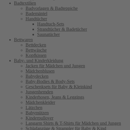
Badtextilien
Badvorlagen & Badteppiche
Bademäntel
Handtücher
Handtuch-Sets
Strandtücher & Badetücher
Saunatücher
Bettwaren
Bettdecken
Bettwäsche
Kopfkissen
Baby- und Kinderkleidung
Jacken für Mädchen und Jungen
Mädchenblusen
Babydecken
Baby-Bodies & Body-Sets
Geschenksets für Baby & Kleinkind
Jungenhemden
Kinderhosen, Jeans & Leggings
Mädchenkleider
Lätzchen
Babymützen
Kinderpullover
Langarm Shirts & T-Shirts für Mädchen und Jungen
Schlafanzüge & Strampler für Baby & Kind