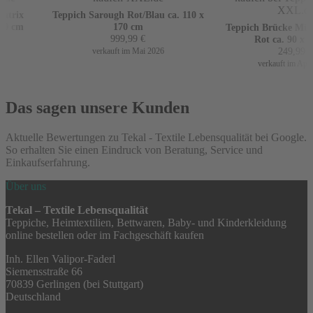
trix
Teppich Sarough Rot/Blau ca. 110 x
0 cm
170 cm
Teppich Brücke Mir m
999,99
€
Rot ca. 90 x 16
249,99
€
verkauft im Mai 2026
verkauft im April 
Das sagen unsere Kunden
Aktuelle Bewertungen zu Tekal - Textile Lebensqualität bei Google.
So erhalten Sie einen Eindruck von Beratung, Service und
Einkaufserfahrung.
Über uns
Tekal – Textile Lebensqualität
Teppiche, Heimtextilien, Bettwaren, Baby- und Kinderkleidung
online bestellen oder im Fachgeschäft kaufen
Inh. Ellen Valipor-Faderl
Siemensstraße 66
70839 Gerlingen (bei Stuttgart)
Deutschland