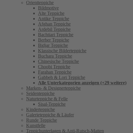
Orientteppiche
Bildmotive
Alte Teppiche
Antike Teppiche
Afghan Teppiche
Ardebil Teppiche
Bachtiari Teppiche
Berber Teppiche
Bidjar Teppiche
Klassische Bilderteppiche
Buchara Teppiche
Chinesische Teppiche
Choobi Teppiche
Farahan Teppiche
Gabbeh & Lori Teppiche
Alle Unterkategorien anzeigen (+29 weitere)
Marken- & Designerteppiche
Seidenteppiche
Naturteppiche & Felle
Sisal-Teppiche
Kinderteppiche
Galerieteppiche & Läufer
Runde Teppiche
Kunstfelle
Teppichunterlagen & Anti-Rutsch-Matten