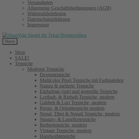
Versandarten
Allgemeine Geschäftsbedingungen (AGB)
Widerrufsbelehrung
Datenschutzerklärung
Impressum
Menü
Shop
SALE!
Teppiche
Moderne Teppiche
Designteppiche
Multicolor Pixel Teppiche mit Farbpaletten
Natura & melierte Teppiche
Einfarbige (uni) und gestreifte Teppiche
Loribaft- & Rizbaft-Teppiche, modern
Gabbeh & Lori Teppiche, modern
Perser- & Orientteppiche modern
Nepal, Tibet & Nepali Teppiche, modern
Shaggy- & Langflorteppiche
Berberteppiche, modern
Vintage Teppiche, modern
Handwebteppiche