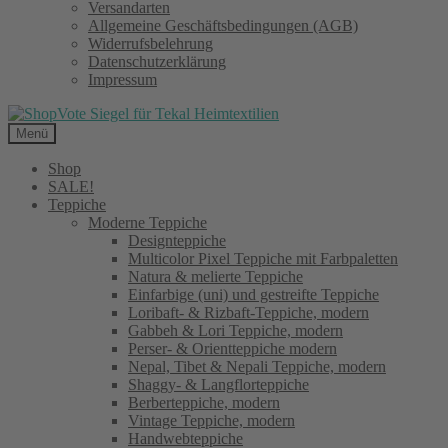
Versandarten
Allgemeine Geschäftsbedingungen (AGB)
Widerrufsbelehrung
Datenschutzerklärung
Impressum
Menü
Shop
SALE!
Teppiche
Moderne Teppiche
Designteppiche
Multicolor Pixel Teppiche mit Farbpaletten
Natura & melierte Teppiche
Einfarbige (uni) und gestreifte Teppiche
Loribaft- & Rizbaft-Teppiche, modern
Gabbeh & Lori Teppiche, modern
Perser- & Orientteppiche modern
Nepal, Tibet & Nepali Teppiche, modern
Shaggy- & Langflorteppiche
Berberteppiche, modern
Vintage Teppiche, modern
Handwebteppiche