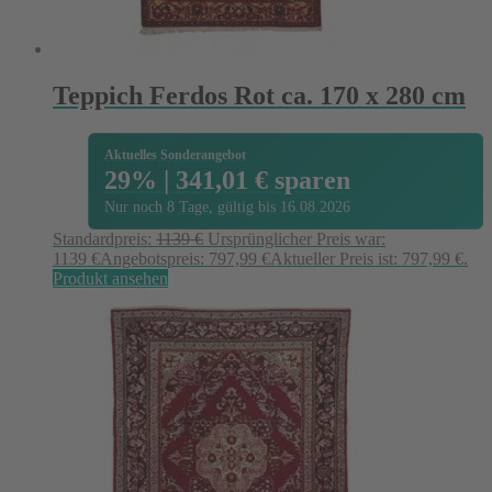
Teppich Ferdos Rot ca. 170 x 280 cm
Aktuelles Sonderangebot
29% | 341,01 € sparen
Nur noch 8 Tage, gültig bis 16.08.2026
Standardpreis:
1139
€
Ursprünglicher Preis war:
1139 €
Angebotspreis:
797,99
€
Aktueller Preis ist: 797,99 €.
Produkt ansehen