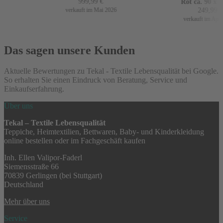
999,99
€
Rot ca. 90 x 16
249,99
€
verkauft im Mai 2026
verkauft im April 
Das sagen unsere Kunden
Aktuelle Bewertungen zu Tekal - Textile Lebensqualität bei Google.
So erhalten Sie einen Eindruck von Beratung, Service und
Einkaufserfahrung.
Über uns
Tekal – Textile Lebensqualität
Teppiche, Heimtextilien, Bettwaren, Baby- und Kinderkleidung
online bestellen oder im Fachgeschäft kaufen
Inh. Ellen Valipor-Faderl
Siemensstraße 66
70839 Gerlingen (bei Stuttgart)
Deutschland
Mehr über uns
Service