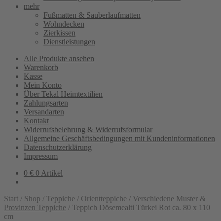
mehr
Fußmatten & Sauberlaufmatten
Wohndecken
Zierkissen
Dienstleistungen
Alle Produkte ansehen
Warenkorb
Kasse
Mein Konto
Über Tekal Heimtextilien
Zahlungsarten
Versandarten
Kontakt
Widerrufsbelehrung & Widerrufsformular
Allgemeine Geschäftsbedingungen mit Kundeninformationen
Datenschutzerklärung
Impressum
0
€
0 Artikel
Start
/
Shop
/
Teppiche
/
Orientteppiche
/
Verschiedene Muster &
Provinzen Teppiche
/
Teppich Dösemealti Türkei Rot ca. 80 x 110
cm