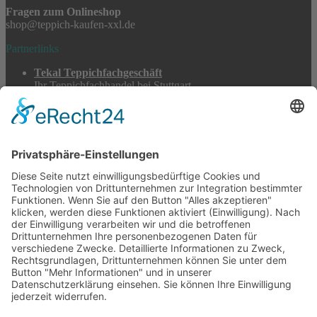
Fragen zum Onlineshop
shop@teppich-kaufen-xxl.de
Partnerlinks
Tekal Teppichfachgeschäft
Ihr Teppichfachhandel bei Stuttgart
TeppichSpezialisten
Teppichwäsche & -reparatur
Stadtmühle Waldenbuch
Mühlenprodukte, Säfte, Tiernahrung & Züchterbedarf
Feuerwerk XXL
Pyrotechnik online bestellen
© 2017-2026 ·
Tekal – Textile Lebensqualität
| Einzelstücke mit
Charakter – Exklusive moderne Teppiche und handverlesene
Orientteppiche
Alle Preise inkl. der gesetzlichen MwSt. · Die durchgestrichenen Preise
entsprechen, sofern nicht anders angegeben, den bisherigen Preisen in
unserem Shop.
Cookie-Einstellungen