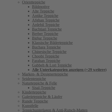
Orientteppiche
Bildmotive
Alte Teppiche
Antike Teppiche
Afghan Teppiche
Ardebil Teppiche
Bachtiari Teppiche
Berber Teppiche
Bidjar Teppiche
Klassische Bilderteppiche
Buchara Teppiche
Chinesische Teppiche
Choobi Teppiche
Farahan Teppiche
Gabbeh & Lori Teppiche
Alle Unterkategorien anzeigen (+29 weitere)
Marken- & Designerteppiche
Seidenteppiche
Naturteppiche & Felle
Sisal-Teppiche
Kinderteppiche
Galerieteppiche & Läufer
Runde Teppiche
Kunstfelle
Teppichunterlagen & Anti-Rutsch-Matten