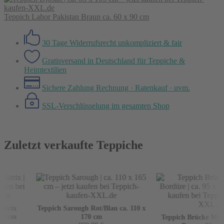
Teppich Lahor Pakistan Braun ca. 60 x 90 cm
30 Tage Widerrufsrecht
unkompliziert & fair
Gratisversand in Deutschland
für Teppiche &
Heimtextilien
Sichere Zahlung
Rechnung · Ratenkauf · uvm.
SSL-Verschlüsselung
im gesamten Shop
Zuletzt verkaufte Teppiche
trix
Teppich Sarough Rot/Blau ca. 110 x
0 cm
170 cm
Teppich Brücke Mir m