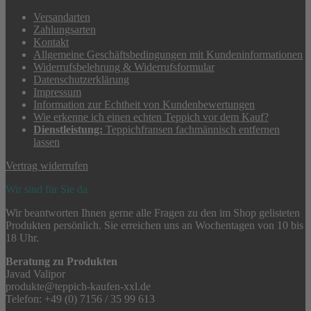
Versandarten
Zahlungsarten
Kontakt
Allgemeine Geschäftsbedingungen mit Kundeninformationen
Widerrufsbelehrung & Widerrufsformular
Datenschutzerklärung
Impressum
Information zur Echtheit von Kundenbewertungen
Wie erkenne ich einen echten Teppich vor dem Kauf?
Dienstleistung:
Teppichfransen fachmännisch entfernen
lassen
Vertrag widerrufen
Wir sind für Sie da
Wir beantworten Ihnen gerne alle Fragen zu den im Shop gelisteten
Produkten persönlich. Sie erreichen uns an Wochentagen von 10 bis
18 Uhr.
Beratung zu Produkten
Javad Valipor
produkte@teppich-kaufen-xxl.de
Telefon: +49 (0) 7156 / 35 99 613