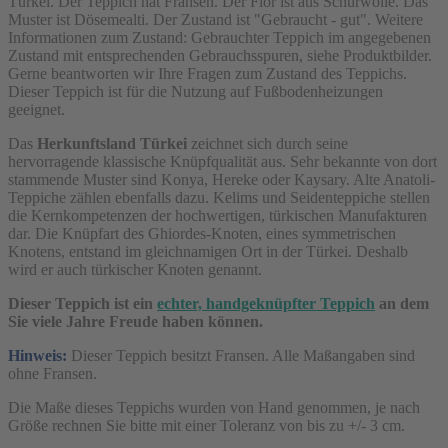
Türkei. Der Teppich hat Fransen. Der Flor ist aus Schurwolle. Das
Muster ist Dösemealti. Der Zustand ist "Gebraucht - gut". Weitere
Informationen zum Zustand: Gebrauchter Teppich im angegebenen
Zustand mit entsprechenden Gebrauchsspuren, siehe Produktbilder.
Gerne beantworten wir Ihre Fragen zum Zustand des Teppichs.
Dieser Teppich ist für die Nutzung auf Fußbodenheizungen
geeignet.
Das
Herkunftsland Türkei
zeichnet sich durch seine
hervorragende klassische Knüpfqualität aus. Sehr bekannte von dort
stammende Muster sind Konya, Hereke oder Kaysary. Alte Anatoli-
Teppiche zählen ebenfalls dazu. Kelims und Seidenteppiche stellen
die Kernkompetenzen der hochwertigen, türkischen Manufakturen
dar. Die Knüpfart des Ghiordes-Knoten, eines symmetrischen
Knotens, entstand im gleichnamigen Ort in der Türkei. Deshalb
wird er auch türkischer Knoten genannt.
Dieser Teppich ist ein
echter, handgeknüpfter Teppich
an dem
Sie viele Jahre Freude haben können.
Hinweis:
Dieser Teppich besitzt Fransen. Alle Maßangaben sind
ohne Fransen.
Die Maße dieses Teppichs wurden von Hand genommen, je nach
Größe rechnen Sie bitte mit einer Toleranz von bis zu +/- 3 cm.