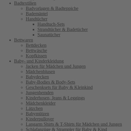
Badtextilien
Badvorlagen & Badteppiche
Bademäntel
Handtücher
Handtuch-Sets
Strandtücher & Badetücher
Saunatücher
Bettwaren
Bettdecken
Bettwäsche
Kopfkissen
Baby- und Kinderkleidung
Jacken für Mädchen und Jungen
Mädchenblusen
Babydecken
Baby-Bodies & Body-Sets
Geschenksets für Baby & Kleinkind
Jungenhemden
Kinderhosen, Jeans & Leggings
Mädchenkleider
Lätzchen
Babymützen
Kinderpullover
Langarm Shirts & T-Shirts für Mädchen und Jungen
Schlafanzüge & Strampler für Baby & Kind