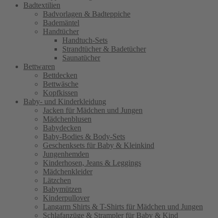
Badtextilien
Badvorlagen & Badteppiche
Bademäntel
Handtücher
Handtuch-Sets
Strandtücher & Badetücher
Saunatücher
Bettwaren
Bettdecken
Bettwäsche
Kopfkissen
Baby- und Kinderkleidung
Jacken für Mädchen und Jungen
Mädchenblusen
Babydecken
Baby-Bodies & Body-Sets
Geschenksets für Baby & Kleinkind
Jungenhemden
Kinderhosen, Jeans & Leggings
Mädchenkleider
Lätzchen
Babymützen
Kinderpullover
Langarm Shirts & T-Shirts für Mädchen und Jungen
Schlafanzüge & Strampler für Baby & Kind