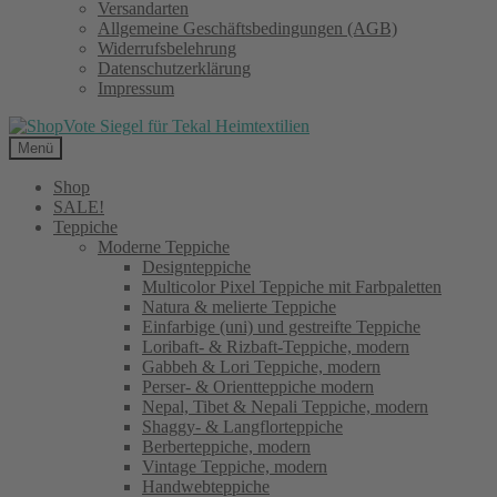
Versandarten
Allgemeine Geschäftsbedingungen (AGB)
Widerrufsbelehrung
Datenschutzerklärung
Impressum
Menü
Shop
SALE!
Teppiche
Moderne Teppiche
Designteppiche
Multicolor Pixel Teppiche mit Farbpaletten
Natura & melierte Teppiche
Einfarbige (uni) und gestreifte Teppiche
Loribaft- & Rizbaft-Teppiche, modern
Gabbeh & Lori Teppiche, modern
Perser- & Orientteppiche modern
Nepal, Tibet & Nepali Teppiche, modern
Shaggy- & Langflorteppiche
Berberteppiche, modern
Vintage Teppiche, modern
Handwebteppiche