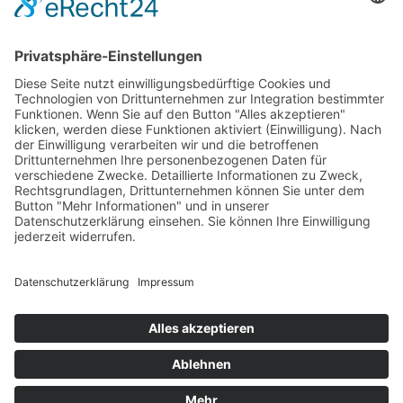
Teppichwäsche & -reparatur
Stadtmühle Waldenbuch
Mühlenprodukte, Säfte, Tiernahrung & Züchterbedarf
Feuerwerk XXL
Pyrotechnik online bestellen
© 2017-2026 ·
Tekal – Textile Lebensqualität
| Einzelstücke mit
Charakter – Exklusive moderne Teppiche und handverlesene
Orientteppiche
Alle Preise inkl. der gesetzlichen MwSt. · Die durchgestrichenen Preise
entsprechen, sofern nicht anders angegeben, den bisherigen Preisen in
unserem Shop.
Cookie-Einstellungen
Suche
Suchen nach:
Suchen
Warenkorb
0
Ihr Konto
Sie sehen:
Teppich Nepali Braun ca. 70 x 140 cm
295
€
In den Warenkorb