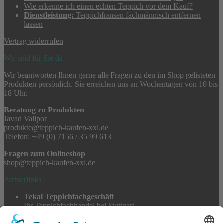
Wie erkenne ich einen echten Teppich vor dem Kauf?
Dienstleistung:
Teppichfransen fachmännisch entfernen
lassen
Vertrag widerrufen
Wir sind für Sie da
Wir beantworten Ihnen gerne alle Fragen zu den im Shop gelisteten
Produkten persönlich. Sie erreichen uns an Wochentagen von 10 bis
18 Uhr.
Beratung zu Produkten
Javad Valipor
produkte@teppich-kaufen-xxl.de
Telefon: +49 (0) 7156 / 35 99 613
Fragen zum Onlineshop
shop@teppich-kaufen-xxl.de
Partnerlinks
Tekal Teppichfachgeschäft
Ihr Teppichfachhandel bei Stuttgart
TeppichSpezialisten