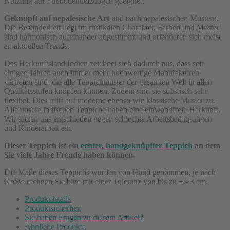
Nutzung auf Fußbodenheizungen geeignet.
Geknüpft auf nepalesische Art
und nach nepalesischen Mustern.
Die Besonderheit liegt im rustikalen Charakter. Farben und Muster
sind harmonisch aufeinander abgestimmt und orientieren sich meist
an aktuellen Trends.
Das Herkunftsland Indien zeichnet sich dadurch aus, dass seit
einigen Jahren auch immer mehr hochwertige Manufakturen
vertreten sind, die alle Teppichmuster der gesamten Welt in allen
Qualitätsstufen knüpfen können. Zudem sind sie stilistisch sehr
flexibel. Dies trifft auf moderne ebenso wie klassische Muster zu.
Alle unsere indischen Teppiche haben eine einwandfreie Herkunft.
Wir setzen uns entschieden gegen schlechte Arbeitsbedingungen
und Kinderarbeit ein.
Dieser Teppich ist ein
echter, handgeknüpfter Teppich
an dem
Sie viele Jahre Freude haben können.
Die Maße dieses Teppichs wurden von Hand genommen, je nach
Größe rechnen Sie bitte mit einer Toleranz von bis zu +/- 3 cm.
Produktdetails
Produktsicherheit
Sie haben Fragen zu diesem Artikel?
Ähnliche Produkte