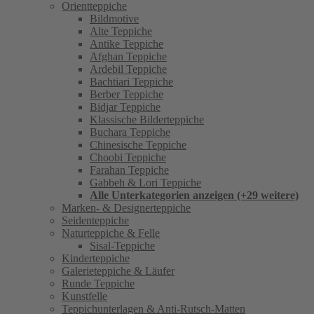
Orientteppiche
Bildmotive
Alte Teppiche
Antike Teppiche
Afghan Teppiche
Ardebil Teppiche
Bachtiari Teppiche
Berber Teppiche
Bidjar Teppiche
Klassische Bilderteppiche
Buchara Teppiche
Chinesische Teppiche
Choobi Teppiche
Farahan Teppiche
Gabbeh & Lori Teppiche
Alle Unterkategorien anzeigen (+29 weitere)
Marken- & Designerteppiche
Seidenteppiche
Naturteppiche & Felle
Sisal-Teppiche
Kinderteppiche
Galerieteppiche & Läufer
Runde Teppiche
Kunstfelle
Teppichunterlagen & Anti-Rutsch-Matten