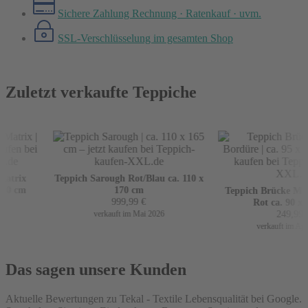
Sichere Zahlung
Rechnung · Ratenkauf · uvm.
SSL-Verschlüsselung
im gesamten Shop
Zuletzt verkaufte Teppiche
atrix
Teppich Sarough Rot/Blau ca. 110 x
60 cm
170 cm
Teppich Brücke Mir 
999,99
€
Rot ca. 90 x 1
249,99
€
verkauft im Mai 2026
verkauft im April
Das sagen unsere Kunden
Aktuelle Bewertungen zu Tekal - Textile Lebensqualität bei Google.