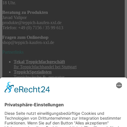
18 Uhr.
Beratung zu Produkten
Javad Valipor
produkte@teppich-kaufen-xxl.de
Telefon: +49 (0) 7156 / 35 99 613
Fragen zum Onlineshop
shop@teppich-kaufen-xxl.de
Partnerlinks
Tekal Teppichfachgeschäft
Ihr Teppichfachhandel bei Stuttgart
TeppichSpezialisten
Teppichwäsche & -reparatur
Stadtmühle Waldenbuch
Mühlenprodukte, Säfte, Tiernahrung & Züchterbedarf
Feuerwerk XXL
Pyrotechnik online bestellen
© 2017-2026 ·
Tekal – Textile Lebensqualität
| Einzelstücke mit
Charakter – Exklusive moderne Teppiche und handverlesene
Orientteppiche