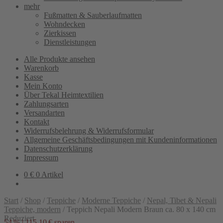
mehr
Fußmatten & Sauberlaufmatten
Wohndecken
Zierkissen
Dienstleistungen
Alle Produkte ansehen
Warenkorb
Kasse
Mein Konto
Über Tekal Heimtextilien
Zahlungsarten
Versandarten
Kontakt
Widerrufsbelehrung & Widerrufsformular
Allgemeine Geschäftsbedingungen mit Kundeninformationen
Datenschutzerklärung
Impressum
0
€
0 Artikel
Start
/
Shop
/
Teppiche
/
Moderne Teppiche
/
Nepal, Tibet & Nepali
Teppiche, modern
/
Teppich Nepali Modern Braun ca. 80 x 140 cm
Reduziert
54 % | 115,10 € sparen