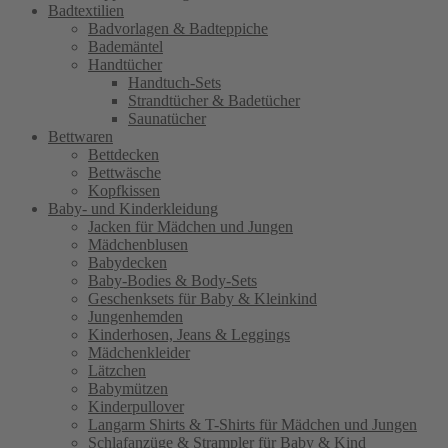
Badtextilien
Badvorlagen & Badteppiche
Bademäntel
Handtücher
Handtuch-Sets
Strandtücher & Badetücher
Saunatücher
Bettwaren
Bettdecken
Bettwäsche
Kopfkissen
Baby- und Kinderkleidung
Jacken für Mädchen und Jungen
Mädchenblusen
Babydecken
Baby-Bodies & Body-Sets
Geschenksets für Baby & Kleinkind
Jungenhemden
Kinderhosen, Jeans & Leggings
Mädchenkleider
Lätzchen
Babymützen
Kinderpullover
Langarm Shirts & T-Shirts für Mädchen und Jungen
Schlafanzüge & Strampler für Baby & Kind