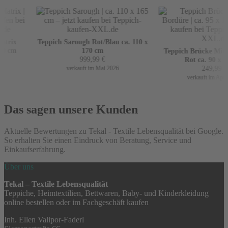
trix
Teppich Sarough Rot/Blau ca. 110 x
0 cm
170 cm
Teppich Brücke Mir m
999,99
€
Rot ca. 90 x 16
249,99
€
verkauft im Mai 2026
verkauft im April 
Das sagen unsere Kunden
Aktuelle Bewertungen zu Tekal - Textile Lebensqualität bei Google.
So erhalten Sie einen Eindruck von Beratung, Service und
Einkaufserfahrung.
Über uns
Tekal – Textile Lebensqualität
Teppiche, Heimtextilien, Bettwaren, Baby- und Kinderkleidung
online bestellen oder im Fachgeschäft kaufen
Inh. Ellen Valipor-Faderl