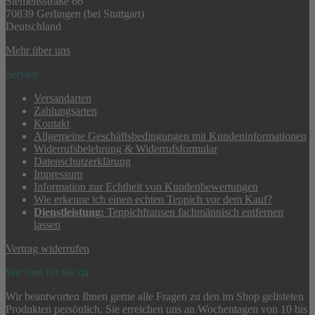
Siemensstraße 66
70839 Gerlingen (bei Stuttgart)
Deutschland
Mehr über uns
Service
Versandarten
Zahlungsarten
Kontakt
Allgemeine Geschäftsbedingungen mit Kundeninformationen
Widerrufsbelehrung & Widerrufsformular
Datenschutzerklärung
Impressum
Information zur Echtheit von Kundenbewertungen
Wie erkenne ich einen echten Teppich vor dem Kauf?
Dienstleistung:
Teppichfransen fachmännisch entfernen
lassen
Vertrag widerrufen
Wir sind für Sie da
Wir beantworten Ihnen gerne alle Fragen zu den im Shop gelisteten
Produkten persönlich. Sie erreichen uns an Wochentagen von 10 bis