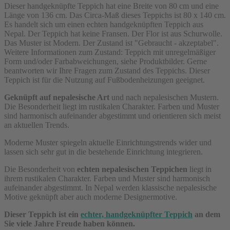
Dieser handgeknüpfte Teppich hat eine Breite von 80 cm und eine
Länge von 136 cm. Das Circa-Maß dieses Teppichs ist 80 x 140 cm.
Es handelt sich um einen echten handgeknüpften Teppich aus
Nepal. Der Teppich hat keine Fransen. Der Flor ist aus Schurwolle.
Das Muster ist Modern. Der Zustand ist "Gebraucht - akzeptabel".
Weitere Informationen zum Zustand: Teppich mit unregelmäßiger
Form und/oder Farbabweichungen, siehe Produktbilder. Gerne
beantworten wir Ihre Fragen zum Zustand des Teppichs. Dieser
Teppich ist für die Nutzung auf Fußbodenheizungen geeignet.
Geknüpft auf nepalesische Art
und nach nepalesischen Mustern.
Die Besonderheit liegt im rustikalen Charakter. Farben und Muster
sind harmonisch aufeinander abgestimmt und orientieren sich meist
an aktuellen Trends.
Moderne Muster spiegeln aktuelle Einrichtungstrends wider und
lassen sich sehr gut in die bestehende Einrichtung integrieren.
Die Besonderheit von
echten nepalesischen Teppichen
liegt in
ihrem rustikalen Charakter. Farben und Muster sind harmonisch
aufeinander abgestimmt. In Nepal werden klassische nepalesische
Motive geknüpft aber auch moderne Designermotive.
Dieser Teppich ist ein
echter, handgeknüpfter Teppich
an dem
Sie viele Jahre Freude haben können.