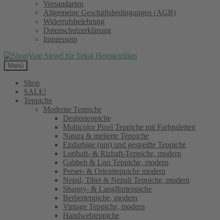
Versandarten
Allgemeine Geschäftsbedingungen (AGB)
Widerrufsbelehrung
Datenschutzerklärung
Impressum
Menü
Shop
SALE!
Teppiche
Moderne Teppiche
Designteppiche
Multicolor Pixel Teppiche mit Farbpaletten
Natura & melierte Teppiche
Einfarbige (uni) und gestreifte Teppiche
Loribaft- & Rizbaft-Teppiche, modern
Gabbeh & Lori Teppiche, modern
Perser- & Orientteppiche modern
Nepal, Tibet & Nepali Teppiche, modern
Shaggy- & Langflorteppiche
Berberteppiche, modern
Vintage Teppiche, modern
Handwebteppiche