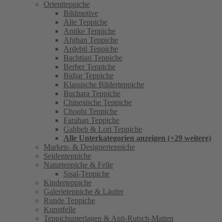
Orientteppiche
Bildmotive
Alte Teppiche
Antike Teppiche
Afghan Teppiche
Ardebil Teppiche
Bachtiari Teppiche
Berber Teppiche
Bidjar Teppiche
Klassische Bilderteppiche
Buchara Teppiche
Chinesische Teppiche
Choobi Teppiche
Farahan Teppiche
Gabbeh & Lori Teppiche
Alle Unterkategorien anzeigen (+29 weitere)
Marken- & Designerteppiche
Seidenteppiche
Naturteppiche & Felle
Sisal-Teppiche
Kinderteppiche
Galerieteppiche & Läufer
Runde Teppiche
Kunstfelle
Teppichunterlagen & Anti-Rutsch-Matten