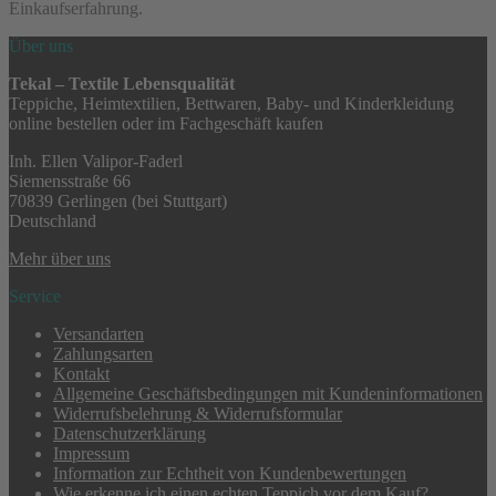
Einkaufserfahrung.
Über uns
Tekal – Textile Lebensqualität
Teppiche, Heimtextilien, Bettwaren, Baby- und Kinderkleidung
online bestellen oder im Fachgeschäft kaufen
Inh. Ellen Valipor-Faderl
Siemensstraße 66
70839 Gerlingen (bei Stuttgart)
Deutschland
Mehr über uns
Service
Versandarten
Zahlungsarten
Kontakt
Allgemeine Geschäftsbedingungen mit Kundeninformationen
Widerrufsbelehrung & Widerrufsformular
Datenschutzerklärung
Impressum
Information zur Echtheit von Kundenbewertungen
Wie erkenne ich einen echten Teppich vor dem Kauf?