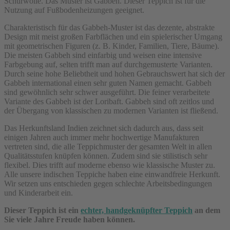
Schurwolle. Das Muster ist Gabbeh. Dieser Teppich ist für die
Nutzung auf Fußbodenheizungen geeignet.
Charakteristisch für das Gabbeh-Muster ist das dezente, abstrakte
Design mit meist großen Farbflächen und ein spielerischer Umgang
mit geometrischen Figuren (z. B. Kinder, Familien, Tiere, Bäume).
Die meisten Gabbeh sind einfarbig und weisen eine intensive
Farbgebung auf, selten trifft man auf durchgemusterte Varianten.
Durch seine hohe Beliebtheit und hohen Gebrauchswert hat sich der
Gabbeh international einen sehr guten Namen gemacht. Gabbeh
sind gewöhnlich sehr schwer ausgeführt. Die feiner verarbeitete
Variante des Gabbeh ist der Loribaft. Gabbeh sind oft zeitlos und
der Übergang von klassischen zu modernen Varianten ist fließend.
Das Herkunftsland Indien zeichnet sich dadurch aus, dass seit
einigen Jahren auch immer mehr hochwertige Manufakturen
vertreten sind, die alle Teppichmuster der gesamten Welt in allen
Qualitätsstufen knüpfen können. Zudem sind sie stilistisch sehr
flexibel. Dies trifft auf moderne ebenso wie klassische Muster zu.
Alle unsere indischen Teppiche haben eine einwandfreie Herkunft.
Wir setzen uns entschieden gegen schlechte Arbeitsbedingungen
und Kinderarbeit ein.
Dieser Teppich ist ein
echter, handgeknüpfter Teppich
an dem
Sie viele Jahre Freude haben können.