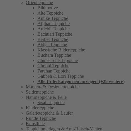
Orientteppiche
Bildmotive
Alte Teppiche
Antike Teppiche
Afghan Teppiche
Ardebil Teppiche
Bachtiari Teppiche
Berber Teppiche
Bidjar Teppiche
Klassische Bilderteppiche
Buchara Teppiche
Chinesische Teppiche
Choobi Teppiche
Farahan Teppiche
Gabbeh & Lori Teppiche
Alle Unterkategorien anzeigen (+29 weitere)
Marken- & Designerteppiche
Seidenteppiche
Naturteppiche & Felle
Sisal-Teppiche
Kinderteppiche
Galerieteppiche & Läufer
Runde Teppiche
Kunstfelle
Teppichunterlagen & Anti-Rutsch-Matten