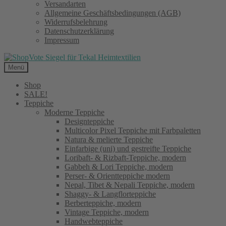
Versandarten
Allgemeine Geschäftsbedingungen (AGB)
Widerrufsbelehrung
Datenschutzerklärung
Impressum
Menü
Shop
SALE!
Teppiche
Moderne Teppiche
Designteppiche
Multicolor Pixel Teppiche mit Farbpaletten
Natura & melierte Teppiche
Einfarbige (uni) und gestreifte Teppiche
Loribaft- & Rizbaft-Teppiche, modern
Gabbeh & Lori Teppiche, modern
Perser- & Orientteppiche modern
Nepal, Tibet & Nepali Teppiche, modern
Shaggy- & Langflorteppiche
Berberteppiche, modern
Vintage Teppiche, modern
Handwebteppiche