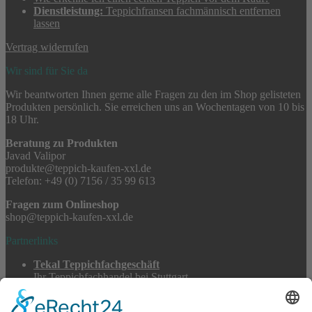
Dienstleistung:
Teppichfransen fachmännisch entfernen
lassen
Vertrag widerrufen
Wir sind für Sie da
Wir beantworten Ihnen gerne alle Fragen zu den im Shop gelisteten
Produkten persönlich. Sie erreichen uns an Wochentagen von 10 bis
18 Uhr.
Beratung zu Produkten
Javad Valipor
produkte@teppich-kaufen-xxl.de
Telefon: +49 (0) 7156 / 35 99 613
Fragen zum Onlineshop
shop@teppich-kaufen-xxl.de
Partnerlinks
Tekal Teppichfachgeschäft
Ihr Teppichfachhandel bei Stuttgart
TeppichSpezialisten
Teppichwäsche & -reparatur