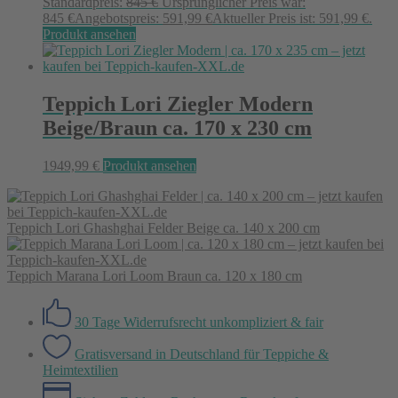
Standardpreis:
845
€
Ursprünglicher Preis war:
845 €
Angebotspreis:
591,99
€
Aktueller Preis ist: 591,99 €.
Produkt ansehen
Teppich Lori Ziegler Modern
Beige/Braun ca. 170 x 230 cm
1949,99
€
Produkt ansehen
Teppich Lori Ghashghai Felder Beige ca. 140 x 200 cm
Teppich Marana Lori Loom Braun ca. 120 x 180 cm
30 Tage Widerrufsrecht
unkompliziert & fair
Gratisversand in Deutschland
für Teppiche &
Heimtextilien