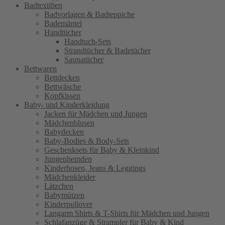
Badtextilien
Badvorlagen & Badteppiche
Bademäntel
Handtücher
Handtuch-Sets
Strandtücher & Badetücher
Saunatücher
Bettwaren
Bettdecken
Bettwäsche
Kopfkissen
Baby- und Kinderkleidung
Jacken für Mädchen und Jungen
Mädchenblusen
Babydecken
Baby-Bodies & Body-Sets
Geschenksets für Baby & Kleinkind
Jungenhemden
Kinderhosen, Jeans & Leggings
Mädchenkleider
Lätzchen
Babymützen
Kinderpullover
Langarm Shirts & T-Shirts für Mädchen und Jungen
Schlafanzüge & Strampler für Baby & Kind