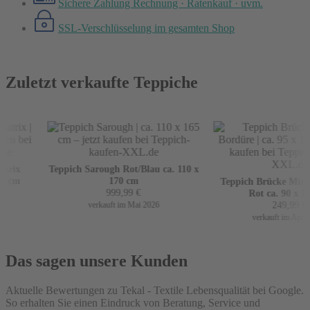
Sichere Zahlung
Rechnung · Ratenkauf · uvm.
SSL-Verschlüsselung
im gesamten Shop
Zuletzt verkaufte Teppiche
rix
Teppich Sarough Rot/Blau ca. 110 x
 cm
170 cm
Teppich Brücke Mir mi
999,99
€
Rot ca. 90 x 160
249,99
€
verkauft im Mai 2026
verkauft im April 2
Das sagen unsere Kunden
Aktuelle Bewertungen zu Tekal - Textile Lebensqualität bei Google.
So erhalten Sie einen Eindruck von Beratung, Service und