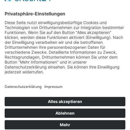
Stadtmühle Waldenbuch
Mühlenprodukte, Säfte, Tiernahrung & Züchterbedarf
Feuerwerk XXL
Pyrotechnik online bestellen
© 2017-2026 ·
Tekal – Textile Lebensqualität
| Einzelstücke mit
Charakter – Exklusive moderne Teppiche und handverlesene
Orientteppiche
Alle Preise inkl. der gesetzlichen MwSt. · Die durchgestrichenen Preise
entsprechen, sofern nicht anders angegeben, den bisherigen Preisen in
unserem Shop.
Cookie-Einstellungen
Suche
Suchen nach:
Suchen
Warenkorb
0
Ihr Konto
Sie sehen:
Teppich Gabbeh Beige ca. 70 x 140 cm
119
€
In den Warenkorb