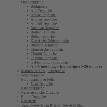
Orientteppiche
Bildmotive
Alte Teppiche
Antike Teppiche
Afghan Teppiche
Ardebil Teppiche
Bachtiari Teppiche
Berber Teppiche
Bidjar Teppiche
Klassische Bilderteppiche
Buchara Teppiche
Chinesische Teppiche
Choobi Teppiche
Farahan Teppiche
Gabbeh & Lori Teppiche
Alle Unterkategorien anzeigen (+29 weitere)
Marken- & Designerteppiche
Seidenteppiche
Naturteppiche & Felle
Sisal-Teppiche
Kinderteppiche
Galerieteppiche & Läufer
Runde Teppiche
Kunstfelle
Teppichunterlagen & Anti-Rutsch-Matten