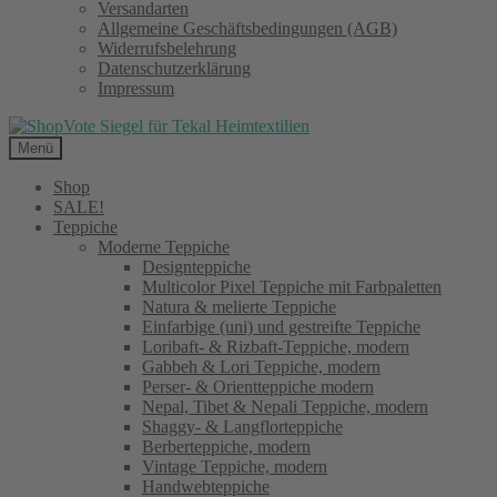
Versandarten
Allgemeine Geschäftsbedingungen (AGB)
Widerrufsbelehrung
Datenschutzerklärung
Impressum
Menü
Shop
SALE!
Teppiche
Moderne Teppiche
Designteppiche
Multicolor Pixel Teppiche mit Farbpaletten
Natura & melierte Teppiche
Einfarbige (uni) und gestreifte Teppiche
Loribaft- & Rizbaft-Teppiche, modern
Gabbeh & Lori Teppiche, modern
Perser- & Orientteppiche modern
Nepal, Tibet & Nepali Teppiche, modern
Shaggy- & Langflorteppiche
Berberteppiche, modern
Vintage Teppiche, modern
Handwebteppiche