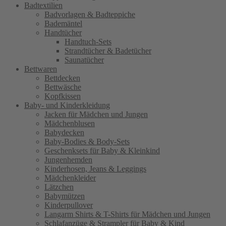
Badtextilien
Badvorlagen & Badteppiche
Bademäntel
Handtücher
Handtuch-Sets
Strandtücher & Badetücher
Saunatücher
Bettwaren
Bettdecken
Bettwäsche
Kopfkissen
Baby- und Kinderkleidung
Jacken für Mädchen und Jungen
Mädchenblusen
Babydecken
Baby-Bodies & Body-Sets
Geschenksets für Baby & Kleinkind
Jungenhemden
Kinderhosen, Jeans & Leggings
Mädchenkleider
Lätzchen
Babymützen
Kinderpullover
Langarm Shirts & T-Shirts für Mädchen und Jungen
Schlafanzüge & Strampler für Baby & Kind