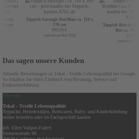
atrix
Teppich Sarough Rot/Blau ca. 110 x
60 cm
170 cm
Teppich Brücke Mir 
999,99
€
Rot ca. 90 x 
249,99
€
verkauft im Mai 2026
verkauft im Apri
Das sagen unsere Kunden
Aktuelle Bewertungen zu Tekal - Textile Lebensqualität bei Google.
So erhalten Sie einen Eindruck von Beratung, Service und
Einkaufserfahrung.
Über uns
Tekal – Textile Lebensqualität
Teppiche, Heimtextilien, Bettwaren, Baby- und Kinderkleidung
online bestellen oder im Fachgeschäft kaufen
Inh. Ellen Valipor-Faderl
Siemensstraße 66
70839 Gerlingen (bei Stuttgart)