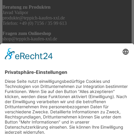
Beratung zu Produkten
Javad Valipor
produkte@teppich-kaufen-xxl.de
Telefon: +49 (0) 7156 / 35 99 613
Fragen zum Onlineshop
shop@teppich-kaufen-xxl.de
Partnerlinks
Tekal Teppichfachgeschäft
Ihr Teppichfachhandel bei Stuttgart
TeppichSpezialisten
Teppichwäsche & -reparatur
Stadtmühle Waldenbuch
Mühlenprodukte, Säfte, Tiernahrung & Züchterbedarf
Feuerwerk XXL
Pyrotechnik online bestellen
© 2017-2026 ·
Tekal – Textile Lebensqualität
| Einzelstücke mit
Charakter – Exklusive moderne Teppiche und handverlesene
Orientteppiche
Alle Preise inkl. der gesetzlichen MwSt. · Die durchgestrichenen Preise