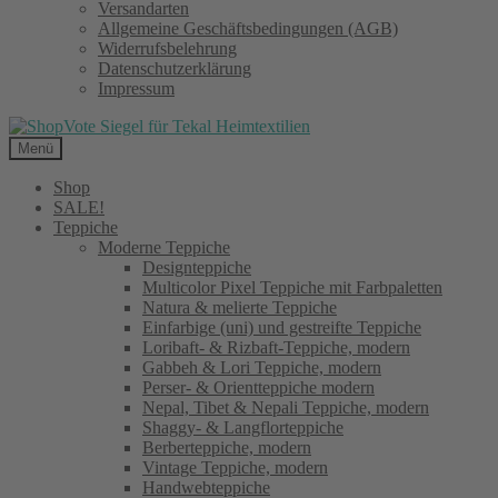
Versandarten
Allgemeine Geschäftsbedingungen (AGB)
Widerrufsbelehrung
Datenschutzerklärung
Impressum
Menü
Shop
SALE!
Teppiche
Moderne Teppiche
Designteppiche
Multicolor Pixel Teppiche mit Farbpaletten
Natura & melierte Teppiche
Einfarbige (uni) und gestreifte Teppiche
Loribaft- & Rizbaft-Teppiche, modern
Gabbeh & Lori Teppiche, modern
Perser- & Orientteppiche modern
Nepal, Tibet & Nepali Teppiche, modern
Shaggy- & Langflorteppiche
Berberteppiche, modern
Vintage Teppiche, modern
Handwebteppiche