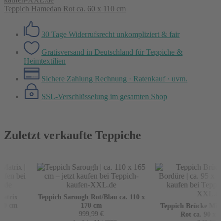
Teppich Hamedan Rot ca. 60 x 110 cm
30 Tage Widerrufsrecht
unkompliziert & fair
Gratisversand in Deutschland
für Teppiche &
Heimtextilien
Sichere Zahlung
Rechnung · Ratenkauf · uvm.
SSL-Verschlüsselung
im gesamten Shop
Zuletzt verkaufte Teppiche
trix
Teppich Sarough Rot/Blau ca. 110 x
0 cm
170 cm
Teppich Brücke Mir m
999,99
€
Rot ca. 90 x 16