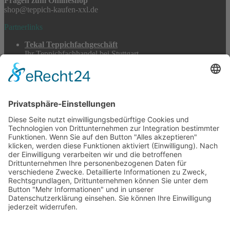
Fragen zum Onlineshop
shop@teppich-kaufen-xxl.de
Partnerlinks
Tekal Teppichfachgeschäft
Ihr Teppichfachhandel bei Stuttgart
TeppichSpezialisten
Teppichwäsche & -reparatur
Stadtmühle Waldenbuch
Mühlenprodukte, Säfte, Tiernahrung & Züchterbedarf
Feuerwerk XXL
Pyrotechnik online bestellen
© 2017-2026 ·
Tekal – Textile Lebensqualität
| Einzelstücke mit
Charakter – Exklusive moderne Teppiche und handverlesene
Orientteppiche
Alle Preise inkl. der gesetzlichen MwSt. · Die durchgestrichenen Preise
entsprechen, sofern nicht anders angegeben, den bisherigen Preisen in
unserem Shop.
Cookie-Einstellungen
Suche