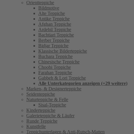
Orientteppiche
Bildmotive
Alte Teppiche
Antike Teppiche
Afghan Teppiche
Ardebil Teppiche
Bachtiari Teppiche
Berber Teppiche
Bidjar Teppiche
Klassische Bilderteppiche
Buchara Teppiche
Chinesische Teppiche
Choobi Teppiche
Farahan Teppiche
Gabbeh & Lori Teppiche
Alle Unterkategorien anzeigen (+29 weitere)
Marken- & Designerteppiche
Seidenteppiche
Naturteppiche & Felle
Sisal-Teppiche
Kinderteppiche
Galerieteppiche & Läufer
Runde Teppiche
Kunstfelle
Teppichunterlagen & Anti-Rutsch-Matten