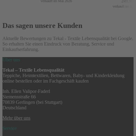
249,99
€
verkauft im Mai 2026
verkauft im April 
Das sagen unsere Kunden
Aktuelle Bewertungen zu Tekal - Textile Lebensqualität bei Google.
So erhalten Sie einen Eindruck von Beratung, Service und
Einkaufserfahrung.
Über uns
Tekal – Textile Lebensqualität
Teppiche, Heimtextilien, Bettwaren, Baby- und Kinderkleidung
online bestellen oder im Fachgeschäft kaufen
Inh. Ellen Valipor-Faderl
Siemensstraße 66
70839 Gerlingen (bei Stuttgart)
Deutschland
Mehr über uns
Service