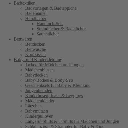
Badtextilien
Badvorlagen & Badteppiche
Bademäntel
Handtücher
Handtuch-Sets
Strandtücher & Badetücher
Saunatücher
Bettwaren
Bettdecken
Bettwäsche
Kopfkissen
Baby- und Kinderkleidung
Jacken für Mädchen und Jungen
Mädchenblusen
Babydecken
Baby-Bodies & Body-Sets
Geschenksets für Baby & Kleinkind
Jungenhemden
Kinderhosen, Jeans & Leggings
Mädchenkleider
Lätzchen
Babymützen
Kinderpullover
Langarm Shirts & T-Shirts für Mädchen und Jungen
Schlafanzüge & Strampler für Baby & Kind