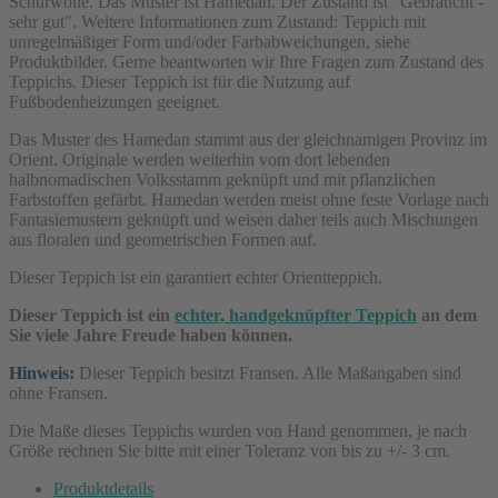
Schurwolle. Das Muster ist Hamedan. Der Zustand ist "Gebraucht -
sehr gut". Weitere Informationen zum Zustand: Teppich mit
unregelmäßiger Form und/oder Farbabweichungen, siehe
Produktbilder. Gerne beantworten wir Ihre Fragen zum Zustand des
Teppichs. Dieser Teppich ist für die Nutzung auf
Fußbodenheizungen geeignet.
Das Muster des Hamedan stammt aus der gleichnamigen Provinz im
Orient. Originale werden weiterhin vom dort lebenden
halbnomadischen Volksstamm geknüpft und mit pflanzlichen
Farbstoffen gefärbt. Hamedan werden meist ohne feste Vorlage nach
Fantasiemustern geknüpft und weisen daher teils auch Mischungen
aus floralen und geometrischen Formen auf.
Dieser Teppich ist ein garantiert echter Orientteppich.
Dieser Teppich ist ein
echter, handgeknüpfter Teppich
an dem
Sie viele Jahre Freude haben können.
Hinweis:
Dieser Teppich besitzt Fransen. Alle Maßangaben sind
ohne Fransen.
Die Maße dieses Teppichs wurden von Hand genommen, je nach
Größe rechnen Sie bitte mit einer Toleranz von bis zu +/- 3 cm.
Produktdetails