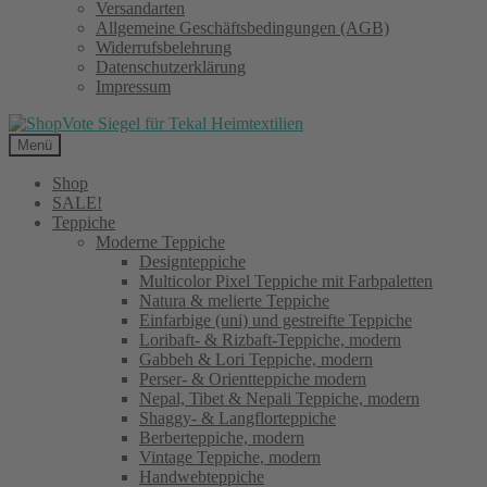
Versandarten
Allgemeine Geschäftsbedingungen (AGB)
Widerrufsbelehrung
Datenschutzerklärung
Impressum
Menü
Shop
SALE!
Teppiche
Moderne Teppiche
Designteppiche
Multicolor Pixel Teppiche mit Farbpaletten
Natura & melierte Teppiche
Einfarbige (uni) und gestreifte Teppiche
Loribaft- & Rizbaft-Teppiche, modern
Gabbeh & Lori Teppiche, modern
Perser- & Orientteppiche modern
Nepal, Tibet & Nepali Teppiche, modern
Shaggy- & Langflorteppiche
Berberteppiche, modern
Vintage Teppiche, modern
Handwebteppiche