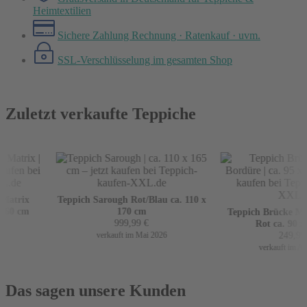
Heimtextilien
Sichere Zahlung
Rechnung · Ratenkauf · uvm.
SSL-Verschlüsselung
im gesamten Shop
Zuletzt verkaufte Teppiche
Matrix
Teppich Sarough Rot/Blau ca. 110 x
160 cm
170 cm
Teppich Brücke Mir
999,99
€
Rot ca. 90 x 
249,99
€
verkauft im Mai 2026
verkauft im Apri
Das sagen unsere Kunden