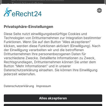
TeppichSpezialisten
Teppichwäsche & -reparatur
Stadtmühle Waldenbuch
Mühlenprodukte, Säfte, Tiernahrung & Züchterbedarf
Feuerwerk XXL
Pyrotechnik online bestellen
© 2017-2026 ·
Tekal – Textile Lebensqualität
| Einzelstücke mit
Charakter – Exklusive moderne Teppiche und handverlesene
Orientteppiche
Alle Preise inkl. der gesetzlichen MwSt. · Die durchgestrichenen Preise
entsprechen, sofern nicht anders angegeben, den bisherigen Preisen in
unserem Shop.
Cookie-Einstellungen
Suche
Suchen nach:
Suchen
Warenkorb
0
Ihr Konto