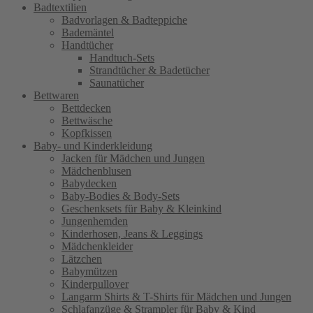
Badtextilien
Badvorlagen & Badteppiche
Bademäntel
Handtücher
Handtuch-Sets
Strandtücher & Badetücher
Saunatücher
Bettwaren
Bettdecken
Bettwäsche
Kopfkissen
Baby- und Kinderkleidung
Jacken für Mädchen und Jungen
Mädchenblusen
Babydecken
Baby-Bodies & Body-Sets
Geschenksets für Baby & Kleinkind
Jungenhemden
Kinderhosen, Jeans & Leggings
Mädchenkleider
Lätzchen
Babymützen
Kinderpullover
Langarm Shirts & T-Shirts für Mädchen und Jungen
Schlafanzüge & Strampler für Baby & Kind