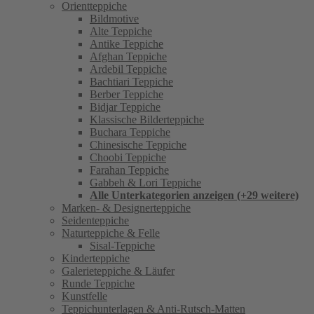
Orientteppiche
Bildmotive
Alte Teppiche
Antike Teppiche
Afghan Teppiche
Ardebil Teppiche
Bachtiari Teppiche
Berber Teppiche
Bidjar Teppiche
Klassische Bilderteppiche
Buchara Teppiche
Chinesische Teppiche
Choobi Teppiche
Farahan Teppiche
Gabbeh & Lori Teppiche
Alle Unterkategorien anzeigen (+29 weitere)
Marken- & Designerteppiche
Seidenteppiche
Naturteppiche & Felle
Sisal-Teppiche
Kinderteppiche
Galerieteppiche & Läufer
Runde Teppiche
Kunstfelle
Teppichunterlagen & Anti-Rutsch-Matten