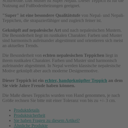
Schurwolle. Das Muster ist Super Nepali. Dieser Teppich ist für die
Nutzung auf Fußbodenheizungen geeignet.
"Super" ist eine besondere Qualitätstufe
von Nepal- und Nepali-
Teppichen, die strapazierfähiger und zugleich feiner ist.
Geknüpft auf nepalesische Art
und nach nepalesischen Mustern.
Die Besonderheit liegt im rustikalen Charakter. Farben und Muster
sind harmonisch aufeinander abgestimmt und orientieren sich meist
an aktuellen Trends.
Die Besonderheit von
echten nepalesischen Teppichen
liegt in
ihrem rustikalen Charakter. Farben und Muster sind harmonisch
aufeinander abgestimmt. In Nepal werden klassische nepalesische
Motive geknüpft aber auch moderne Designermotive.
Dieser Teppich ist ein
echter, handgeknüpfter Teppich
an dem
Sie viele Jahre Freude haben können.
Die Maße dieses Teppichs wurden von Hand genommen, je nach
Größe rechnen Sie bitte mit einer Toleranz von bis zu +/- 3 cm.
Produktdetails
Produktsicherheit
Sie haben Fragen zu diesem Artikel?
Ähnliche Produkte