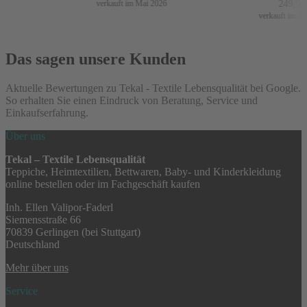
249,99
€
verkauft im Mai 2026
verkauft im Apri
Das sagen unsere Kunden
Aktuelle Bewertungen zu Tekal - Textile Lebensqualität bei Google.
So erhalten Sie einen Eindruck von Beratung, Service und
Einkaufserfahrung.
Über uns
Tekal – Textile Lebensqualität
Teppiche, Heimtextilien, Bettwaren, Baby- und Kinderkleidung
online bestellen oder im Fachgeschäft kaufen
Inh. Ellen Valipor-Faderl
Siemensstraße 66
70839 Gerlingen (bei Stuttgart)
Deutschland
Mehr über uns
Service