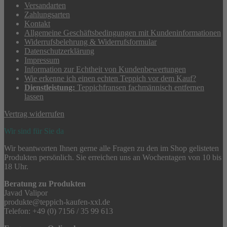
Versandarten
Zahlungsarten
Kontakt
Allgemeine Geschäftsbedingungen mit Kundeninformationen
Widerrufsbelehrung & Widerrufsformular
Datenschutzerklärung
Impressum
Information zur Echtheit von Kundenbewertungen
Wie erkenne ich einen echten Teppich vor dem Kauf?
Dienstleistung:
Teppichfransen fachmännisch entfernen
lassen
Vertrag widerrufen
Wir sind für Sie da
Wir beantworten Ihnen gerne alle Fragen zu den im Shop gelisteten
Produkten persönlich. Sie erreichen uns an Wochentagen von 10 bis
18 Uhr.
Beratung zu Produkten
Javad Valipor
produkte@teppich-kaufen-xxl.de
Telefon: +49 (0) 7156 / 35 99 613