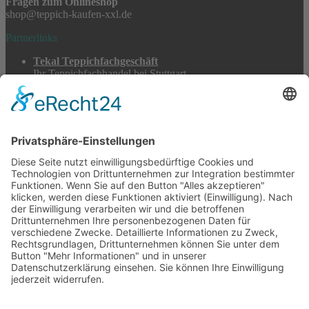
Fragen zum Onlineshop
shop@teppich-kaufen-xxl.de
Partnerlinks
Tekal Teppichfachgeschäft
Ihr Teppichfachhandel bei Stuttgart
TeppichSpezialisten
Teppichwäsche & -reparatur
Stadtmühle Waldenbuch
Mühlenprodukte, Säfte, Tiernahrung & Züchterbedarf
Feuerwerk XXL
Pyrotechnik online bestellen
© 2017-2026 ·
Tekal – Textile Lebensqualität
| Einzelstücke mit
Charakter – Exklusive moderne Teppiche und handverlesene
Orientteppiche
Alle Preise inkl. der gesetzlichen MwSt. · Die durchgestrichenen Preise
entsprechen, sofern nicht anders angegeben, den bisherigen Preisen in
unserem Shop.
Cookie-Einstellungen
Suche