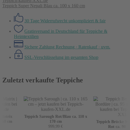
Teppich Super Nepali Blau ca. 100 x 160 cm
30 Tage Widerrufsrecht
unkompliziert & fair
Gratisversand in Deutschland
für Teppiche &
Heimtextilien
Sichere Zahlung
Rechnung · Ratenkauf · uvm.
SSL-Verschlüsselung
im gesamten Shop
Zuletzt verkaufte Teppiche
Matrix
Teppich Sarough Rot/Blau ca. 110 x
160 cm
170 cm
Teppich Brücke Mir
999,99
€
Rot ca. 90 x 