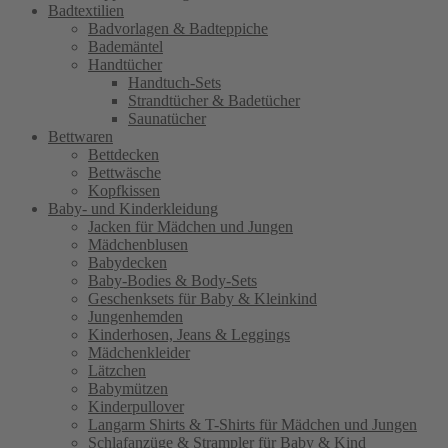
Badtextilien
Badvorlagen & Badteppiche
Bademäntel
Handtücher
Handtuch-Sets
Strandtücher & Badetücher
Saunatücher
Bettwaren
Bettdecken
Bettwäsche
Kopfkissen
Baby- und Kinderkleidung
Jacken für Mädchen und Jungen
Mädchenblusen
Babydecken
Baby-Bodies & Body-Sets
Geschenksets für Baby & Kleinkind
Jungenhemden
Kinderhosen, Jeans & Leggings
Mädchenkleider
Lätzchen
Babymützen
Kinderpullover
Langarm Shirts & T-Shirts für Mädchen und Jungen
Schlafanzüge & Strampler für Baby & Kind