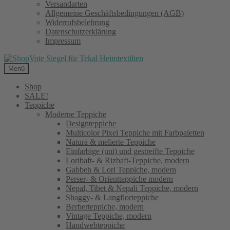
Versandarten
Allgemeine Geschäftsbedingungen (AGB)
Widerrufsbelehrung
Datenschutzerklärung
Impressum
Menü
Shop
SALE!
Teppiche
Moderne Teppiche
Designteppiche
Multicolor Pixel Teppiche mit Farbpaletten
Natura & melierte Teppiche
Einfarbige (uni) und gestreifte Teppiche
Loribaft- & Rizbaft-Teppiche, modern
Gabbeh & Lori Teppiche, modern
Perser- & Orientteppiche modern
Nepal, Tibet & Nepali Teppiche, modern
Shaggy- & Langflorteppiche
Berberteppiche, modern
Vintage Teppiche, modern
Handwebteppiche