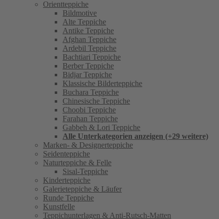
Orientteppiche
Bildmotive
Alte Teppiche
Antike Teppiche
Afghan Teppiche
Ardebil Teppiche
Bachtiari Teppiche
Berber Teppiche
Bidjar Teppiche
Klassische Bilderteppiche
Buchara Teppiche
Chinesische Teppiche
Choobi Teppiche
Farahan Teppiche
Gabbeh & Lori Teppiche
Alle Unterkategorien anzeigen (+29 weitere)
Marken- & Designerteppiche
Seidenteppiche
Naturteppiche & Felle
Sisal-Teppiche
Kinderteppiche
Galerieteppiche & Läufer
Runde Teppiche
Kunstfelle
Teppichunterlagen & Anti-Rutsch-Matten