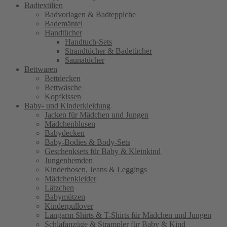
Badtextilien
Badvorlagen & Badteppiche
Bademäntel
Handtücher
Handtuch-Sets
Strandtücher & Badetücher
Saunatücher
Bettwaren
Bettdecken
Bettwäsche
Kopfkissen
Baby- und Kinderkleidung
Jacken für Mädchen und Jungen
Mädchenblusen
Babydecken
Baby-Bodies & Body-Sets
Geschenksets für Baby & Kleinkind
Jungenhemden
Kinderhosen, Jeans & Leggings
Mädchenkleider
Lätzchen
Babymützen
Kinderpullover
Langarm Shirts & T-Shirts für Mädchen und Jungen
Schlafanzüge & Strampler für Baby & Kind