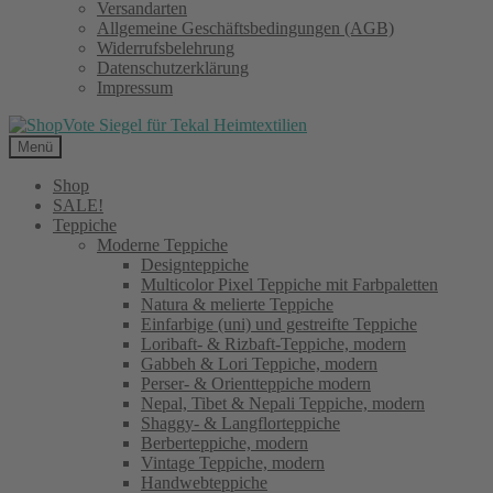
Versandarten
Allgemeine Geschäftsbedingungen (AGB)
Widerrufsbelehrung
Datenschutzerklärung
Impressum
Menü
Shop
SALE!
Teppiche
Moderne Teppiche
Designteppiche
Multicolor Pixel Teppiche mit Farbpaletten
Natura & melierte Teppiche
Einfarbige (uni) und gestreifte Teppiche
Loribaft- & Rizbaft-Teppiche, modern
Gabbeh & Lori Teppiche, modern
Perser- & Orientteppiche modern
Nepal, Tibet & Nepali Teppiche, modern
Shaggy- & Langflorteppiche
Berberteppiche, modern
Vintage Teppiche, modern
Handwebteppiche