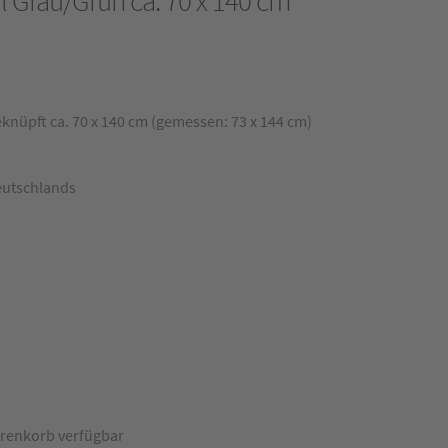
 Grau/Grün ca. 70 x 140 cm
nüpft ca. 70 x 140 cm (gemessen: 73 x 144 cm)
eutschlands
renkorb verfügbar