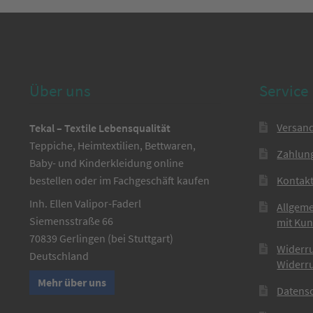
Über uns
Service
Versan
Tekal – Textile Lebensqualität
Teppiche, Heimtextilien, Bettwaren,
Zahlun
Baby- und Kinderkleidung online
bestellen oder im Fachgeschäft kaufen
Kontak
Inh. Ellen Valipor-Faderl
Allgem
Siemensstraße 66
mit Ku
70839 Gerlingen (bei Stuttgart)
Widerr
Deutschland
Widerr
Mehr über uns
Datens