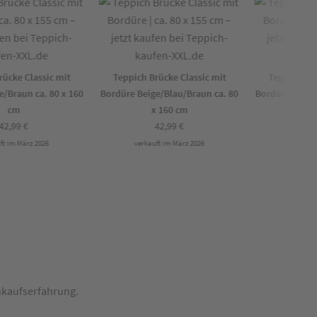
cke Classic mit
Teppich Brücke Classic mit
Teppich Brück
Braun ca. 80 x 160
Bordüre Beige/Blau/Braun ca. 80
Bordüre Beige/Br
cm
x 160 cm
c
2,99
€
42,99
€
42,
 im März 2026
verkauft im März 2026
verkauft i
inkaufserfahrung.