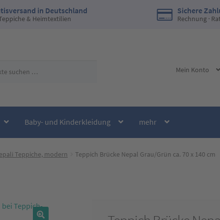
tisversand in Deutschland
Sichere Zah
 Teppiche & Heimtextilien
Rechnung · Ra
Mein Konto
Baby- und Kinderkleidung
mehr
Nepali Teppiche, modern
Teppich Brücke Nepal Grau/Grün ca. 70 x 140 cm