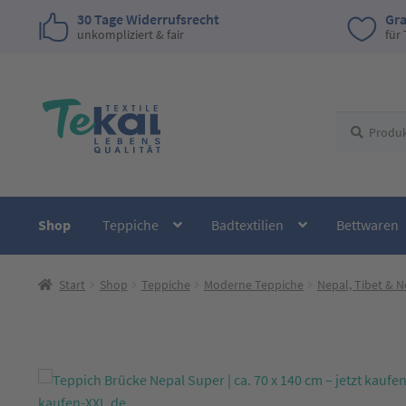
30 Tage Widerrufsrecht
Gra
unkompliziert & fair
für
Zur
Zum
Suchen
Suchen
Navigation
Inhalt
nach:
springen
springen
Shop
Teppiche
Badtextilien
Bettwaren
Start
Shop
Teppiche
Moderne Teppiche
Nepal, Tibet & 