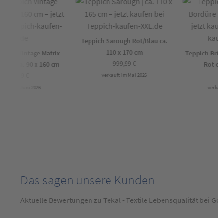
Teppich Sarough Rot/Blau ca.
110 x 170 cm
ich Vintage Matrix
Teppich Brüc
999,99
€
ot ca. 90 x 160 cm
Rot ca
289,99
€
2
verkauft im Mai 2026
uft im Juni 2026
verkauf
Das sagen unsere Kunden
Aktuelle Bewertungen zu Tekal - Textile Lebensqualität bei 