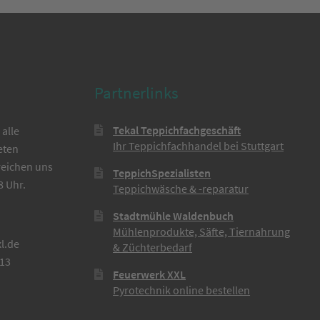
Partnerlinks
Tekal Teppichfachgeschäft
alle
Ihr Teppichfachhandel bei Stuttgart
eten
reichen uns
TeppichSpezialisten
8 Uhr.
Teppichwäsche & -reparatur
Stadtmühle Waldenbuch
Mühlenprodukte, Säfte, Tiernahrung
l.de
& Züchterbedarf
613
Feuerwerk XXL
Pyrotechnik online bestellen