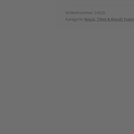
70
x
Artikelnummer:
14525
Kategorie:
Nepal, Tibet & Nepali Tepp
140
cm
Menge