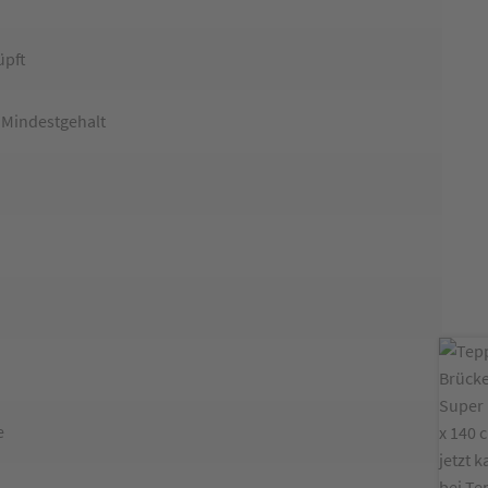
üpft
 Mindestgehalt
n
e