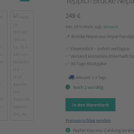
Teppich Brücke Nepal
🔍
249
€
inkl. 19 % MwSt.
zzgl.
Versand
📌 Brücke Nepal aus Nepal handgek
✅ Einzelstück – sofort verfügbar
✅ Versand kostenlos innerhalb D
✅ 30 Tage Rückgabe
Lieferzeit:
1-3 Tage
Noch 1 vorrätig
Teppich
In den Warenkorb
Brücke
Nepal
Preisvorschlag senden
Grau/Grün
PayPal-Express-Zahlung im Wa
ca.