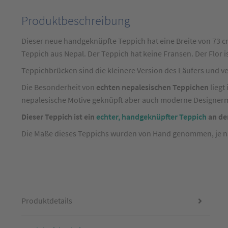
Produktbeschreibung
Produktbeschreibung
für
Dieser neue handgeknüpfte Teppich hat eine Breite von 73 c
Teppich
Teppich aus Nepal. Der Teppich hat keine Fransen. Der Flor 
Brücke
Teppichbrücken sind die kleinere Version des Läufers und v
Nepal
Die Besonderheit von
echten nepalesischen Teppichen
liegt
Grau/Grün
nepalesische Motive geknüpft aber auch moderne Designerm
ca.
Dieser Teppich ist ein
echter, handgeknüpfter Teppich
an de
70
x
Die Maße dieses Teppichs wurden von Hand genommen, je nach
140
cm
Produktdetails