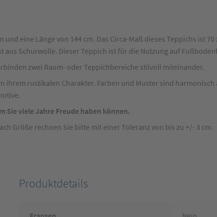
m und eine Länge von 144 cm. Das Circa-Maß dieses Teppichs ist 70
ist aus Schurwolle. Dieser Teppich ist für die Nutzung auf Fußbode
erbinden zwei Raum- oder Teppichbereiche stilvoll miteinander.
 in ihrem rustikalen Charakter. Farben und Muster sind harmonisch
otive.
m Sie viele Jahre Freude haben können.
 Größe rechnen Sie bitte mit einer Toleranz von bis zu +/- 3 cm.
Produktdetails
Fransen
Nein