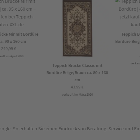
ke Mir mit Bordüre
Teppich Brü
. 90 x 160 cm
Bordüre Beige/
49,99
€
4
t im April 2026
verkauft
Teppich Brücke Classic mit
Bordüre Beige/Braun ca. 80 x 160
cm
43,99
€
verkauft im März 2026
Google. So erhalten Sie einen Eindruck von Beratung, Service und E