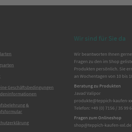
Wir sind für Sie da
darten
Wir beantworten Ihnen gerne 
Fragen zu den im Shop gelist
gsarten
Produkten persönlich. Sie er
t
an Wochentagen von 10 bis 1
Beratung zu Produkten
eine Geschäftsbedingungen
Javad Valipor
ndeninformationen
produkte@teppich-kaufen-xx
ufsbelehrung &
Telefon: +49 (0) 7156 / 35 99 
ufsformular
Fragen zum Onlineshop
chutzerklärung
shop@teppich-kaufen-xxl.de