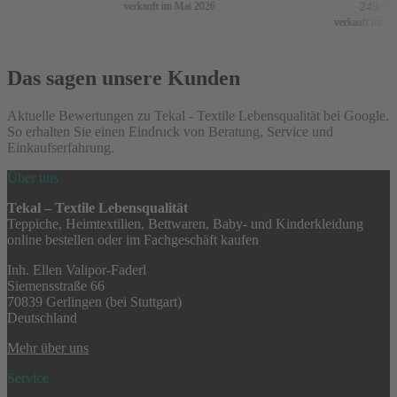
249,99
€
verkauft im Mai 2026
verkauft im Apri
Das sagen unsere Kunden
Aktuelle Bewertungen zu Tekal - Textile Lebensqualität bei Google.
So erhalten Sie einen Eindruck von Beratung, Service und
Einkaufserfahrung.
Über uns
Tekal – Textile Lebensqualität
Teppiche, Heimtextilien, Bettwaren, Baby- und Kinderkleidung
online bestellen oder im Fachgeschäft kaufen
Inh. Ellen Valipor-Faderl
Siemensstraße 66
70839 Gerlingen (bei Stuttgart)
Deutschland
Mehr über uns
Service