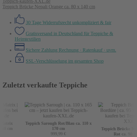
Teppich Brücke Nepali Orange ca. 80 x 140 cm
30 Tage Widerrufsrecht
unkompliziert & fair
Gratisversand in Deutschland
für Teppiche &
Heimtextilien
Sichere Zahlung
Rechnung · Ratenkauf · uvm.
SSL-Verschlüsselung
im gesamten Shop
Zuletzt verkaufte Teppiche
atrix
Teppich Sarough Rot/Blau ca. 110 x
160 cm
170 cm
Teppich Brücke Mir
999,99
€
Rot ca. 90 x 