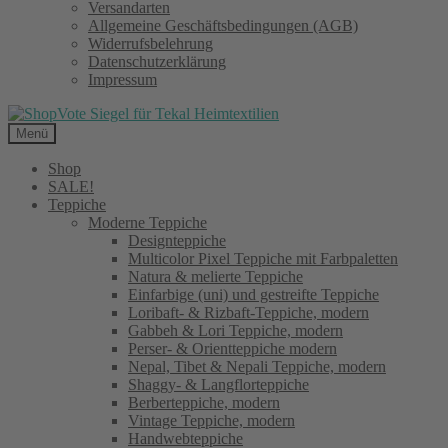
Versandarten
Allgemeine Geschäftsbedingungen (AGB)
Widerrufsbelehrung
Datenschutzerklärung
Impressum
Menü
Shop
SALE!
Teppiche
Moderne Teppiche
Designteppiche
Multicolor Pixel Teppiche mit Farbpaletten
Natura & melierte Teppiche
Einfarbige (uni) und gestreifte Teppiche
Loribaft- & Rizbaft-Teppiche, modern
Gabbeh & Lori Teppiche, modern
Perser- & Orientteppiche modern
Nepal, Tibet & Nepali Teppiche, modern
Shaggy- & Langflorteppiche
Berberteppiche, modern
Vintage Teppiche, modern
Handwebteppiche