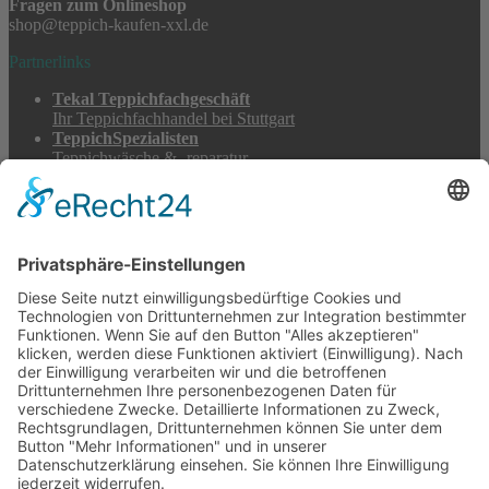
Fragen zum Onlineshop
shop@teppich-kaufen-xxl.de
Partnerlinks
Tekal Teppichfachgeschäft
Ihr Teppichfachhandel bei Stuttgart
TeppichSpezialisten
Teppichwäsche & -reparatur
Stadtmühle Waldenbuch
Mühlenprodukte, Säfte, Tiernahrung & Züchterbedarf
Feuerwerk XXL
Pyrotechnik online bestellen
© 2017-2026 ·
Tekal – Textile Lebensqualität
| Einzelstücke mit
Charakter – Exklusive moderne Teppiche und handverlesene
Orientteppiche
Alle Preise inkl. der gesetzlichen MwSt. · Die durchgestrichenen Preise
entsprechen, sofern nicht anders angegeben, den bisherigen Preisen in
unserem Shop.
Cookie-Einstellungen
Suche