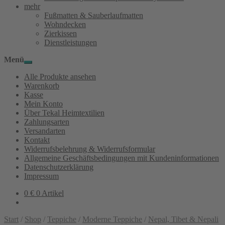
mehr
Fußmatten & Sauberlaufmatten
Wohndecken
Zierkissen
Dienstleistungen
Menü
Alle Produkte ansehen
Warenkorb
Kasse
Mein Konto
Über Tekal Heimtextilien
Zahlungsarten
Versandarten
Kontakt
Widerrufsbelehrung & Widerrufsformular
Allgemeine Geschäftsbedingungen mit Kundeninformationen
Datenschutzerklärung
Impressum
0
€
0 Artikel
Start
/
Shop
/
Teppiche
/
Moderne Teppiche
/
Nepal, Tibet & Nepali