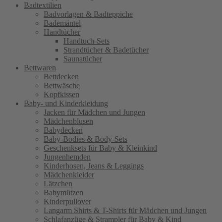
Badtextilien
Badvorlagen & Badteppiche
Bademäntel
Handtücher
Handtuch-Sets
Strandtücher & Badetücher
Saunatücher
Bettwaren
Bettdecken
Bettwäsche
Kopfkissen
Baby- und Kinderkleidung
Jacken für Mädchen und Jungen
Mädchenblusen
Babydecken
Baby-Bodies & Body-Sets
Geschenksets für Baby & Kleinkind
Jungenhemden
Kinderhosen, Jeans & Leggings
Mädchenkleider
Lätzchen
Babymützen
Kinderpullover
Langarm Shirts & T-Shirts für Mädchen und Jungen
Schlafanzüge & Strampler für Baby & Kind