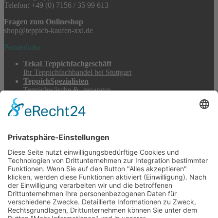
Telefon: +49 (0) 7156 / 35 99 613
Fragen zum Onlineshop
shop@teppich-kaufen-xxl.de
Partnerlinks
Tekal Teppichfachgeschäft
Ihr Teppichfachhandel bei Stuttgart
TeppichSpezialisten
Teppichwäsche & -reparatur
Stadtmühle Waldenbuch
Mühlenprodukte, Säfte, Tiernahrung & Züchterbedarf
Feuerwerk XXL
Pyrotechnik online bestellen
© 2017-2026 ·
Tekal – Textile Lebensqualität
| Einzelstücke mit
Charakter – Exklusive moderne Teppiche und handverlesene
Orientteppiche
Alle Preise inkl. der gesetzlichen MwSt. · Die durchgestrichenen Preise
entsprechen, sofern nicht anders angegeben, den bisherigen Preisen in
unserem Shop.
Cookie-Einstellungen