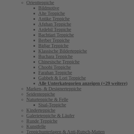
Orientteppiche
Bildmotive
Alte Teppiche
Antike Teppiche
Afghan Teppiche
Ardebil Teppiche
Bachtiari Teppiche
Berber Teppiche
Bidjar Teppiche
Klassische Bilderteppiche
Buchara Teppiche
Chinesische Teppiche
Choobi Teppiche
Farahan Teppiche
Gabbeh & Lori Teppiche
Alle Unterkategorien anzeigen (+29 weitere)
Marken- & Designerteppiche
Seidenteppiche
Naturteppiche & Felle
Sisal-Teppiche
Kinderteppiche
Galerieteppiche & Läufer
Runde Teppiche
Kunstfelle
Teppichunterlagen & Anti-Rutsch-Matten