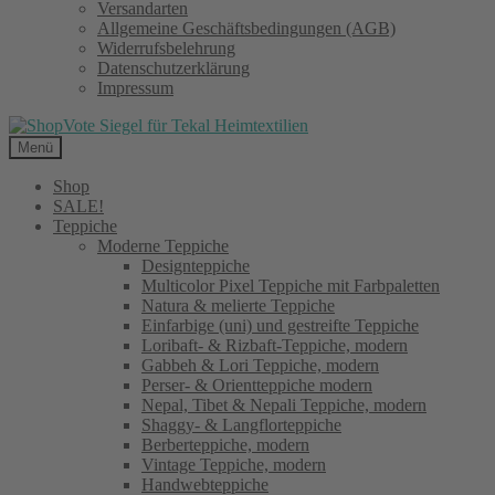
Versandarten
Allgemeine Geschäftsbedingungen (AGB)
Widerrufsbelehrung
Datenschutzerklärung
Impressum
Menü
Shop
SALE!
Teppiche
Moderne Teppiche
Designteppiche
Multicolor Pixel Teppiche mit Farbpaletten
Natura & melierte Teppiche
Einfarbige (uni) und gestreifte Teppiche
Loribaft- & Rizbaft-Teppiche, modern
Gabbeh & Lori Teppiche, modern
Perser- & Orientteppiche modern
Nepal, Tibet & Nepali Teppiche, modern
Shaggy- & Langflorteppiche
Berberteppiche, modern
Vintage Teppiche, modern
Handwebteppiche