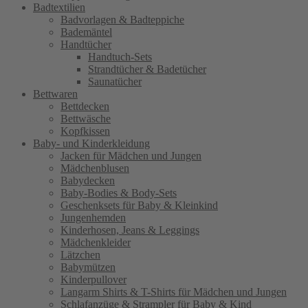
Badtextilien
Badvorlagen & Badteppiche
Bademäntel
Handtücher
Handtuch-Sets
Strandtücher & Badetücher
Saunatücher
Bettwaren
Bettdecken
Bettwäsche
Kopfkissen
Baby- und Kinderkleidung
Jacken für Mädchen und Jungen
Mädchenblusen
Babydecken
Baby-Bodies & Body-Sets
Geschenksets für Baby & Kleinkind
Jungenhemden
Kinderhosen, Jeans & Leggings
Mädchenkleider
Lätzchen
Babymützen
Kinderpullover
Langarm Shirts & T-Shirts für Mädchen und Jungen
Schlafanzüge & Strampler für Baby & Kind