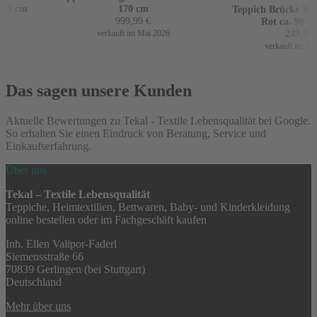
60 cm
170 cm
Teppich Brücke Mir 
999,99
€
Rot ca. 90 x 1
249,99
€
verkauft im Mai 2026
verkauft im April
Das sagen unsere Kunden
Aktuelle Bewertungen zu Tekal - Textile Lebensqualität bei Google.
So erhalten Sie einen Eindruck von Beratung, Service und
Einkaufserfahrung.
Über uns
Tekal – Textile Lebensqualität
Teppiche, Heimtextilien, Bettwaren, Baby- und Kinderkleidung
online bestellen oder im Fachgeschäft kaufen
Inh. Ellen Valipor-Faderl
Siemensstraße 66
70839 Gerlingen (bei Stuttgart)
Deutschland
Mehr über uns