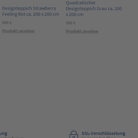
Quadratischer
Designteppich Strawberry
Designteppich Grau ca. 200
Feeling Rot ca. 200 x 200 cm
x 200 cm
689
€
989
€
Produkt ansehen
Produkt ansehen
lung
SSL-Verschlüsselung