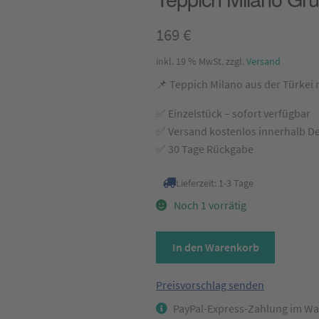
169
€
inkl. 19 % MwSt.
zzgl.
Versand
📌 Teppich Milano aus der Türkei
✅ Einzelstück – sofort verfügbar
✅ Versand kostenlos innerhalb D
✅ 30 Tage Rückgabe
Lieferzeit:
1-3 Tage
Noch 1 vorrätig
Teppich
In den Warenkorb
Milano
Grün
Preisvorschlag senden
ca.
PayPal-Express-Zahlung im Wa
160