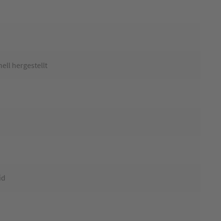
ell hergestellt
n
id