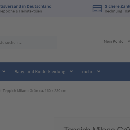
tisversand in Deutschland
Sichere Zah
 Teppiche & Heimtextilien
Rechnung · Ra
Mein Konto
Baby- und Kinderkleidung
mehr
Teppich Milano Grün ca. 160 x 230 cm
Teppich Milano Grü