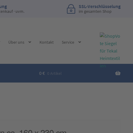
lung
SSL-Verschlüsselung
tenkauf · uvm.
im gesamten Shop
Über uns
Kontakt
Service
0
€
0 Artikel
n ca. 160 x 230 cm