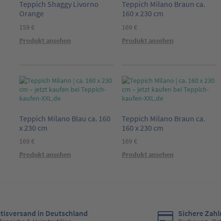
Teppich Shaggy Livorno
Teppich Milano Braun ca.
Orange
160 x 230 cm
159
€
169
€
Dieses
Produkt ansehen
Produkt ansehen
Produkt
weist
mehrere
Varianten
auf.
Die
Optionen
Teppich Milano Blau ca. 160
Teppich Milano Braun ca.
können
x 230 cm
160 x 230 cm
auf
169
€
169
€
der
Produkt ansehen
Produkt ansehen
Produktseite
gewählt
werden
tisversand in Deutschland
Sichere Zah