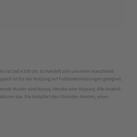
s ist 160 x 230 cm. Es handelt sich um einen maschinell
Teppich ist für die Nutzung auf Fußbodenheizungen geeignet.
ende Muster sind Konya, Hereke oder Kaysary. Alte Anatoli-
kturen dar. Die Knüpfart des Ghiordes-Knoten, eines