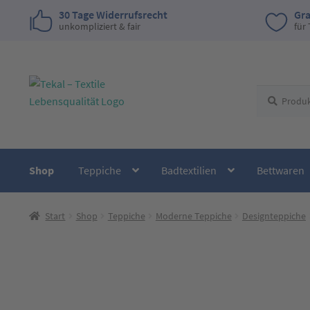
30 Tage Widerrufsrecht
Gra
unkompliziert & fair
für
Zur
Zum
Suchen
Suchen
Navigation
Inhalt
nach:
springen
springen
Shop
Teppiche
Badtextilien
Bettwaren
Start
Shop
Teppiche
Moderne Teppiche
Designteppiche