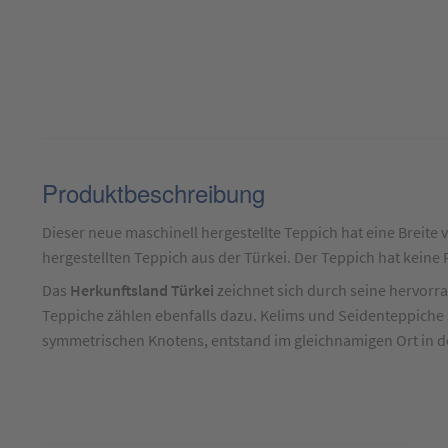
Produktbeschreibung
Produktbeschreibung
für
Dieser neue maschinell hergestellte Teppich hat eine Breite
Teppich
hergestellten Teppich aus der Türkei. Der Teppich hat keine
Milano
Das
Herkunftsland Türkei
zeichnet sich durch seine hervorr
Grün
Teppiche zählen ebenfalls dazu. Kelims und Seidenteppiche
ca.
symmetrischen Knotens, entstand im gleichnamigen Ort in de
160
x
230
cm