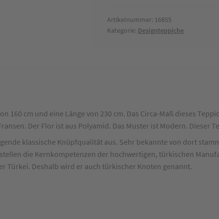
x
230
Artikelnummer:
16855
Kategorie:
Designteppiche
cm
Menge
 von 160 cm und eine Länge von 230 cm. Das Circa-Maß dieses Teppich
 Fransen. Der Flor ist aus Polyamid. Das Muster ist Modern. Dieser 
agende klassische Knüpfqualität aus. Sehr bekannte von dort stamm
 stellen die Kernkompetenzen der hochwertigen, türkischen Manufa
r Türkei. Deshalb wird er auch türkischer Knoten genannt.