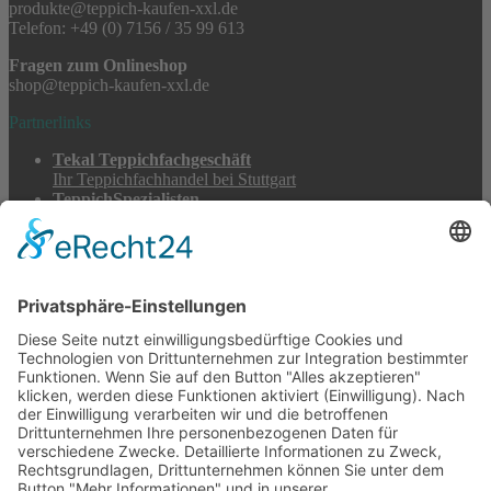
produkte@teppich-kaufen-xxl.de
Telefon: +49 (0) 7156 / 35 99 613
Fragen zum Onlineshop
shop@teppich-kaufen-xxl.de
Partnerlinks
Tekal Teppichfachgeschäft
Ihr Teppichfachhandel bei Stuttgart
TeppichSpezialisten
Teppichwäsche & -reparatur
Stadtmühle Waldenbuch
Mühlenprodukte, Säfte, Tiernahrung & Züchterbedarf
Feuerwerk XXL
Pyrotechnik online bestellen
© 2017-2026 ·
Tekal – Textile Lebensqualität
| Einzelstücke mit
Charakter – Exklusive moderne Teppiche und handverlesene
Orientteppiche
Alle Preise inkl. der gesetzlichen MwSt. · Die durchgestrichenen Preise
entsprechen, sofern nicht anders angegeben, den bisherigen Preisen in
unserem Shop.