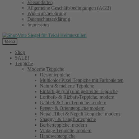
Versandarten
Allgemeine Geschäftsbedingungen (AGB)
Widerrufsbelehrung
Datenschutzerklärung
Impressum
Menü
Shop
SALE!
Teppiche
Moderne Teppiche
Designteppiche
Multicolor Pixel Teppiche mit Farbpaletten
Natura & melierte Teppiche
Einfarbige (uni) und gestreifte Teppiche
Loribaft- & Rizbaft-Teppiche, modern
Gabbeh & Lori Teppiche, modern
Perser- & Orientteppiche modern
Nepal, Tibet & Nepali Teppiche, modern
Shaggy- & Langflorteppiche
Berberteppiche, modern
Vintage Teppiche, modern
Handwebteppiche