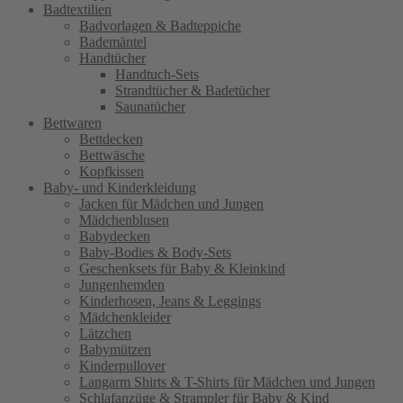
Badtextilien
Badvorlagen & Badteppiche
Bademäntel
Handtücher
Handtuch-Sets
Strandtücher & Badetücher
Saunatücher
Bettwaren
Bettdecken
Bettwäsche
Kopfkissen
Baby- und Kinderkleidung
Jacken für Mädchen und Jungen
Mädchenblusen
Babydecken
Baby-Bodies & Body-Sets
Geschenksets für Baby & Kleinkind
Jungenhemden
Kinderhosen, Jeans & Leggings
Mädchenkleider
Lätzchen
Babymützen
Kinderpullover
Langarm Shirts & T-Shirts für Mädchen und Jungen
Schlafanzüge & Strampler für Baby & Kind