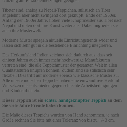
Nutzung auf Fußbodenheizungen geeignet.
Tibeter sind, analog zu Nepali-Teppichen, stilistisch an Tibet
angelehnt, aber nicht zwingend dort geknüpft. Ende der 1950er,
Anfang der 1960er Jahre, flohen viele Knüpfmeister aus Tibet nach
Nepal und übten dort ihre Kunst weiter aus. Dabei migrierten sie
auch ihre Musterwelt.
Moderne Muster spiegeln aktuelle Einrichtungstrends wider und
lassen sich sehr gut in die bestehende Einrichtung integrieren.
Das Herkunftsland Indien zeichnet sich dadurch aus, dass seit
einigen Jahren auch immer mehr hochwertige Manufakturen
vertreten sind, die alle Teppichmuster der gesamten Welt in allen
Qualitätsstufen knüpfen können. Zudem sind sie stilistisch sehr
flexibel. Dies trifft auf moderne ebenso wie klassische Muster zu.
Alle unsere indischen Teppiche haben eine einwandfreie Herkunft.
Wir setzen uns entschieden gegen schlechte Arbeitsbedingungen
und Kinderarbeit ein.
Dieser Teppich ist ein
echter, handgeknüpfter Teppich
an dem
Sie viele Jahre Freude haben können.
Die Maße dieses Teppichs wurden von Hand genommen, je nach
Größe rechnen Sie bitte mit einer Toleranz von bis zu +/- 3 cm.