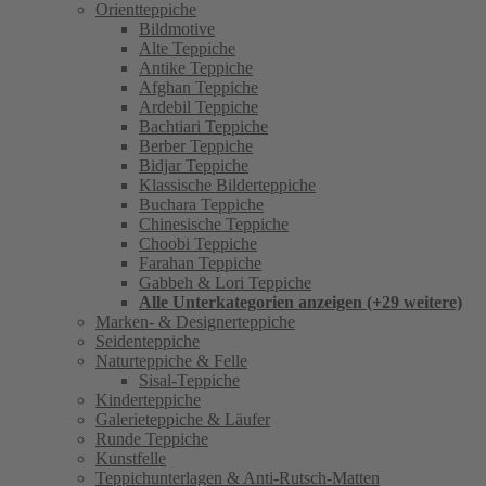
Orientteppiche
Bildmotive
Alte Teppiche
Antike Teppiche
Afghan Teppiche
Ardebil Teppiche
Bachtiari Teppiche
Berber Teppiche
Bidjar Teppiche
Klassische Bilderteppiche
Buchara Teppiche
Chinesische Teppiche
Choobi Teppiche
Farahan Teppiche
Gabbeh & Lori Teppiche
Alle Unterkategorien anzeigen (+29 weitere)
Marken- & Designerteppiche
Seidenteppiche
Naturteppiche & Felle
Sisal-Teppiche
Kinderteppiche
Galerieteppiche & Läufer
Runde Teppiche
Kunstfelle
Teppichunterlagen & Anti-Rutsch-Matten