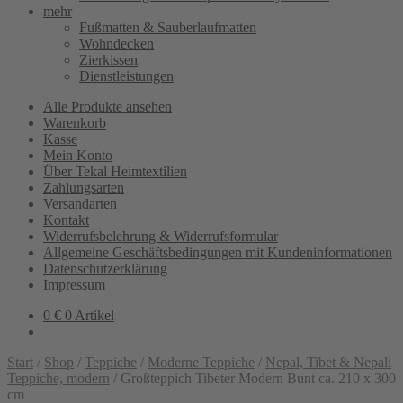
mehr
Fußmatten & Sauberlaufmatten
Wohndecken
Zierkissen
Dienstleistungen
Alle Produkte ansehen
Warenkorb
Kasse
Mein Konto
Über Tekal Heimtextilien
Zahlungsarten
Versandarten
Kontakt
Widerrufsbelehrung & Widerrufsformular
Allgemeine Geschäftsbedingungen mit Kundeninformationen
Datenschutzerklärung
Impressum
0
€
0 Artikel
Start
/
Shop
/
Teppiche
/
Moderne Teppiche
/
Nepal, Tibet & Nepali
Teppiche, modern
/
Großteppich Tibeter Modern Bunt ca. 210 x 300
cm