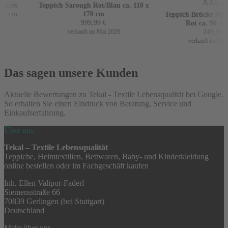
trix
Teppich Sarough Rot/Blau ca. 110 x
0 cm
170 cm
Teppich Brücke Mir m
999,99
€
Rot ca. 90 x 16
249,99
€
verkauft im Mai 2026
verkauft im April 
Das sagen unsere Kunden
Aktuelle Bewertungen zu Tekal - Textile Lebensqualität bei Google.
So erhalten Sie einen Eindruck von Beratung, Service und
Einkaufserfahrung.
Über uns
Tekal – Textile Lebensqualität
Teppiche, Heimtextilien, Bettwaren, Baby- und Kinderkleidung
online bestellen oder im Fachgeschäft kaufen
Inh. Ellen Valipor-Faderl
Siemensstraße 66
70839 Gerlingen (bei Stuttgart)
Deutschland
Mehr über uns