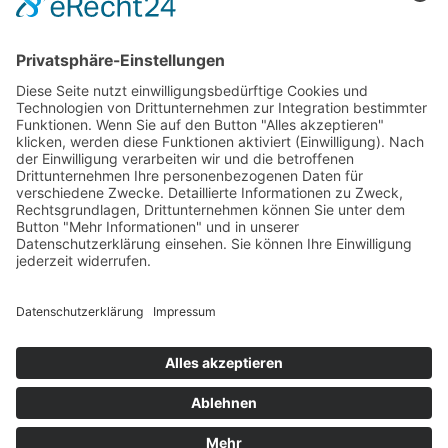
Mühlenprodukte, Säfte, Tiernahrung & Züchterbedarf
Feuerwerk XXL
Pyrotechnik online bestellen
© 2017-2026 ·
Tekal – Textile Lebensqualität
| Einzelstücke mit
Charakter – Exklusive moderne Teppiche und handverlesene
Orientteppiche
Alle Preise inkl. der gesetzlichen MwSt. · Die durchgestrichenen Preise
entsprechen, sofern nicht anders angegeben, den bisherigen Preisen in
unserem Shop.
Cookie-Einstellungen
Suche
Suchen nach:
Suchen
Warenkorb
0
Ihr Konto
Sie sehen:
Großteppich Nepali Super Blau ca. 200 x 300 cm
1495
€
In den Warenkorb