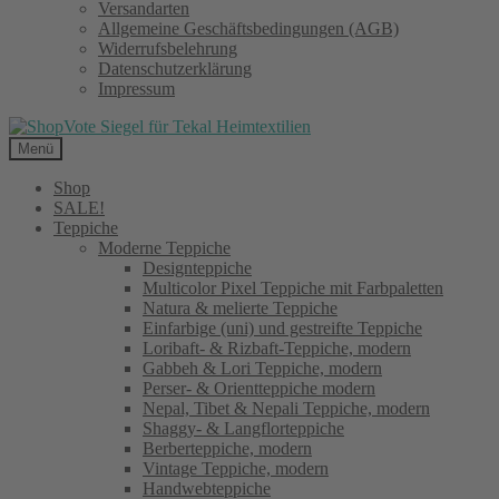
Versandarten
Allgemeine Geschäftsbedingungen (AGB)
Widerrufsbelehrung
Datenschutzerklärung
Impressum
Menü
Shop
SALE!
Teppiche
Moderne Teppiche
Designteppiche
Multicolor Pixel Teppiche mit Farbpaletten
Natura & melierte Teppiche
Einfarbige (uni) und gestreifte Teppiche
Loribaft- & Rizbaft-Teppiche, modern
Gabbeh & Lori Teppiche, modern
Perser- & Orientteppiche modern
Nepal, Tibet & Nepali Teppiche, modern
Shaggy- & Langflorteppiche
Berberteppiche, modern
Vintage Teppiche, modern
Handwebteppiche