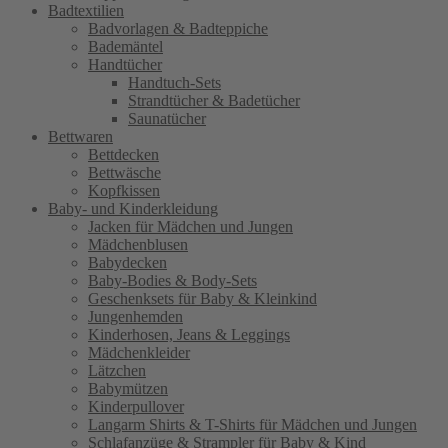
Badtextilien
Badvorlagen & Badteppiche
Bademäntel
Handtücher
Handtuch-Sets
Strandtücher & Badetücher
Saunatücher
Bettwaren
Bettdecken
Bettwäsche
Kopfkissen
Baby- und Kinderkleidung
Jacken für Mädchen und Jungen
Mädchenblusen
Babydecken
Baby-Bodies & Body-Sets
Geschenksets für Baby & Kleinkind
Jungenhemden
Kinderhosen, Jeans & Leggings
Mädchenkleider
Lätzchen
Babymützen
Kinderpullover
Langarm Shirts & T-Shirts für Mädchen und Jungen
Schlafanzüge & Strampler für Baby & Kind