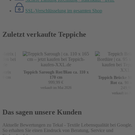
SSL-Verschlüsselung
im gesamten Shop
Zuletzt verkaufte Teppiche
trix
Teppich Sarough Rot/Blau ca. 110 x
0 cm
170 cm
Teppich Brücke Mir m
999,99
€
Rot ca. 90 x 1
249,99
€
verkauft im Mai 2026
verkauft im April
Das sagen unsere Kunden
Aktuelle Bewertungen zu Tekal - Textile Lebensqualität bei Google.
So erhalten Sie einen Eindruck von Beratung, Service und