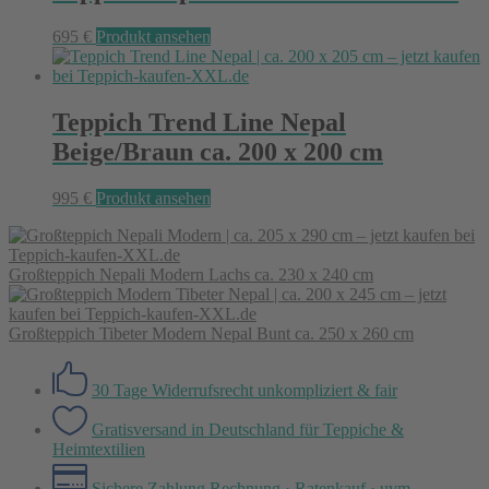
695
€
Produkt ansehen
Teppich Trend Line Nepal
Beige/Braun ca. 200 x 200 cm
995
€
Produkt ansehen
Großteppich Nepali Modern Lachs ca. 230 x 240 cm
Großteppich Tibeter Modern Nepal Bunt ca. 250 x 260 cm
30 Tage Widerrufsrecht
unkompliziert & fair
Gratisversand in Deutschland
für Teppiche &
Heimtextilien
Sichere Zahlung
Rechnung · Ratenkauf · uvm.