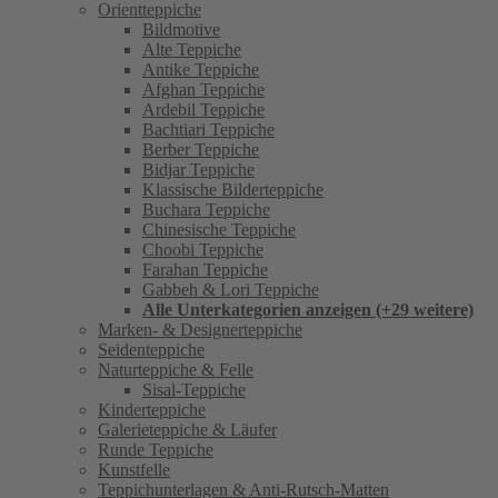
Orientteppiche
Bildmotive
Alte Teppiche
Antike Teppiche
Afghan Teppiche
Ardebil Teppiche
Bachtiari Teppiche
Berber Teppiche
Bidjar Teppiche
Klassische Bilderteppiche
Buchara Teppiche
Chinesische Teppiche
Choobi Teppiche
Farahan Teppiche
Gabbeh & Lori Teppiche
Alle Unterkategorien anzeigen (+29 weitere)
Marken- & Designerteppiche
Seidenteppiche
Naturteppiche & Felle
Sisal-Teppiche
Kinderteppiche
Galerieteppiche & Läufer
Runde Teppiche
Kunstfelle
Teppichunterlagen & Anti-Rutsch-Matten