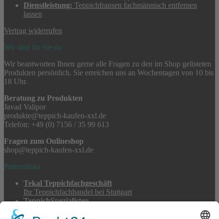
Dienstleistung:
Teppichfransen fachmännisch entfernen
lassen
Vertrag widerrufen
Wir sind für Sie da
Wir beantworten Ihnen gerne alle Fragen zu den im Shop gelisteten
Produkten persönlich. Sie erreichen uns an Wochentagen von 10 bis
18 Uhr.
Beratung zu Produkten
Javad Valipor
produkte@teppich-kaufen-xxl.de
Telefon: +49 (0) 7156 / 35 99 613
Fragen zum Onlineshop
shop@teppich-kaufen-xxl.de
Partnerlinks
Tekal Teppichfachgeschäft
Ihr Teppichfachhandel bei Stuttgart
TeppichSpezialisten
Teppichwäsche & -reparatur
Stadtmühle Waldenbuch