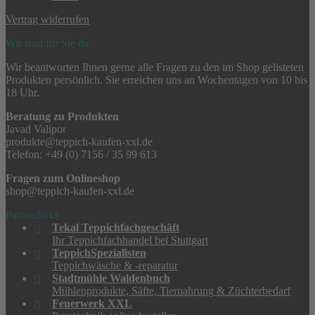
Vertrag widerrufen
Wir sind für Sie da
Wir beantworten Ihnen gerne alle Fragen zu den im Shop gelisteten
Produkten persönlich. Sie erreichen uns an Wochentagen von 10 bis
18 Uhr.
Beratung zu Produkten
Javad Valipor
produkte@teppich-kaufen-xxl.de
Telefon: +49 (0) 7156 / 35 99 613
Fragen zum Onlineshop
shop@teppich-kaufen-xxl.de
Partnerlinks
Tekal Teppichfachgeschäft
Ihr Teppichfachhandel bei Stuttgart
TeppichSpezialisten
Teppichwäsche & -reparatur
Stadtmühle Waldenbuch
Mühlenprodukte, Säfte, Tiernahrung & Züchterbedarf
Feuerwerk XXL