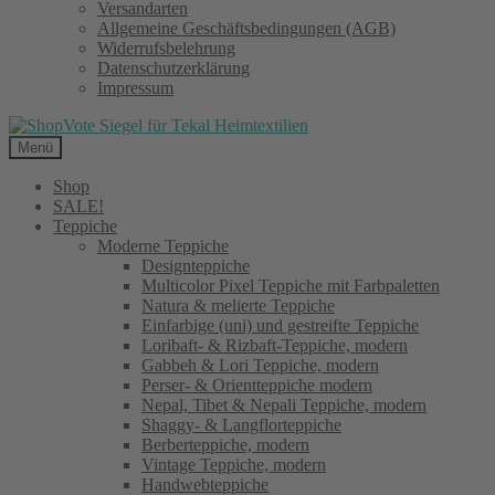
Versandarten
Allgemeine Geschäftsbedingungen (AGB)
Widerrufsbelehrung
Datenschutzerklärung
Impressum
Menü
Shop
SALE!
Teppiche
Moderne Teppiche
Designteppiche
Multicolor Pixel Teppiche mit Farbpaletten
Natura & melierte Teppiche
Einfarbige (uni) und gestreifte Teppiche
Loribaft- & Rizbaft-Teppiche, modern
Gabbeh & Lori Teppiche, modern
Perser- & Orientteppiche modern
Nepal, Tibet & Nepali Teppiche, modern
Shaggy- & Langflorteppiche
Berberteppiche, modern
Vintage Teppiche, modern
Handwebteppiche