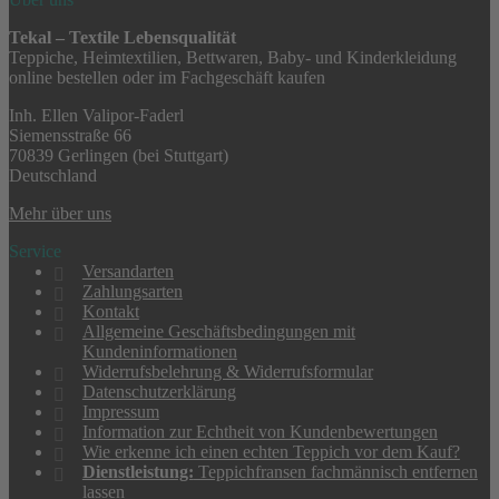
Tekal – Textile Lebensqualität
Teppiche, Heimtextilien, Bettwaren, Baby- und Kinderkleidung
online bestellen oder im Fachgeschäft kaufen
Inh. Ellen Valipor-Faderl
Siemensstraße 66
70839 Gerlingen (bei Stuttgart)
Deutschland
Mehr über uns
Service
Versandarten
Zahlungsarten
Kontakt
Allgemeine Geschäftsbedingungen mit
Kundeninformationen
Widerrufsbelehrung & Widerrufsformular
Datenschutzerklärung
Impressum
Information zur Echtheit von Kundenbewertungen
Wie erkenne ich einen echten Teppich vor dem Kauf?
Dienstleistung:
Teppichfransen fachmännisch entfernen
lassen