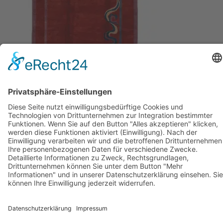
Sie sehen:
Großteppich Nepali Tibet Rot ca. 210 x 290 cm
1799
€
In den Warenkorb