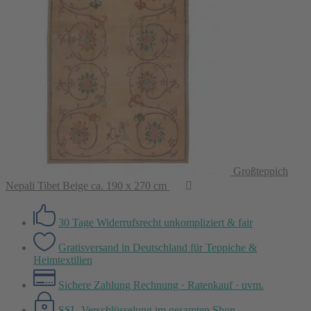
Großteppich
Nepali Tibet Beige ca. 190 x 270 cm
30 Tage Widerrufsrecht
unkompliziert & fair
Gratisversand in Deutschland
für Teppiche &
Heimtextilien
Sichere Zahlung
Rechnung · Ratenkauf · uvm.
SSL-Verschlüsselung
im gesamten Shop