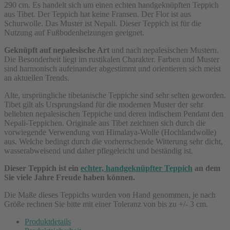
290 cm. Es handelt sich um einen echten handgeknüpften Teppich
aus Tibet. Der Teppich hat keine Fransen. Der Flor ist aus
Schurwolle. Das Muster ist Nepali. Dieser Teppich ist für die
Nutzung auf Fußbodenheizungen geeignet.
Geknüpft auf nepalesische Art
und nach nepalesischen Mustern.
Die Besonderheit liegt im rustikalen Charakter. Farben und Muster
sind harmonisch aufeinander abgestimmt und orientieren sich meist
an aktuellen Trends.
Alte, ursprüngliche tibetanische Teppiche sind sehr selten geworden.
Tibet gilt als Ursprungsland für die modernen Muster der sehr
beliebten nepalesischen Teppiche und deren indischem Pendant den
Nepali-Teppichen. Originale aus Tibet zeichnen sich durch die
vorwiegende Verwendung von Himalaya-Wolle (Hochlandwolle)
aus. Welche bedingt durch die vorherrschende Witterung sehr dicht,
wasserabweisend und daher pflegeleicht und beständig ist.
Dieser Teppich ist ein
echter, handgeknüpfter Teppich
an dem
Sie viele Jahre Freude haben können.
Die Maße dieses Teppichs wurden von Hand genommen, je nach
Größe rechnen Sie bitte mit einer Toleranz von bis zu +/- 3 cm.
Produktdetails