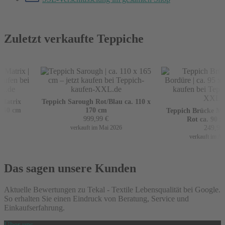
Zuletzt verkaufte Teppiche
atrix
Teppich Sarough Rot/Blau ca. 110 x
60 cm
170 cm
Teppich Brücke Mir 
999,99
€
Rot ca. 90 x 1
249,99
€
verkauft im Mai 2026
verkauft im Apri
Das sagen unsere Kunden
Aktuelle Bewertungen zu Tekal - Textile Lebensqualität bei Google.
So erhalten Sie einen Eindruck von Beratung, Service und
Einkaufserfahrung.
Über uns