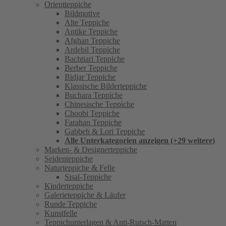
Orientteppiche
Bildmotive
Alte Teppiche
Antike Teppiche
Afghan Teppiche
Ardebil Teppiche
Bachtiari Teppiche
Berber Teppiche
Bidjar Teppiche
Klassische Bilderteppiche
Buchara Teppiche
Chinesische Teppiche
Choobi Teppiche
Farahan Teppiche
Gabbeh & Lori Teppiche
Alle Unterkategorien anzeigen (+29 weitere)
Marken- & Designerteppiche
Seidenteppiche
Naturteppiche & Felle
Sisal-Teppiche
Kinderteppiche
Galerieteppiche & Läufer
Runde Teppiche
Kunstfelle
Teppichunterlagen & Anti-Rutsch-Matten